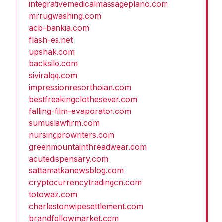
integrativemedicalmassageplano.com
mrrugwashing.com
acb-bankia.com
flash-es.net
upshak.com
backsilo.com
siviralqq.com
impressionresorthoian.com
bestfreakingclothesever.com
falling-film-evaporator.com
sumuslawfirm.com
nursingprowriters.com
greenmountainthreadwear.com
acutedispensary.com
sattamatkanewsblog.com
cryptocurrencytradingcn.com
totowaz.com
charlestonwipesettlement.com
brandfollowmarket.com