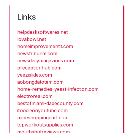
Links
helpdesksoftwares.net
lovabowl.net
homeimprovementit.com
newstribunal.com
newsdailymagazines.com
preceptionhub.com
yeezislides.com
aobongdatotem.com
home-remedies-yeast-infection.com
electroreal.com
bestofmiami-dadecounty.com
ifoodieonyoutube.com
mineshoppingcart.com
topworkoutsupplies.com
mouthshutreviews.com