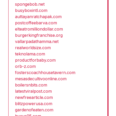
spongebob.net
busyboxintl.com
auttayanratchapak.com
postcoffeebarva.com
elteatromilliondollar.com
burgerkingfranchise.org
vallarpadathamma.net
realworldsize.com
teknolama.com
productforbaby.com
orb-z.com
fosterscoachhousetavern.com
mesasdecultivoonline.com
boilersnbits.com
latestviralpost.com
newfreearticle.com
blitzpowerusa.com
gardenofeaten.com