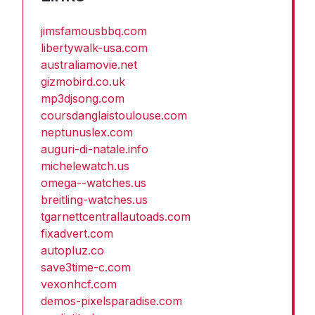
jimsfamousbbq.com
libertywalk-usa.com
australiamovie.net
gizmobird.co.uk
mp3djsong.com
coursdanglaistoulouse.com
neptunuslex.com
auguri-di-natale.info
michelewatch.us
omega--watches.us
breitling-watches.us
tgarnettcentrallautoads.com
fixadvert.com
autopluz.co
save3time-c.com
vexonhcf.com
demos-pixelsparadise.com