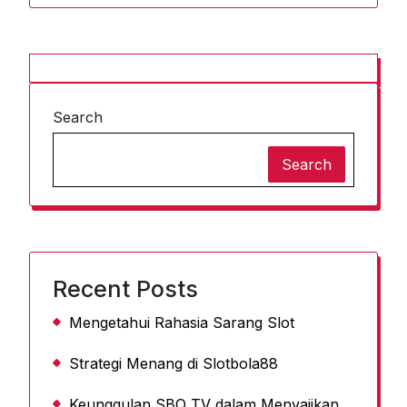
Search
Search
Recent Posts
Mengetahui Rahasia Sarang Slot
Strategi Menang di Slotbola88
Keunggulan SBO TV dalam Menyajikan