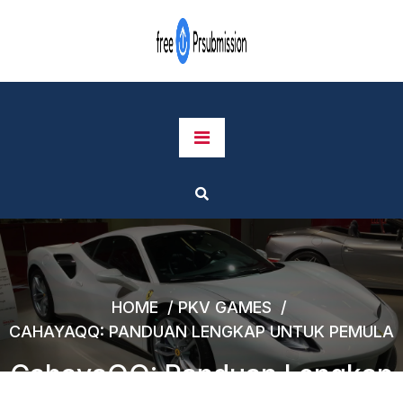
Skip
to
content
HOME
/
PKV GAMES
/
CAHAYAQQ: PANDUAN LENGKAP UNTUK PEMULA
CahayaQQ: Panduan Lengkap