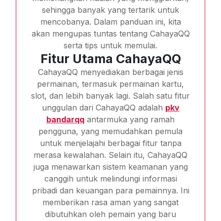
sehingga banyak yang tertarik untuk
mencobanya. Dalam panduan ini, kita
akan mengupas tuntas tentang CahayaQQ
serta tips untuk memulai.
Fitur Utama CahayaQQ
CahayaQQ menyediakan berbagai jenis
permainan, termasuk permainan kartu,
slot, dan lebih banyak lagi. Salah satu fitur
unggulan dari CahayaQQ adalah
pkv
bandarqq
antarmuka yang ramah
pengguna, yang memudahkan pemula
untuk menjelajahi berbagai fitur tanpa
merasa kewalahan. Selain itu, CahayaQQ
juga menawarkan sistem keamanan yang
canggih untuk melindungi informasi
pribadi dan keuangan para pemainnya. Ini
memberikan rasa aman yang sangat
dibutuhkan oleh pemain yang baru