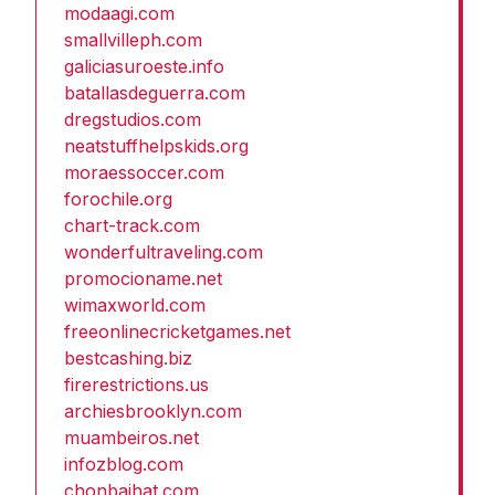
modaagi.com
smallvilleph.com
galiciasuroeste.info
batallasdeguerra.com
dregstudios.com
neatstuffhelpskids.org
moraessoccer.com
forochile.org
chart-track.com
wonderfultraveling.com
promocioname.net
wimaxworld.com
freeonlinecricketgames.net
bestcashing.biz
firerestrictions.us
archiesbrooklyn.com
muambeiros.net
infozblog.com
chonbaihat.com