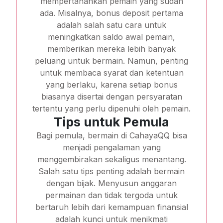
mempertahankan pemain yang sudah
ada. Misalnya, bonus deposit pertama
adalah salah satu cara untuk
meningkatkan saldo awal pemain,
memberikan mereka lebih banyak
peluang untuk bermain. Namun, penting
untuk membaca syarat dan ketentuan
yang berlaku, karena setiap bonus
biasanya disertai dengan persyaratan
tertentu yang perlu dipenuhi oleh pemain.
Tips untuk Pemula
Bagi pemula, bermain di CahayaQQ bisa
menjadi pengalaman yang
menggembirakan sekaligus menantang.
Salah satu tips penting adalah bermain
dengan bijak. Menyusun anggaran
permainan dan tidak tergoda untuk
bertaruh lebih dari kemampuan finansial
adalah kunci untuk menikmati