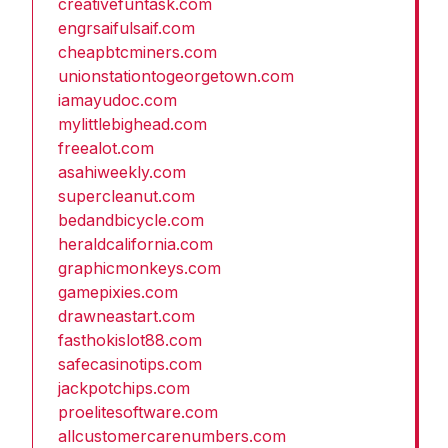
creativefuntask.com
engrsaifulsaif.com
cheapbtcminers.com
unionstationtogeorgetown.com
iamayudoc.com
mylittlebighead.com
freealot.com
asahiweekly.com
supercleanut.com
bedandbicycle.com
heraldcalifornia.com
graphicmonkeys.com
gamepixies.com
drawneastart.com
fasthokislot88.com
safecasinotips.com
jackpotchips.com
proelitesoftware.com
allcustomercarenumbers.com