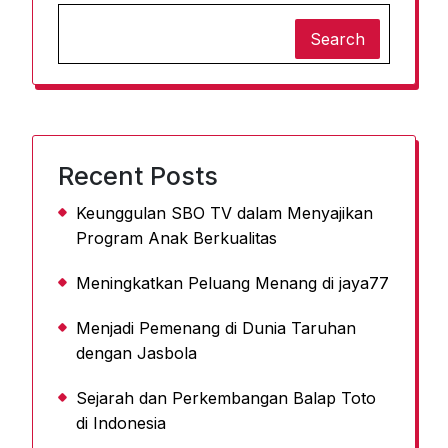
Search
Recent Posts
Keunggulan SBO TV dalam Menyajikan
Program Anak Berkualitas
Meningkatkan Peluang Menang di jaya77
Menjadi Pemenang di Dunia Taruhan
dengan Jasbola
Sejarah dan Perkembangan Balap Toto
di Indonesia