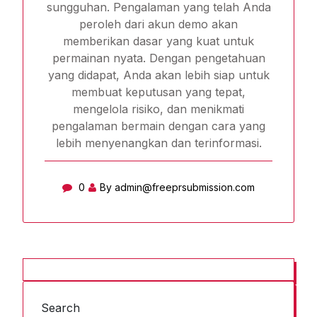
sungguhan. Pengalaman yang telah Anda
peroleh dari akun demo akan
memberikan dasar yang kuat untuk
permainan nyata. Dengan pengetahuan
yang didapat, Anda akan lebih siap untuk
membuat keputusan yang tepat,
mengelola risiko, dan menikmati
pengalaman bermain dengan cara yang
lebih menyenangkan dan terinformasi.
0
By
admin@freeprsubmission.com
Search