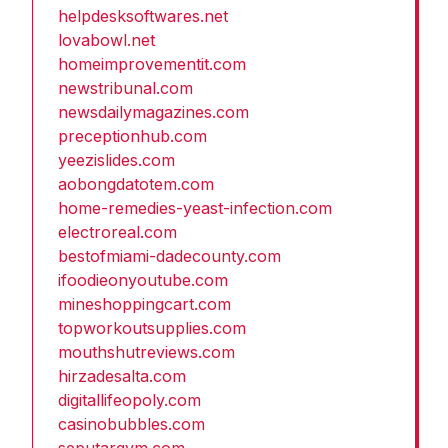
helpdesksoftwares.net
lovabowl.net
homeimprovementit.com
newstribunal.com
newsdailymagazines.com
preceptionhub.com
yeezislides.com
aobongdatotem.com
home-remedies-yeast-infection.com
electroreal.com
bestofmiami-dadecounty.com
ifoodieonyoutube.com
mineshoppingcart.com
topworkoutsupplies.com
mouthshutreviews.com
hirzadesalta.com
digitallifeopoly.com
casinobubbles.com