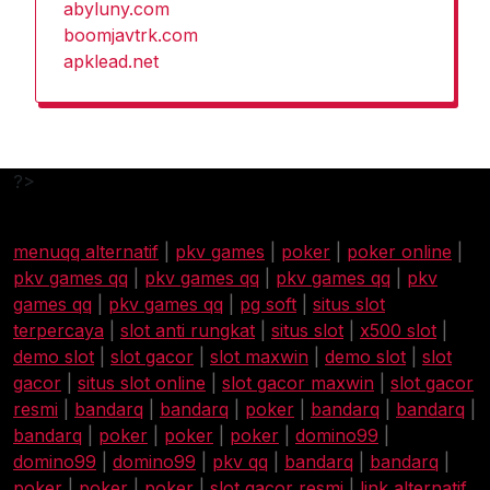
abyluny.com
boomjavtrk.com
apklead.net
?>
menuqq alternatif
|
pkv games
|
poker
|
poker online
|
pkv games qq
|
pkv games qq
|
pkv games qq
|
pkv
games qq
|
pkv games qq
|
pg soft
|
situs slot
terpercaya
|
slot anti rungkat
|
situs slot
|
x500 slot
|
demo slot
|
slot gacor
|
slot maxwin
|
demo slot
|
slot
gacor
|
situs slot online
|
slot gacor maxwin
|
slot gacor
resmi
|
bandarq
|
bandarq
|
poker
|
bandarq
|
bandarq
|
bandarq
|
poker
|
poker
|
poker
|
domino99
|
domino99
|
domino99
|
pkv qq
|
bandarq
|
bandarq
|
poker
|
poker
|
poker
|
slot gacor resmi
|
link alternatif