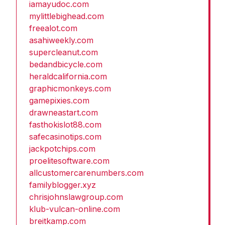
iamayudoc.com
mylittlebighead.com
freealot.com
asahiweekly.com
supercleanut.com
bedandbicycle.com
heraldcalifornia.com
graphicmonkeys.com
gamepixies.com
drawneastart.com
fasthokislot88.com
safecasinotips.com
jackpotchips.com
proelitesoftware.com
allcustomercarenumbers.com
familyblogger.xyz
chrisjohnslawgroup.com
klub-vulcan-online.com
breitkamp.com