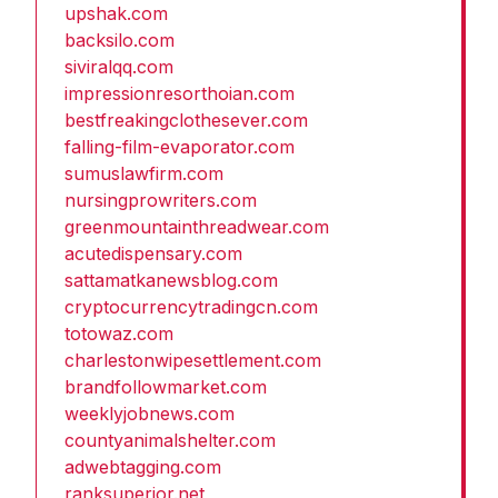
upshak.com
backsilo.com
siviralqq.com
impressionresorthoian.com
bestfreakingclothesever.com
falling-film-evaporator.com
sumuslawfirm.com
nursingprowriters.com
greenmountainthreadwear.com
acutedispensary.com
sattamatkanewsblog.com
cryptocurrencytradingcn.com
totowaz.com
charlestonwipesettlement.com
brandfollowmarket.com
weeklyjobnews.com
countyanimalshelter.com
adwebtagging.com
ranksuperior.net