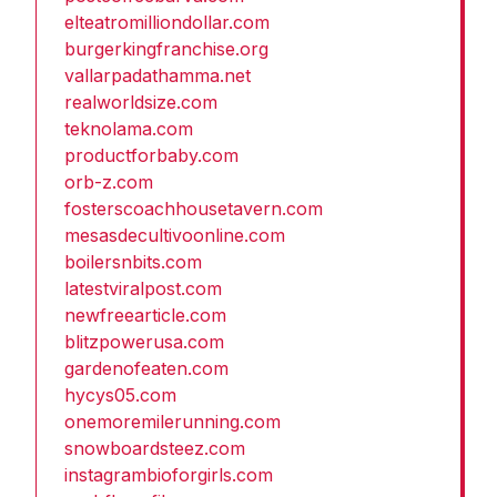
elteatromilliondollar.com
burgerkingfranchise.org
vallarpadathamma.net
realworldsize.com
teknolama.com
productforbaby.com
orb-z.com
fosterscoachhousetavern.com
mesasdecultivoonline.com
boilersnbits.com
latestviralpost.com
newfreearticle.com
blitzpowerusa.com
gardenofeaten.com
hycys05.com
onemoremilerunning.com
snowboardsteez.com
instagrambioforgirls.com