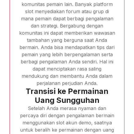
komunitas pemain lain. Banyak platform
slot menyediakan forum atau grup di
mana pemain dapat berbagi pengalaman
dan strategi. Bergabung dengan
komunitas ini dapat memberikan wawasan
tambahan yang berguna saat Anda
bermain. Anda bisa mendapatkan tips dari
pemain yang lebih berpengalaman serta
berbagi pengalaman Anda sendiri. Hal ini
dapat menciptakan rasa saling
mendukung dan membantu Anda dalam
perjalanan perjudian Anda.
Transisi ke Permainan
Uang Sungguhan
Setelah Anda merasa nyaman dan
percaya diri dengan pengalaman bermain
menggunakan slot akun demo, saatnya
untuk beralih ke permainan dengan uang