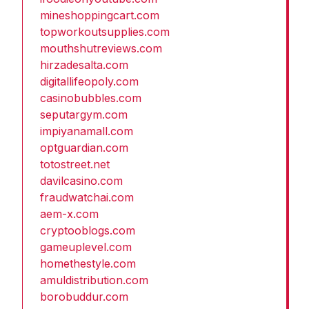
mineshoppingcart.com
topworkoutsupplies.com
mouthshutreviews.com
hirzadesalta.com
digitallifeopoly.com
casinobubbles.com
seputargym.com
impiyanamall.com
optguardian.com
totostreet.net
davilcasino.com
fraudwatchai.com
aem-x.com
cryptooblogs.com
gameuplevel.com
homethestyle.com
amuldistribution.com
borobuddur.com