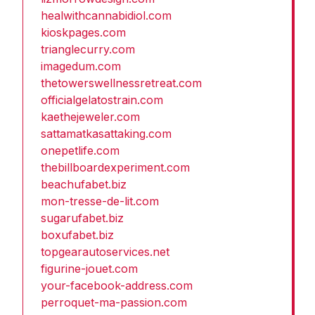
healwithcannabidiol.com
kioskpages.com
trianglecurry.com
imagedum.com
thetowerswellnessretreat.com
officialgelatostrain.com
kaethejeweler.com
sattamatkasattaking.com
onepetlife.com
thebillboardexperiment.com
beachufabet.biz
mon-tresse-de-lit.com
sugarufabet.biz
boxufabet.biz
topgearautoservices.net
figurine-jouet.com
your-facebook-address.com
perroquet-ma-passion.com