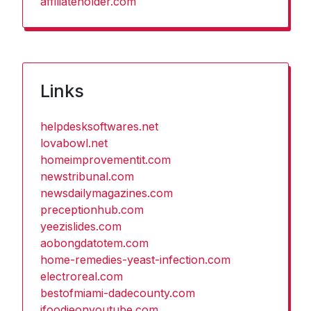
affiliateholder.com
Links
helpdesksoftwares.net
lovabowl.net
homeimprovementit.com
newstribunal.com
newsdailymagazines.com
preceptionhub.com
yeezislides.com
aobongdatotem.com
home-remedies-yeast-infection.com
electroreal.com
bestofmiami-dadecounty.com
ifoodieonyoutube.com