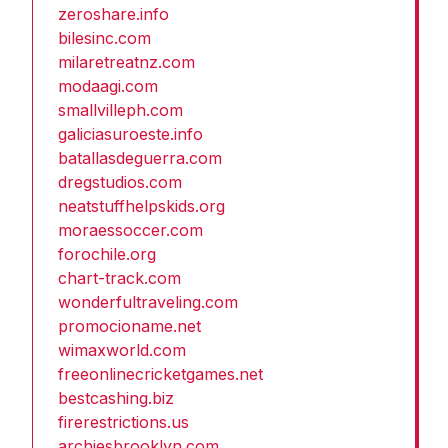
zeroshare.info
bilesinc.com
milaretreatnz.com
modaagi.com
smallvilleph.com
galiciasuroeste.info
batallasdeguerra.com
dregstudios.com
neatstuffhelpskids.org
moraessoccer.com
forochile.org
chart-track.com
wonderfultraveling.com
promocioname.net
wimaxworld.com
freeonlinecricketgames.net
bestcashing.biz
firerestrictions.us
archiesbrooklyn.com