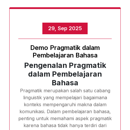
Pembelajaran Bahasa
29, Sep 2025
Demo Pragmatik dalam
Pembelajaran Bahasa
Pengenalan Pragmatik
dalam Pembelajaran
Bahasa
Pragmatik merupakan salah satu cabang
linguistik yang mempelajari bagaimana
konteks mempengaruhi makna dalam
komunikasi. Dalam pembelajaran bahasa,
penting untuk memahami aspek pragmatik
karena bahasa tidak hanya terdiri dari