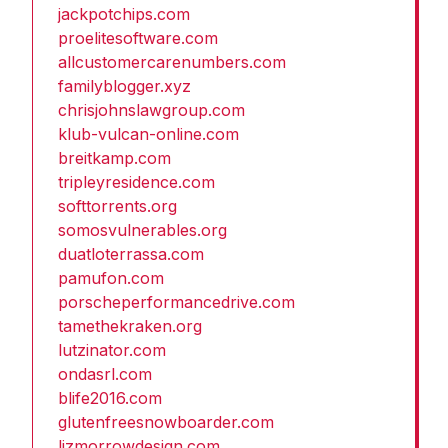
jackpotchips.com
proelitesoftware.com
allcustomercarenumbers.com
familyblogger.xyz
chrisjohnslawgroup.com
klub-vulcan-online.com
breitkamp.com
tripleyresidence.com
softtorrents.org
somosvulnerables.org
duatloterrassa.com
pamufon.com
porscheperformancedrive.com
tamethekraken.org
lutzinator.com
ondasrl.com
blife2016.com
glutenfreesnowboarder.com
lizmorrowdesign.com