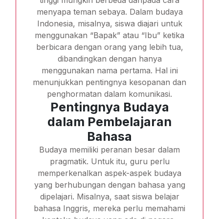
tinggi mungkin berbeda daripada cara
menyapa teman sebaya. Dalam budaya
Indonesia, misalnya, siswa diajari untuk
menggunakan “Bapak” atau “Ibu” ketika
berbicara dengan orang yang lebih tua,
dibandingkan dengan hanya
menggunakan nama pertama. Hal ini
menunjukkan pentingnya kesopanan dan
penghormatan dalam komunikasi.
Pentingnya Budaya
dalam Pembelajaran
Bahasa
Budaya memiliki peranan besar dalam
pragmatik. Untuk itu, guru perlu
memperkenalkan aspek-aspek budaya
yang berhubungan dengan bahasa yang
dipelajari. Misalnya, saat siswa belajar
bahasa Inggris, mereka perlu memahami