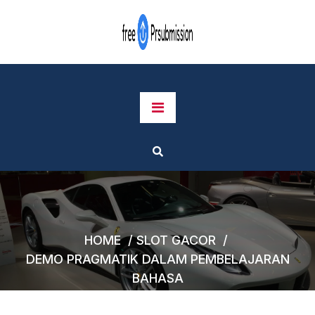
Skip
to
content
HOME
/
SLOT GACOR
/
DEMO PRAGMATIK DALAM PEMBELAJARAN
BAHASA
Demo Pragmatik dalam