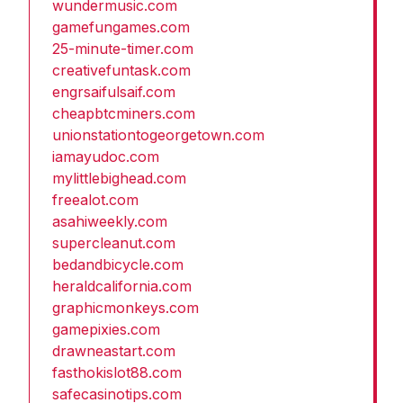
wundermusic.com
gamefungames.com
25-minute-timer.com
creativefuntask.com
engrsaifulsaif.com
cheapbtcminers.com
unionstationtogeorgetown.com
iamayudoc.com
mylittlebighead.com
freealot.com
asahiweekly.com
supercleanut.com
bedandbicycle.com
heraldcalifornia.com
graphicmonkeys.com
gamepixies.com
drawneastart.com
fasthokislot88.com
safecasinotips.com