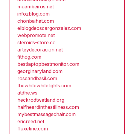
muambeiros.net
infozblog.com
chonbaihat.com
elblogdeoscargonzalez.com
webpromote.net
steroids-store.co
arteydecoracion.net
fithog.com
bestlaptopbestmonitor.com
georginaryland.com
roseandbasil.com
thewhitewhitelights.com
atdhe.ws
heckrodtwetland.org
halfheardinthestillness.com
mybestmassagechair.com
ericreed.net
fluxetine.com