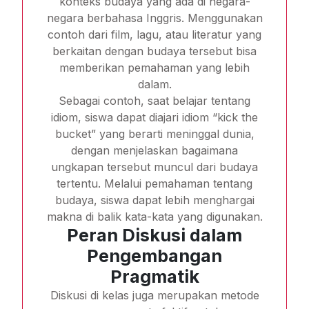
konteks budaya yang ada di negara-
negara berbahasa Inggris. Menggunakan
contoh dari film, lagu, atau literatur yang
berkaitan dengan budaya tersebut bisa
memberikan pemahaman yang lebih
dalam.
Sebagai contoh, saat belajar tentang
idiom, siswa dapat diajari idiom “kick the
bucket” yang berarti meninggal dunia,
dengan menjelaskan bagaimana
ungkapan tersebut muncul dari budaya
tertentu. Melalui pemahaman tentang
budaya, siswa dapat lebih menghargai
makna di balik kata-kata yang digunakan.
Peran Diskusi dalam
Pengembangan
Pragmatik
Diskusi di kelas juga merupakan metode