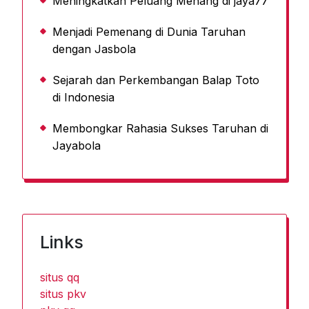
Meningkatkan Peluang Menang di jaya77
Menjadi Pemenang di Dunia Taruhan
dengan Jasbola
Sejarah dan Perkembangan Balap Toto
di Indonesia
Membongkar Rahasia Sukses Taruhan di
Jayabola
Links
situs qq
situs pkv