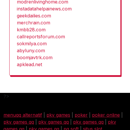
modrenlivinghome.com
instadatahelpainews.com
geekdailies.com
merchrain.com
kmbb28.com
callreportsforum.com
sokmilya.com
abyluny.com
boomjavtrk.com
apklead.net
?>
menuqq alternatif
|
pkv games
|
poker
|
poker online
|
pkv games qq
|
pkv games qq
|
pkv games qq
|
pkv
games qq
|
pkv games qq
|
pg soft
|
situs slot