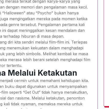
ng merasa terikat dengan karya-karya yang
itan dengan memori dan pengalaman masa kecil.
rti “Halloween” atau “Psycho” bukan hanya
i juga mengingatkan mereka pada momen ketika
pada genre tersebut. Pengalaman pertama kali
 ini dapat meninggalkan kesan mendalam dan
a terhadap hiburan di masa depan.
g diri kita sendiri melalui film-film ini. Terlepas
 orang menemukan kekuatan dalam menghadapi
k yang lebih simbolis. Melihat kembali ke masa
ka merasa lebih berani setelah menghadapi film
ror tertentu.
a Melalui Ketakutan
 menjadi cermin untuk memahami kehidupan kita.
 dan buku dapat digunakan untuk menyampaikan
-film seperti “Get Out” tidak hanya menakutkan,
sial dan rasisme. Melalui ketakutan, penonton
ing kali tidak nyaman, memaksa mereka untuk