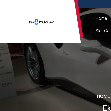
Skip
to
content
Home
Slot Ga
HOME
Ek