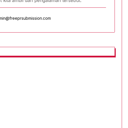
kita ambil dari pengalaman tersebut.
min@freeprsubmission.com