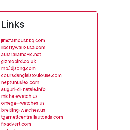
Links
jimsfamousbbq.com
libertywalk-usa.com
australiamovie.net
gizmobird.co.uk
mp3djsong.com
coursdanglaistoulouse.com
neptunuslex.com
auguri-di-natale.info
michelewatch.us
omega--watches.us
breitling-watches.us
tgarnettcentrallautoads.com
fixadvert.com