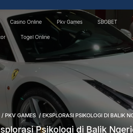
Casino Online
Pkv Games
SBOBET
cor
Togel Online
/
PKV GAMES
/
EKSPLORASI PSIKOLOGI DI BALIK N
splorasi Psikologi di Balik Nger