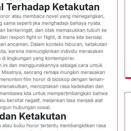
l Terhadap Ketakutan
m horor atau membaca novel yang menegangkan,
 sama seperti jika menghadapi bahaya nyata.
gan berkeringat, dan otak memasukkan tubuh ke
ari respon fight or flight, di mana kita bersiap
dari ancaman. Dalam konteks hiburan, ketakutan
cita, karena memungkinkan individu merasakan
n di lingkungan yang kontemporer.
 ini dan menggunakannya sebagai cara untuk
ari. Misalnya, seorang remaja mungkin merasakan
enonton film horor di bioskop dengan teman-
 menakutkan, menciptakan rasa kedekatan dan
ini membawa kita untuk mempertimbangkan bahwa
lu bersifat negatif, melainkan bisa menjadi alat
gun hubungan sosial.
 dan Ketakutan
m atau buku horor tertentu membangkitkan rasa