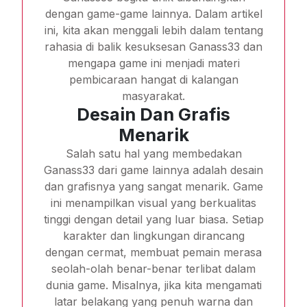
dengan game-game lainnya. Dalam artikel
ini, kita akan menggali lebih dalam tentang
rahasia di balik kesuksesan Ganass33 dan
mengapa game ini menjadi materi
pembicaraan hangat di kalangan
masyarakat.
Desain Dan Grafis
Menarik
Salah satu hal yang membedakan
Ganass33 dari game lainnya adalah desain
dan grafisnya yang sangat menarik. Game
ini menampilkan visual yang berkualitas
tinggi dengan detail yang luar biasa. Setiap
karakter dan lingkungan dirancang
dengan cermat, membuat pemain merasa
seolah-olah benar-benar terlibat dalam
dunia game. Misalnya, jika kita mengamati
latar belakang yang penuh warna dan