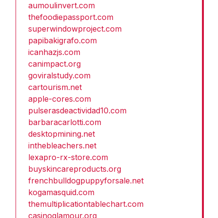
aumoulinvert.com
thefoodiepassport.com
superwindowproject.com
papibakigrafo.com
icanhazjs.com
canimpact.org
goviralstudy.com
cartourism.net
apple-cores.com
pulserasdeactividad10.com
barbaracarlotti.com
desktopmining.net
inthebleachers.net
lexapro-rx-store.com
buyskincareproducts.org
frenchbulldogpuppyforsale.net
kogamasquid.com
themultiplicationtablechart.com
casinoglamour.org