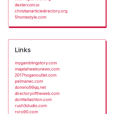
dextercoin.io
christianarticledirectory.org
5homestyle.com
Links
mygamblingstory.com
majalahwekonews.com
2017hoganoutlet.com
pelmanec.com
domino99qq.net
directoryoftheweb.com
donttellashton.com
rush3studio.com
roro90.com