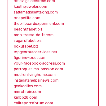
officialgelatostrain.com
kaethejeweler.com
sattamatkasattaking.com
onepetlife.com
thebillboardexperiment.com
beachufabet.biz
mon-tresse-de-lit.com
sugarufabet.biz
boxufabet.biz
topgearautoservices.net
figurine-jouet.com
your-facebook-address.com
perroquet-ma-passion.com
modrenlivinghome.com
instadatahelpainews.com
geekdailies.com
merchrain.com
kmbb28.com
callreportsforum.com