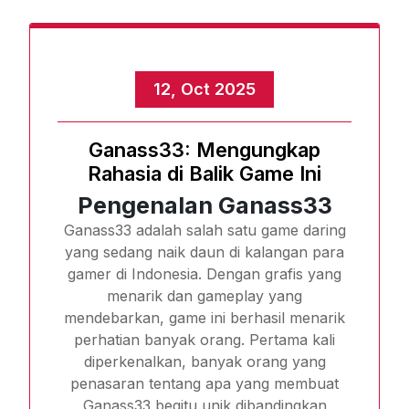
Rahasia di Balik Game Ini
12, Oct 2025
Ganass33: Mengungkap
Rahasia di Balik Game Ini
Pengenalan Ganass33
Ganass33 adalah salah satu game daring
yang sedang naik daun di kalangan para
gamer di Indonesia. Dengan grafis yang
menarik dan gameplay yang
mendebarkan, game ini berhasil menarik
perhatian banyak orang. Pertama kali
diperkenalkan, banyak orang yang
penasaran tentang apa yang membuat
Ganass33 begitu unik dibandingkan