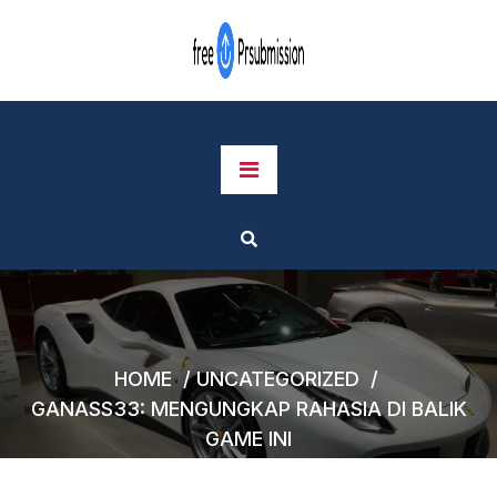
Skip
to
content
HOME
/
UNCATEGORIZED
/
GANASS33: MENGUNGKAP RAHASIA DI BALIK
GAME INI
Ganass33: Mengungkap