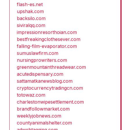
flash-es.net
upshak.com
backsilo.com
siviralqq.com
impressionresorthoian.com
bestfreakingclothesever.com
falling-film-evaporator.com
sumuslawfirm.com
nursingprowriters.com
greenmountainthreadwear.com
acutedispensary.com
sattamatkanewsblog.com
cryptocurrencytradingcn.com
totowaz.com
charlestonwipesettlement.com
brandfollowmarket.com
weeklyjobnews.com
countyanimalshelter.com
adwebtagging.com