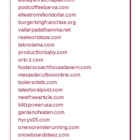
postcoffeebarva.com
elteatromilliondollar.com
burgerkingfranchise.org
vallarpadathamma.net
realworldsize.com
teknolama.com
productforbaby.com
orb-z.com
fosterscoachhousetavern.com
mesasdecultivoonline.com
boilersnbits.com
latestviralpost.com
newfreearticle.com
blitzpowerusa.com
gardenofeaten.com
hycys05.com
onemoremilerunning.com
snowboardsteez.com