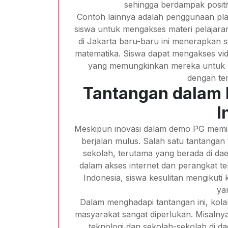
sehingga berdampak positi
Contoh lainnya adalah penggunaan pl
siswa untuk mengakses materi pelajara
di Jakarta baru-baru ini menerapkan s
matematika. Siswa dapat mengakses vide
yang memungkinkan mereka untuk b
dengan te
Tantangan dalam
I
Meskipun inovasi dalam demo PG memili
berjalan mulus. Salah satu tantangan 
sekolah, terutama yang berada di da
dalam akses internet dan perangkat te
Indonesia, siswa kesulitan mengikuti 
ya
Dalam menghadapi tantangan ini, kola
masyarakat sangat diperlukan. Misaln
teknologi dan sekolah-sekolah di 