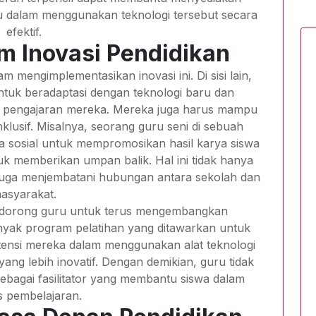
ru dalam menggunakan teknologi tersebut secara
efektif.
m Inovasi Pendidikan
mengimplementasikan inovasi ini. Di sisi lain,
tuk beradaptasi dengan teknologi baru dan
e pengajaran mereka. Mereka juga harus mampu
klusif. Misalnya, seorang guru seni di sebuah
sosial untuk mempromosikan hasil karya siswa
k memberikan umpan balik. Hal ini tidak hanya
 juga menjembatani hubungan antara sekolah dan
asyarakat.
ndorong guru untuk terus mengembangkan
nyak program pelatihan yang ditawarkan untuk
nsi mereka dalam menggunakan alat teknologi
ng lebih inovatif. Dengan demikian, guru tidak
sebagai fasilitator yang membantu siswa dalam
s pembelajaran.