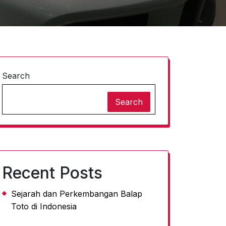
Search
Search
Recent Posts
Sejarah dan Perkembangan Balap
Toto di Indonesia