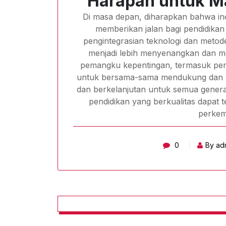
Harapan untuk M
Di masa depan, diharapkan bahwa i
memberikan jalan bagi pendidikan y
pengintegrasian teknologi dan metode
menjadi lebih menyenangkan dan me
pemangku kepentingan, termasuk pem
untuk bersama-sama mendukung dan m
dan berkelanjutan untuk semua genera
pendidikan yang berkualitas dapat 
perkem
0
By
ad