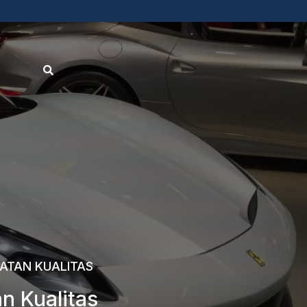
ATAN KUALITAS
n Kualitas