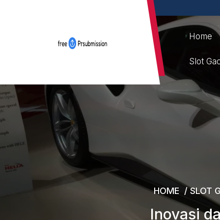
Skip
to
content
Home
Slot Ga
HOME
/
SLOT 
Inovasi d