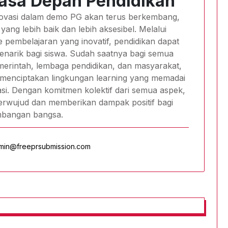
asa Depan Pendidikan
novasi dalam demo PG akan terus berkembang,
ang lebih baik dan lebih aksesibel. Melalui
 pembelajaran yang inovatif, pendidikan dapat
narik bagi siswa. Sudah saatnya bagi semua
erintah, lembaga pendidikan, dan masyarakat,
enciptakan lingkungan learning yang memadai
si. Dengan komitmen kolektif dari semua aspek,
terwujud dan memberikan dampak positif bagi
bangan bangsa.
min@freeprsubmission.com