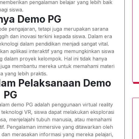
memberikan pengalaman belajar yang lebih baik
bagi siswa.
nya Demo PG
e pengajaran, tetapi juga merupakan sarana
ih dan inovasi terkini kepada siswa. Dalam era
 teknologi dalam pendidikan menjadi sangat vital.
an aplikasi interaktif yang memungkinkan siswa
g dalam proyek kelompok. Hal ini tidak hanya
api juga membantu mereka untuk memahami materi
 yang lebih praktis.
alam Pelaksanaan Demo
PG
dalam demo PG adalah penggunaan virtual reality
 teknologi VR, siswa dapat melakukan eksplorasi
sa, menjelajahi tubuh manusia, atau memahami
itif. Pengalaman immersive yang ditawarkan oleh
dan merasakan informasi yang mereka pelajari,