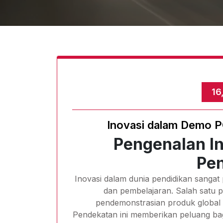
16
Inovasi dalam Demo P
Pengenalan I
Pen
Inovasi dalam dunia pendidikan sangat
dan pembelajaran. Salah satu 
pendemonstrasian produk global 
Pendekatan ini memberikan peluang bag