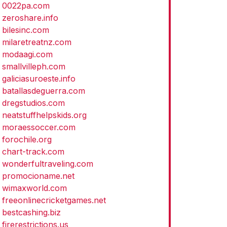
0022pa.com
zeroshare.info
bilesinc.com
milaretreatnz.com
modaagi.com
smallvilleph.com
galiciasuroeste.info
batallasdeguerra.com
dregstudios.com
neatstuffhelpskids.org
moraessoccer.com
forochile.org
chart-track.com
wonderfultraveling.com
promocioname.net
wimaxworld.com
freeonlinecricketgames.net
bestcashing.biz
firerestrictions.us