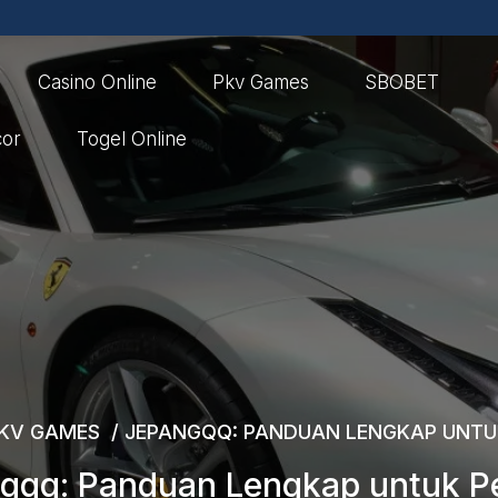
Casino Online
Pkv Games
SBOBET
cor
Togel Online
KV GAMES
/
JEPANGQQ: PANDUAN LENGKAP UNTU
ngqq: Panduan Lengkap untuk P