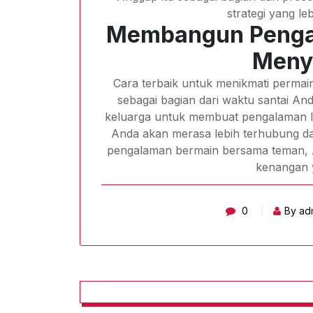
strategi yang leb
Membangun Penga
Meny
Cara terbaik untuk menikmati perma
sebagai bagian dari waktu santai A
keluarga untuk membuat pengalaman le
Anda akan merasa lebih terhubung da
pengalaman bermain bersama teman, 
kenangan 
0
By
ad