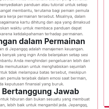
menyediakan panduan atau tutorial untuk setiap
 sangat membantu, terutama bagi pemain pemula
ara kerja permainan tersebut. Misalnya, dalam
bagaimana kartu dihitung dan apa yang dimaksud
abiskan waktu untuk membaca panduan dapat
 karena ketidakpahaman terhadap permainan.
gan dalam Permainan
main di Jepangqq adalah manajemen keuangan.
banyak yang ingin Anda belanjakan setiap sesi
mbantu Anda menghindari pengeluaran lebih dari
nda memutuskan untuk menghabiskan sejumlah
ntuk tidak melampaui batas tersebut, meskipun
in pemula terjebak dalam emosi saat bermain,
a keputusan finansial yang buruk.
 Bertanggung Jawab
 bentuk hiburan dan bukan sesuatu yang membuat
ekan, lebih baik untuk mengambil jeda. Jepangqq,