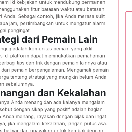
, memiliki kebijakan untuk mendukung permainan
menggunakan fitur batasan waktu atau batasan
 Anda. Sebagai contoh, jika Anda merasa sulit
rapa jam, pertimbangkan untuk mengatur alarm
gai pengingat.
tegi dari Pemain Lain
ngqq adalah komunitas pemain yang aktif.
si di platform dapat meningkatkan pemahaman
rbagi tips dan trik dengan pemain lainnya atau
dari pemain berpengalaman. Mengamati pemain
rga tentang strategi yang mungkin belum Anda
kan sebelumnya.
nangan dan Kekalahan
alanya Anda menang dan ada kalanya mengalami
sebut dengan sikap yang positif adalah bagian
a Anda menang, rayakan dengan bijak dan ingat
ya, jika mengalami kekalahan, jangan putus asa.
es belajar dan upayakan untuk kembali dengan