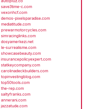
autopluz.co
save3time-c.com
vexonhcf.com
demos-pixelsparadise.com
mediatitude.com
prewarmotorcycles.com
simracinglinks.com
dosyamerkezi.net
le-surrealisme.com
showcasebeauty.com
insurancepolicyexpert.com
statkeycompany.com
carolinadeckbuilders.com
topinvestingblog.com
top50tools.com
the-rep.com
saltyfranks.com
annerani.com
jazzatude.com