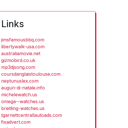
Links
jimsfamousbbq.com
libertywalk-usa.com
australiamovie.net
gizmobird.co.uk
mp3djsong.com
coursdanglaistoulouse.com
neptunuslex.com
auguri-di-natale.info
michelewatch.us
omega--watches.us
breitling-watches.us
tgarnettcentrallautoads.com
fixadvert.com