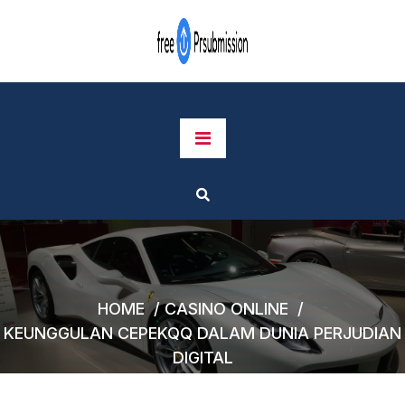
Skip
to
content
HOME
/
CASINO ONLINE
/
KEUNGGULAN CEPEKQQ DALAM DUNIA PERJUDIAN
DIGITAL
Keunggulan CepekQQ dalam