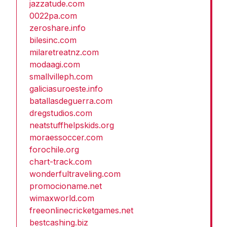
jazzatude.com
0022pa.com
zeroshare.info
bilesinc.com
milaretreatnz.com
modaagi.com
smallvilleph.com
galiciasuroeste.info
batallasdeguerra.com
dregstudios.com
neatstuffhelpskids.org
moraessoccer.com
forochile.org
chart-track.com
wonderfultraveling.com
promocioname.net
wimaxworld.com
freeonlinecricketgames.net
bestcashing.biz