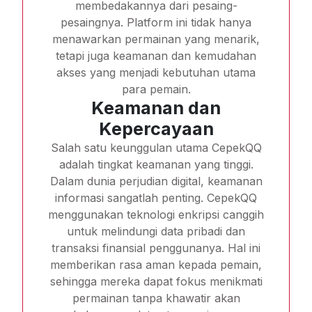
membedakannya dari pesaing-
pesaingnya. Platform ini tidak hanya
menawarkan permainan yang menarik,
tetapi juga keamanan dan kemudahan
akses yang menjadi kebutuhan utama
para pemain.
Keamanan dan
Kepercayaan
Salah satu keunggulan utama CepekQQ
adalah tingkat keamanan yang tinggi.
Dalam dunia perjudian digital, keamanan
informasi sangatlah penting. CepekQQ
menggunakan teknologi enkripsi canggih
untuk melindungi data pribadi dan
transaksi finansial penggunanya. Hal ini
memberikan rasa aman kepada pemain,
sehingga mereka dapat fokus menikmati
permainan tanpa khawatir akan