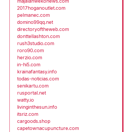
majalahwekonews.com
2017hoganoutlet.com
pelmanec.com
domino99qq.net
directoryoftheweb.com
donttellashton.com
rush3studio.com
roro90.com
herzio.com
in-hi5.com
krainafantasy.info
todas-noticias.com
senikartu.com
rusportal.net
watty.io
livinginthesun.info
itsriz.com
cargoods.shop
capetownacupuncture.com