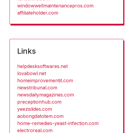
windowwellmaintenancepros.com
affiliateholder.com
Links
helpdesksoftwares.net
lovabowl.net
homeimprovementit.com
newstribunal.com
newsdailymagazines.com
preceptionhub.com
yeezislides.com
aobongdatotem.com
home-remedies-yeast-infection.com
electroreal.com