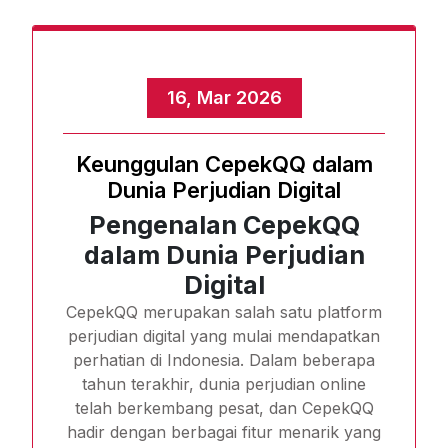
Dunia Perjudian Digital
16, Mar 2026
Keunggulan CepekQQ dalam
Dunia Perjudian Digital
Pengenalan CepekQQ
dalam Dunia Perjudian
Digital
CepekQQ merupakan salah satu platform
perjudian digital yang mulai mendapatkan
perhatian di Indonesia. Dalam beberapa
tahun terakhir, dunia perjudian online
telah berkembang pesat, dan CepekQQ
hadir dengan berbagai fitur menarik yang