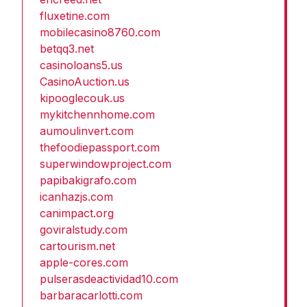
fluxetine.com
mobilecasino8760.com
betqq3.net
casinoloans5.us
CasinoAuction.us
kipooglecouk.us
mykitchennhome.com
aumoulinvert.com
thefoodiepassport.com
superwindowproject.com
papibakigrafo.com
icanhazjs.com
canimpact.org
goviralstudy.com
cartourism.net
apple-cores.com
pulserasdeactividad10.com
barbaracarlotti.com