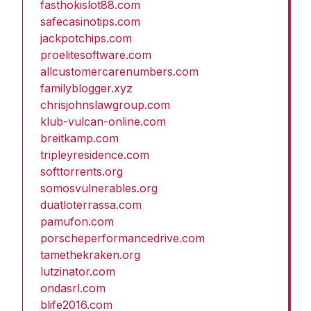
fasthokislot88.com
safecasinotips.com
jackpotchips.com
proelitesoftware.com
allcustomercarenumbers.com
familyblogger.xyz
chrisjohnslawgroup.com
klub-vulcan-online.com
breitkamp.com
tripleyresidence.com
softtorrents.org
somosvulnerables.org
duatloterrassa.com
pamufon.com
porscheperformancedrive.com
tamethekraken.org
lutzinator.com
ondasrl.com
blife2016.com