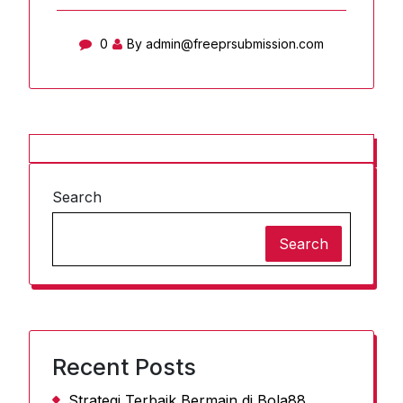
0
By
admin@freeprsubmission.com
Search
Search
Recent Posts
Strategi Terbaik Bermain di Bola88