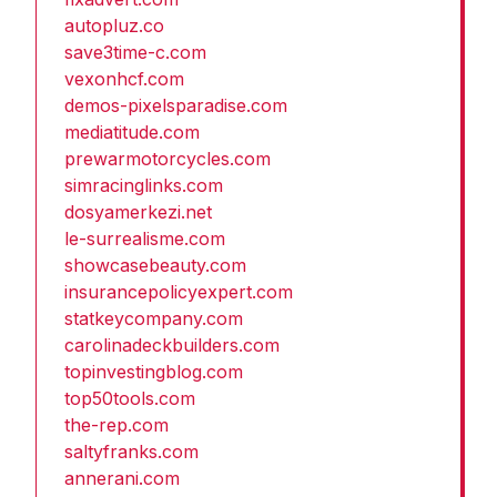
autopluz.co
save3time-c.com
vexonhcf.com
demos-pixelsparadise.com
mediatitude.com
prewarmotorcycles.com
simracinglinks.com
dosyamerkezi.net
le-surrealisme.com
showcasebeauty.com
insurancepolicyexpert.com
statkeycompany.com
carolinadeckbuilders.com
topinvestingblog.com
top50tools.com
the-rep.com
saltyfranks.com
annerani.com