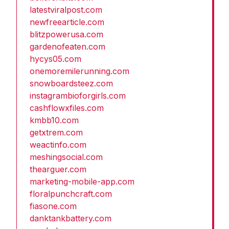
latestviralpost.com
newfreearticle.com
blitzpowerusa.com
gardenofeaten.com
hycys05.com
onemoremilerunning.com
snowboardsteez.com
instagrambioforgirls.com
cashflowxfiles.com
kmbb10.com
getxtrem.com
weactinfo.com
meshingsocial.com
thearguer.com
marketing-mobile-app.com
floralpunchcraft.com
fiasone.com
danktankbattery.com