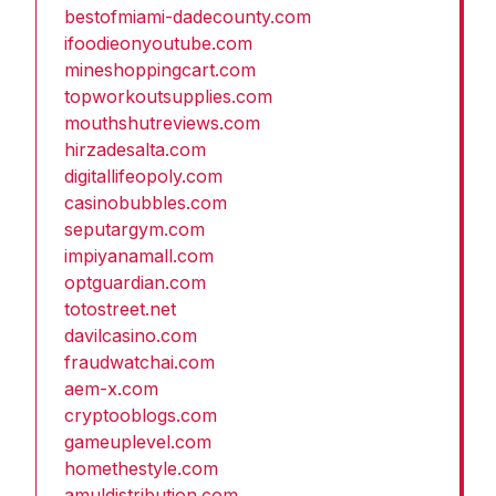
bestofmiami-dadecounty.com
ifoodieonyoutube.com
mineshoppingcart.com
topworkoutsupplies.com
mouthshutreviews.com
hirzadesalta.com
digitallifeopoly.com
casinobubbles.com
seputargym.com
impiyanamall.com
optguardian.com
totostreet.net
davilcasino.com
fraudwatchai.com
aem-x.com
cryptooblogs.com
gameuplevel.com
homethestyle.com
amuldistribution.com