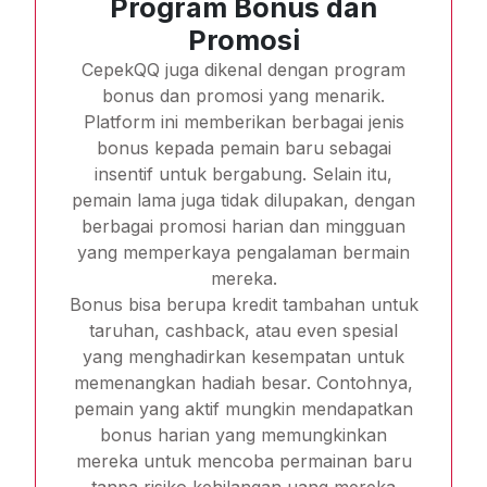
Program Bonus dan
Promosi
CepekQQ juga dikenal dengan program
bonus dan promosi yang menarik.
Platform ini memberikan berbagai jenis
bonus kepada pemain baru sebagai
insentif untuk bergabung. Selain itu,
pemain lama juga tidak dilupakan, dengan
berbagai promosi harian dan mingguan
yang memperkaya pengalaman bermain
mereka.
Bonus bisa berupa kredit tambahan untuk
taruhan, cashback, atau even spesial
yang menghadirkan kesempatan untuk
memenangkan hadiah besar. Contohnya,
pemain yang aktif mungkin mendapatkan
bonus harian yang memungkinkan
mereka untuk mencoba permainan baru