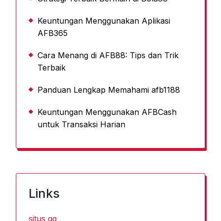
Keuntungan Menggunakan Aplikasi
AFB365
Cara Menang di AFB88: Tips dan Trik
Terbaik
Panduan Lengkap Memahami afb1188
Keuntungan Menggunakan AFBCash
untuk Transaksi Harian
Links
situs qq