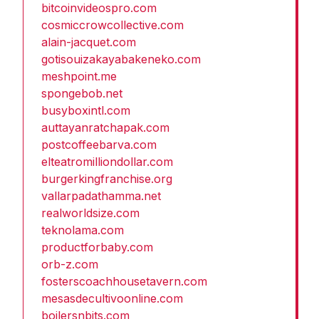
bitcoinvideospro.com
cosmiccrowcollective.com
alain-jacquet.com
gotisouizakayabakeneko.com
meshpoint.me
spongebob.net
busyboxintl.com
auttayanratchapak.com
postcoffeebarva.com
elteatromilliondollar.com
burgerkingfranchise.org
vallarpadathamma.net
realworldsize.com
teknolama.com
productforbaby.com
orb-z.com
fosterscoachhousetavern.com
mesasdecultivoonline.com
boilersnbits.com