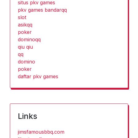
situs pkv games
pkv games bandarqq
slot
asikqq
poker
dominoqq
qiu qiu
qq
domino
poker
daftar pkv games
Links
jimsfamousbbq.com