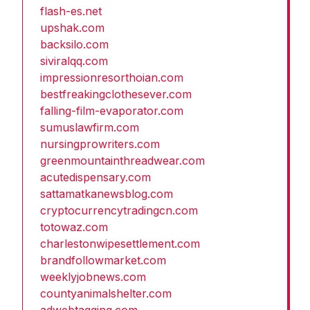
flash-es.net
upshak.com
backsilo.com
siviralqq.com
impressionresorthoian.com
bestfreakingclothesever.com
falling-film-evaporator.com
sumuslawfirm.com
nursingprowriters.com
greenmountainthreadwear.com
acutedispensary.com
sattamatkanewsblog.com
cryptocurrencytradingcn.com
totowaz.com
charlestonwipesettlement.com
brandfollowmarket.com
weeklyjobnews.com
countyanimalshelter.com