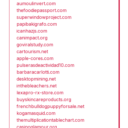
aumoulinvert.com
thefoodiepassport.com
superwindowproject.com
papibakigrafo.com
icanhazjs.com
canimpact.org
goviralstudy.com
cartourism.net
apple-cores.com
pulserasdeactividad10.com
barbaracarlotti.com
desktopmining.net
inthebleachers.net
lexapro-rx-store.com
buyskincareproducts.org
frenchbulldogpuppyforsale.net
kogamasquid.com
themultiplicationtablechart.com
casinoglamour.org