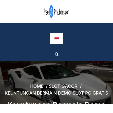
Skip
to
content
HOME
/
SLOT GACOR
/
KEUNTUNGAN BERMAIN DEMO SLOT PG GRATIS
Keuntungan Bermain Demo