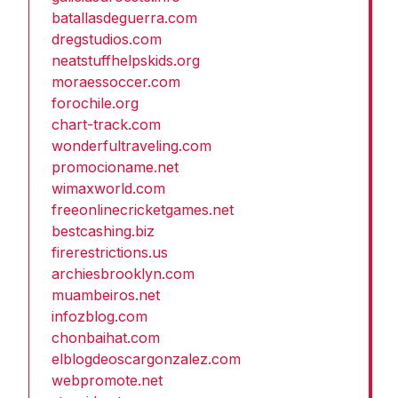
batallasdeguerra.com
dregstudios.com
neatstuffhelpskids.org
moraessoccer.com
forochile.org
chart-track.com
wonderfultraveling.com
promocioname.net
wimaxworld.com
freeonlinecricketgames.net
bestcashing.biz
firerestrictions.us
archiesbrooklyn.com
muambeiros.net
infozblog.com
chonbaihat.com
elblogdeoscargonzalez.com
webpromote.net