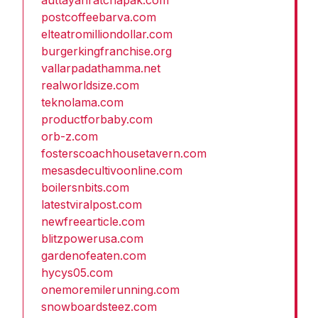
auttayanratchapak.com
postcoffeebarva.com
elteatromilliondollar.com
burgerkingfranchise.org
vallarpadathamma.net
realworldsize.com
teknolama.com
productforbaby.com
orb-z.com
fosterscoachhousetavern.com
mesasdecultivoonline.com
boilersnbits.com
latestviralpost.com
newfreearticle.com
blitzpowerusa.com
gardenofeaten.com
hycys05.com
onemoremilerunning.com
snowboardsteez.com