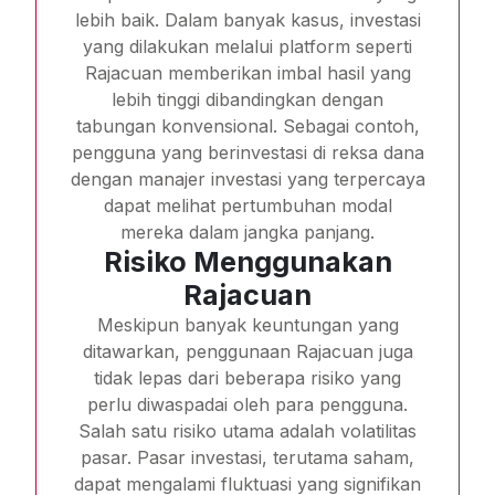
lebih baik. Dalam banyak kasus, investasi
yang dilakukan melalui platform seperti
Rajacuan memberikan imbal hasil yang
lebih tinggi dibandingkan dengan
tabungan konvensional. Sebagai contoh,
pengguna yang berinvestasi di reksa dana
dengan manajer investasi yang terpercaya
dapat melihat pertumbuhan modal
mereka dalam jangka panjang.
Risiko Menggunakan
Rajacuan
Meskipun banyak keuntungan yang
ditawarkan, penggunaan Rajacuan juga
tidak lepas dari beberapa risiko yang
perlu diwaspadai oleh para pengguna.
Salah satu risiko utama adalah volatilitas
pasar. Pasar investasi, terutama saham,
dapat mengalami fluktuasi yang signifikan