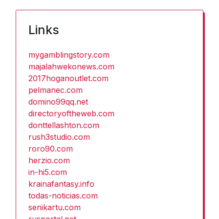
Links
mygamblingstory.com
majalahwekonews.com
2017hoganoutlet.com
pelmanec.com
domino99qq.net
directoryoftheweb.com
donttellashton.com
rush3studio.com
roro90.com
herzio.com
in-hi5.com
krainafantasy.info
todas-noticias.com
senikartu.com