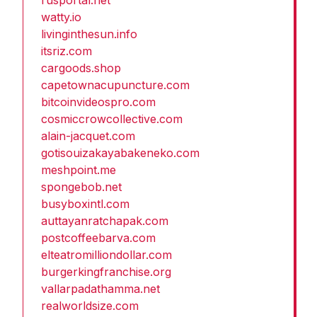
rusportal.net
watty.io
livinginthesun.info
itsriz.com
cargoods.shop
capetownacupuncture.com
bitcoinvideospro.com
cosmiccrowcollective.com
alain-jacquet.com
gotisouizakayabakeneko.com
meshpoint.me
spongebob.net
busyboxintl.com
auttayanratchapak.com
postcoffeebarva.com
elteatromilliondollar.com
burgerkingfranchise.org
vallarpadathamma.net
realworldsize.com