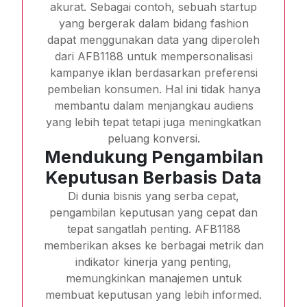
akurat. Sebagai contoh, sebuah startup
yang bergerak dalam bidang fashion
dapat menggunakan data yang diperoleh
dari AFB1188 untuk mempersonalisasi
kampanye iklan berdasarkan preferensi
pembelian konsumen. Hal ini tidak hanya
membantu dalam menjangkau audiens
yang lebih tepat tetapi juga meningkatkan
peluang konversi.
Mendukung Pengambilan
Keputusan Berbasis Data
Di dunia bisnis yang serba cepat,
pengambilan keputusan yang cepat dan
tepat sangatlah penting. AFB1188
memberikan akses ke berbagai metrik dan
indikator kinerja yang penting,
memungkinkan manajemen untuk
membuat keputusan yang lebih informed.