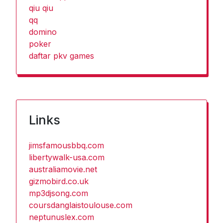
qiu qiu
qq
domino
poker
daftar pkv games
Links
jimsfamousbbq.com
libertywalk-usa.com
australiamovie.net
gizmobird.co.uk
mp3djsong.com
coursdanglaistoulouse.com
neptunuslex.com