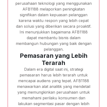
perusahaan teknologi yang menggunakan
AFB1188 melaporkan peningkatan
signifikan dalam kepuasan pelanggan
karena waktu respon yang lebih cepat
dan solusi yang diberikan secara proaktif.
Ini menunjukkan bagaimana AFB1188
dapat membantu bisnis dalam
membangun hubungan yang baik dengan
pelanggan.
Pemasaran yang Lebih
Terarah
Dalam era digital saat ini, strategi
pemasaran harus lebih terarah untuk
mencapai audiens yang tepat. AFB1188
menawarkan alat analitik yang mendetail
yang memungkinkan perusahaan untuk
memahami perilaku konsumen dan
lakukan segmentasi pasar dengan lebih