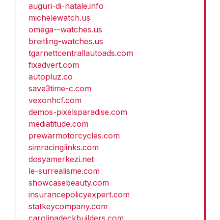
auguri-di-natale.info
michelewatch.us
omega--watches.us
breitling-watches.us
tgarnettcentrallautoads.com
fixadvert.com
autopluz.co
save3time-c.com
vexonhcf.com
demos-pixelsparadise.com
mediatitude.com
prewarmotorcycles.com
simracinglinks.com
dosyamerkezi.net
le-surrealisme.com
showcasebeauty.com
insurancepolicyexpert.com
statkeycompany.com
carolinadeckbuilders.com