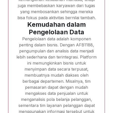
juga membebaskan karyawan dari tugas
yang membosankan sehingga mereka
bisa fokus pada aktivitas bernilai tambah.
Kemudahan dalam
Pengelolaan Data
Pengelolaan data adalah komponen
penting dalam bisnis. Dengan AFB1188,
pengumpulan dan analisis data menjadi
lebih sederhana dan terintegrasi. Platform
ini memungkinkan bisnis untuk
menyimpan data secara terpusat,
membuatnya mudah diakses oleh
berbagai departemen. Misalnya, tim
pemasaran dapat dengan mudah
mengakses data penjualan untuk
menganalisis pola belanja pelanggan,
sementara tim layanan pelanggan dapat
menggunakan informasi tersebut untuk