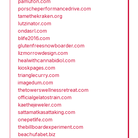
pamufon.com
porscheperformancedrive.com
tamethekraken.org
lutzinator.com
ondasrl.com
blife2016.com
glutenfreesnowboarder.com
lizmorrowdesign.com
healwithcannabidiol.com
kioskpages.com
trianglecurry.com
imagedum.com
thetowerswellnessretreat.com
officialgelatostrain.com
kaethejeweler.com
sattamatkasattaking.com
onepetlife.com
thebillboardexperiment.com
beachufabet.biz