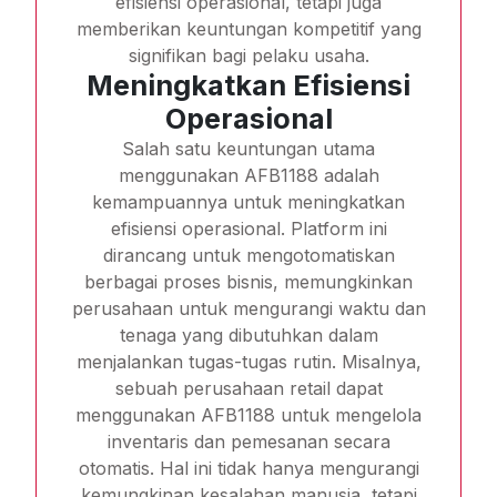
efisiensi operasional, tetapi juga
memberikan keuntungan kompetitif yang
signifikan bagi pelaku usaha.
Meningkatkan Efisiensi
Operasional
Salah satu keuntungan utama
menggunakan AFB1188 adalah
kemampuannya untuk meningkatkan
efisiensi operasional. Platform ini
dirancang untuk mengotomatiskan
berbagai proses bisnis, memungkinkan
perusahaan untuk mengurangi waktu dan
tenaga yang dibutuhkan dalam
menjalankan tugas-tugas rutin. Misalnya,
sebuah perusahaan retail dapat
menggunakan AFB1188 untuk mengelola
inventaris dan pemesanan secara
otomatis. Hal ini tidak hanya mengurangi
kemungkinan kesalahan manusia, tetapi