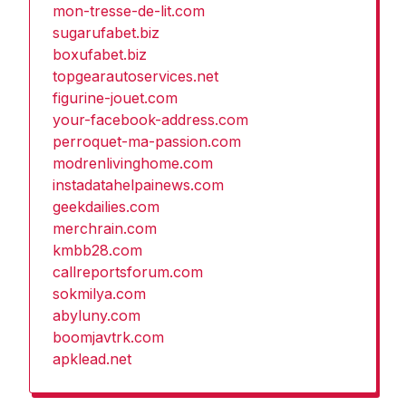
mon-tresse-de-lit.com
sugarufabet.biz
boxufabet.biz
topgearautoservices.net
figurine-jouet.com
your-facebook-address.com
perroquet-ma-passion.com
modrenlivinghome.com
instadatahelpainews.com
geekdailies.com
merchrain.com
kmbb28.com
callreportsforum.com
sokmilya.com
abyluny.com
boomjavtrk.com
apklead.net