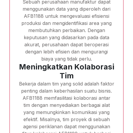
Sebuah perusahaan manufaktur dapat
menggunakan data yang diperoleh dari
AFB1188 untuk mengevaluasi efisiensi
produksi dan mengidentifikasi area yang
membutuhkan perbaikan. Dengan
keputusan yang didasarkan pada data
akurat, perusahaan dapat beroperasi
dengan lebih efisien dan mengurangi
biaya yang tidak perlu.
Meningkatkan Kolaborasi
Tim
Bekerja dalam tim yang solid adalah faktor
penting dalam keberhasilan suatu bisnis.
AFB1188 memfasilitasi kolaborasi antar
tim dengan menyediakan berbagai alat
yang memungkinkan komunikasi yang
efektif. Misalnya, tim proyek di sebuah
agensi periklanan dapat menggunakan