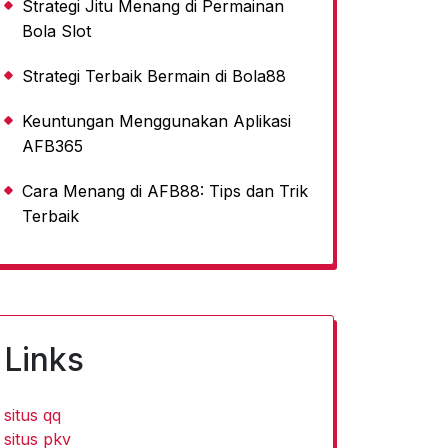
Strategi Jitu Menang di Permainan
Bola Slot
Strategi Terbaik Bermain di Bola88
Keuntungan Menggunakan Aplikasi
AFB365
Cara Menang di AFB88: Tips dan Trik
Terbaik
Links
situs qq
situs pkv