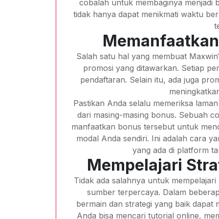
cobalah untuk membaginya menjadi b
tidak hanya dapat menikmati waktu ber
t
Memanfaatkan 
Salah satu hal yang membuat Maxwin
promosi yang ditawarkan. Setiap p
pendaftaran. Selain itu, ada juga pr
meningkatkan
Pastikan Anda selalu memeriksa laman
dari masing-masing bonus. Sebuah co
manfaatkan bonus tersebut untuk men
modal Anda sendiri. Ini adalah cara y
yang ada di platform t
Mempelajari Stra
Tidak ada salahnya untuk mempelajari 
sumber terpercaya. Dalam beberap
bermain dan strategi yang baik dapa
Anda bisa mencari tutorial online, me