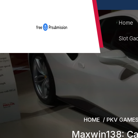
Skip
to
content
Home
Slot Ga
HOME
/
PKV GAME
Maxwin138: C