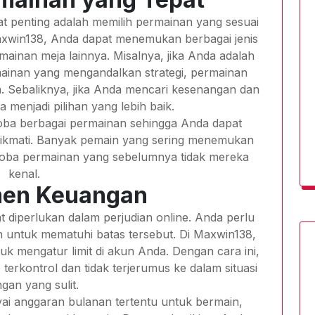
t penting adalah memilih permainan yang sesuai
axwin138, Anda dapat menemukan berbagai jenis
mainan meja lainnya. Misalnya, jika Anda adalah
ainan yang mengandalkan strategi, permainan
. Sebaliknya, jika Anda mencari kesenangan dan
a menjadi pilihan yang lebih baik.
oba berbagai permainan sehingga Anda dapat
kmati. Banyak pemain yang sering menemukan
oba permainan yang sebelumnya tidak mereka
kenal.
en Keuangan
diperlukan dalam perjudian online. Anda perlu
untuk mematuhi batas tersebut. Di Maxwin138,
k mengatur limit di akun Anda. Dengan cara ini,
erkontrol dan tidak terjerumus ke dalam situasi
gan yang sulit.
ai anggaran bulanan tertentu untuk bermain,