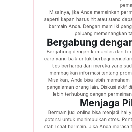
pemai
Misalnya, jika Anda memainkan permai
seperti kapan harus hit atau stand d
bermain Anda. Dengan memiliki penge
peluang memenangkan ta
Bergabung dengan
Bergabung dengan komunitas dan foru
cara yang baik untuk berbagi pengala
tips berharga dari mereka yang sud
membagikan informasi tentang promosi
Misalkan, Anda bisa lebih memahami
pengalaman orang lain. Diskusi aktif
lebih terhubung dengan permaina
Menjaga Pi
Bermain judi online bisa menjadi hal 
potensi untuk menimbulkan stres. Pent
stabil saat bermain. Jika Anda merasa 