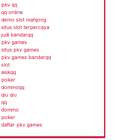
pkv qq
qq online
demo slot mahjong
situs slot terpercaya
judi bandarqq
pkv games
situs pkv games
pkv games bandarqq
slot
asikqq
poker
dominoqq
qiu qiu
qq
domino
poker
daftar pkv games