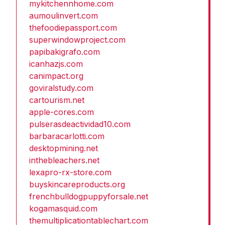
mykitchennhome.com
aumoulinvert.com
thefoodiepassport.com
superwindowproject.com
papibakigrafo.com
icanhazjs.com
canimpact.org
goviralstudy.com
cartourism.net
apple-cores.com
pulserasdeactividad10.com
barbaracarlotti.com
desktopmining.net
inthebleachers.net
lexapro-rx-store.com
buyskincareproducts.org
frenchbulldogpuppyforsale.net
kogamasquid.com
themultiplicationtablechart.com