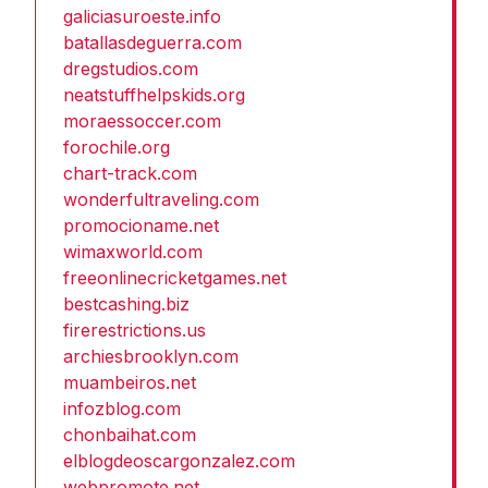
galiciasuroeste.info
batallasdeguerra.com
dregstudios.com
neatstuffhelpskids.org
moraessoccer.com
forochile.org
chart-track.com
wonderfultraveling.com
promocioname.net
wimaxworld.com
freeonlinecricketgames.net
bestcashing.biz
firerestrictions.us
archiesbrooklyn.com
muambeiros.net
infozblog.com
chonbaihat.com
elblogdeoscargonzalez.com
webpromote.net