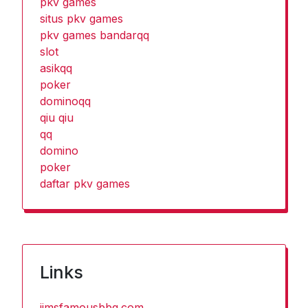
pkv games
situs pkv games
pkv games bandarqq
slot
asikqq
poker
dominoqq
qiu qiu
qq
domino
poker
daftar pkv games
Links
jimsfamousbbq.com