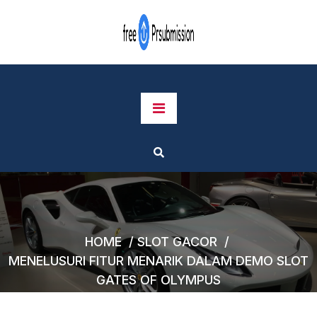
Skip
to
content
HOME
/
SLOT GACOR
/
MENELUSURI FITUR MENARIK DALAM DEMO SLOT
GATES OF OLYMPUS
Menelusuri Fitur Menarik