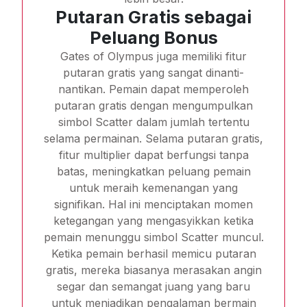
Putaran Gratis sebagai
Peluang Bonus
Gates of Olympus juga memiliki fitur
putaran gratis yang sangat dinanti-
nantikan. Pemain dapat memperoleh
putaran gratis dengan mengumpulkan
simbol Scatter dalam jumlah tertentu
selama permainan. Selama putaran gratis,
fitur multiplier dapat berfungsi tanpa
batas, meningkatkan peluang pemain
untuk meraih kemenangan yang
signifikan. Hal ini menciptakan momen
ketegangan yang mengasyikkan ketika
pemain menunggu simbol Scatter muncul.
Ketika pemain berhasil memicu putaran
gratis, mereka biasanya merasakan angin
segar dan semangat juang yang baru
untuk menjadikan pengalaman bermain