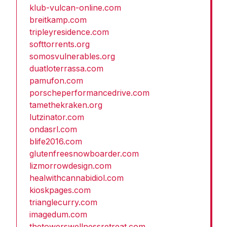
klub-vulcan-online.com
breitkamp.com
tripleyresidence.com
softtorrents.org
somosvulnerables.org
duatloterrassa.com
pamufon.com
porscheperformancedrive.com
tamethekraken.org
lutzinator.com
ondasrl.com
blife2016.com
glutenfreesnowboarder.com
lizmorrowdesign.com
healwithcannabidiol.com
kioskpages.com
trianglecurry.com
imagedum.com
thetowerswellnessretreat.com