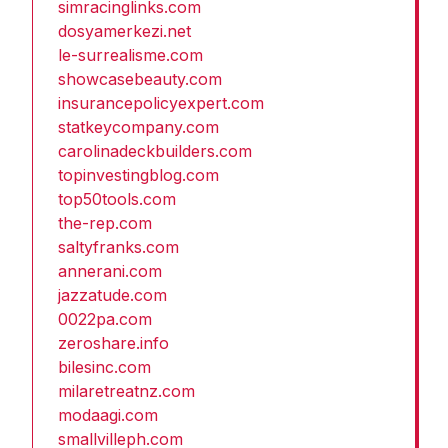
simracinglinks.com
dosyamerkezi.net
le-surrealisme.com
showcasebeauty.com
insurancepolicyexpert.com
statkeycompany.com
carolinadeckbuilders.com
topinvestingblog.com
top50tools.com
the-rep.com
saltyfranks.com
annerani.com
jazzatude.com
0022pa.com
zeroshare.info
bilesinc.com
milaretreatnz.com
modaagi.com
smallvilleph.com