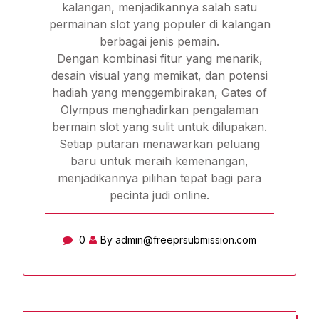
kalangan, menjadikannya salah satu
permainan slot yang populer di kalangan
berbagai jenis pemain.
Dengan kombinasi fitur yang menarik,
desain visual yang memikat, dan potensi
hadiah yang menggembirakan, Gates of
Olympus menghadirkan pengalaman
bermain slot yang sulit untuk dilupakan.
Setiap putaran menawarkan peluang
baru untuk meraih kemenangan,
menjadikannya pilihan tepat bagi para
pecinta judi online.
0
By
admin@freeprsubmission.com