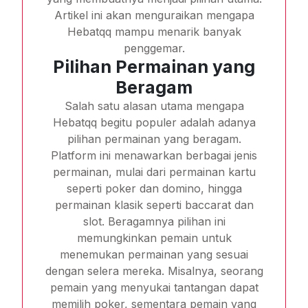
Artikel ini akan menguraikan mengapa
Hebatqq mampu menarik banyak
penggemar.
Pilihan Permainan yang
Beragam
Salah satu alasan utama mengapa
Hebatqq begitu populer adalah adanya
pilihan permainan yang beragam.
Platform ini menawarkan berbagai jenis
permainan, mulai dari permainan kartu
seperti poker dan domino, hingga
permainan klasik seperti baccarat dan
slot. Beragamnya pilihan ini
memungkinkan pemain untuk
menemukan permainan yang sesuai
dengan selera mereka. Misalnya, seorang
pemain yang menyukai tantangan dapat
memilih poker, sementara pemain yang