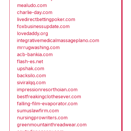
mealudo.com
charlie-day.com
livedirectbettingpoker.com
foxbusinessupdate.com
lovedaddy.org
integrativemedicalmassageplano.com
mrrugwashing.com
acb-bankia.com
flash-es.net
upshak.com
backsilo.com
siviralqq.com
impressionresorthoian.com
bestfreakingclothesever.com
falling-film-evaporator.com
sumuslawfirm.com
nursingprowriters.com
greenmountainthreadwear.com