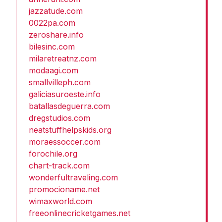
jazzatude.com
0022pa.com
zeroshare.info
bilesinc.com
milaretreatnz.com
modaagi.com
smallvilleph.com
galiciasuroeste.info
batallasdeguerra.com
dregstudios.com
neatstuffhelpskids.org
moraessoccer.com
forochile.org
chart-track.com
wonderfultraveling.com
promocioname.net
wimaxworld.com
freeonlinecricketgames.net