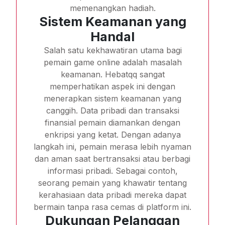
memenangkan hadiah.
Sistem Keamanan yang
Handal
Salah satu kekhawatiran utama bagi
pemain game online adalah masalah
keamanan. Hebatqq sangat
memperhatikan aspek ini dengan
menerapkan sistem keamanan yang
canggih. Data pribadi dan transaksi
finansial pemain diamankan dengan
enkripsi yang ketat. Dengan adanya
langkah ini, pemain merasa lebih nyaman
dan aman saat bertransaksi atau berbagi
informasi pribadi. Sebagai contoh,
seorang pemain yang khawatir tentang
kerahasiaan data pribadi mereka dapat
bermain tanpa rasa cemas di platform ini.
Dukungan Pelanggan