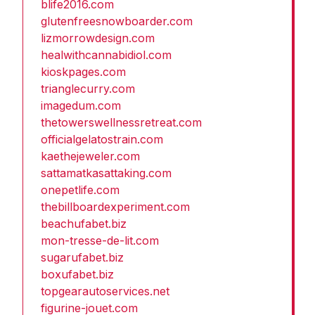
blife2016.com
glutenfreesnowboarder.com
lizmorrowdesign.com
healwithcannabidiol.com
kioskpages.com
trianglecurry.com
imagedum.com
thetowerswellnessretreat.com
officialgelatostrain.com
kaethejeweler.com
sattamatkasattaking.com
onepetlife.com
thebillboardexperiment.com
beachufabet.biz
mon-tresse-de-lit.com
sugarufabet.biz
boxufabet.biz
topgearautoservices.net
figurine-jouet.com