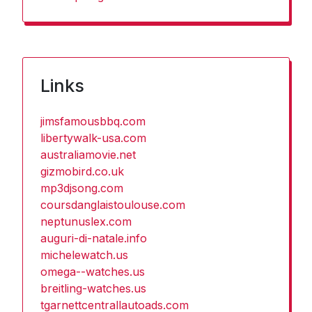
Links
jimsfamousbbq.com
libertywalk-usa.com
australiamovie.net
gizmobird.co.uk
mp3djsong.com
coursdanglaistoulouse.com
neptunuslex.com
auguri-di-natale.info
michelewatch.us
omega--watches.us
breitling-watches.us
tgarnettcentrallautoads.com