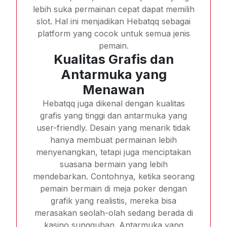
lebih suka permainan cepat dapat memilih
slot. Hal ini menjadikan Hebatqq sebagai
platform yang cocok untuk semua jenis
pemain.
Kualitas Grafis dan
Antarmuka yang
Menawan
Hebatqq juga dikenal dengan kualitas
grafis yang tinggi dan antarmuka yang
user-friendly. Desain yang menarik tidak
hanya membuat permainan lebih
menyenangkan, tetapi juga menciptakan
suasana bermain yang lebih
mendebarkan. Contohnya, ketika seorang
pemain bermain di meja poker dengan
grafik yang realistis, mereka bisa
merasakan seolah-olah sedang berada di
kasino sungguhan. Antarmuka yang