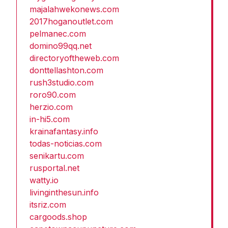
majalahwekonews.com
2017hoganoutlet.com
pelmanec.com
domino99qq.net
directoryoftheweb.com
donttellashton.com
rush3studio.com
roro90.com
herzio.com
in-hi5.com
krainafantasy.info
todas-noticias.com
senikartu.com
rusportal.net
watty.io
livinginthesun.info
itsriz.com
cargoods.shop