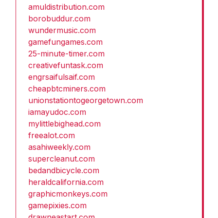
amuldistribution.com
borobuddur.com
wundermusic.com
gamefungames.com
25-minute-timer.com
creativefuntask.com
engrsaifulsaif.com
cheapbtcminers.com
unionstationtogeorgetown.com
iamayudoc.com
mylittlebighead.com
freealot.com
asahiweekly.com
supercleanut.com
bedandbicycle.com
heraldcalifornia.com
graphicmonkeys.com
gamepixies.com
drawneastart.com