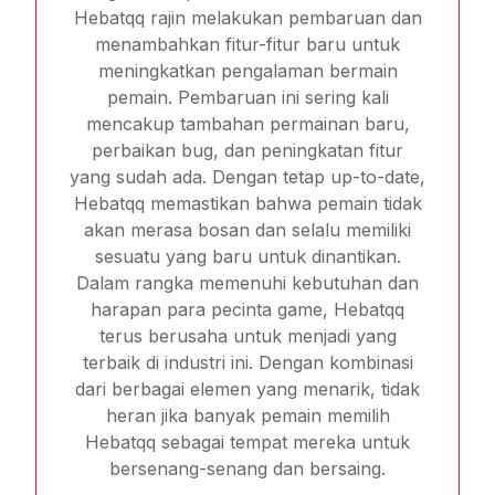
Hebatqq rajin melakukan pembaruan dan
menambahkan fitur-fitur baru untuk
meningkatkan pengalaman bermain
pemain. Pembaruan ini sering kali
mencakup tambahan permainan baru,
perbaikan bug, dan peningkatan fitur
yang sudah ada. Dengan tetap up-to-date,
Hebatqq memastikan bahwa pemain tidak
akan merasa bosan dan selalu memiliki
sesuatu yang baru untuk dinantikan.
Dalam rangka memenuhi kebutuhan dan
harapan para pecinta game, Hebatqq
terus berusaha untuk menjadi yang
terbaik di industri ini. Dengan kombinasi
dari berbagai elemen yang menarik, tidak
heran jika banyak pemain memilih
Hebatqq sebagai tempat mereka untuk
bersenang-senang dan bersaing.