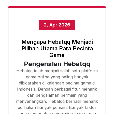
Pilihan Utama Para Pecinta
Game
2, Apr 2026
Mengapa Hebatqq Menjadi
Pilihan Utama Para Pecinta
Game
Pengenalan Hebatqq
Hebatqq telah menjadi salah satu platform
game online yang paling banyak
dibicarakan di kalangan pecinta game di
Indonesia. Dengan berbagai fitur menarik
dan pengalaman bermain yang
menyenangkan, Hebatqq berhasil menarik
perhatian banyak pemain. Banyak faktor
yang membuatnya menjadi pilihan utama.