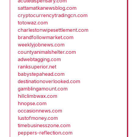
acutedispensary.com
sattamatkanewsblog.com
cryptocurrencytradingcn.com
totowaz.com
charlestonwipesettlement.com
brandfollowmarket.com
weeklyjobnews.com
countyanimalshelter.com
adwebtagging.com
ranksuperior.net
babystepahead.com
destinationoverlooked.com
gamblingamount.com
hillclimbwax.com
hnopse.com
occasionnews.com
lustofmoney.com
timebusinesszone.com
peppers-reflection.com