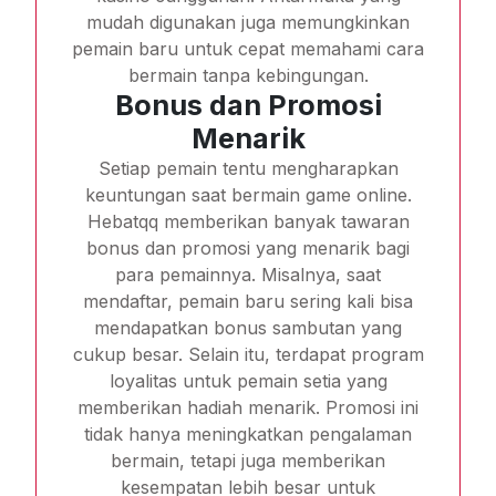
mudah digunakan juga memungkinkan
pemain baru untuk cepat memahami cara
bermain tanpa kebingungan.
Bonus dan Promosi
Menarik
Setiap pemain tentu mengharapkan
keuntungan saat bermain game online.
Hebatqq memberikan banyak tawaran
bonus dan promosi yang menarik bagi
para pemainnya. Misalnya, saat
mendaftar, pemain baru sering kali bisa
mendapatkan bonus sambutan yang
cukup besar. Selain itu, terdapat program
loyalitas untuk pemain setia yang
memberikan hadiah menarik. Promosi ini
tidak hanya meningkatkan pengalaman
bermain, tetapi juga memberikan
kesempatan lebih besar untuk