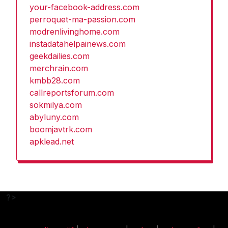
your-facebook-address.com
perroquet-ma-passion.com
modrenlivinghome.com
instadatahelpainews.com
geekdailies.com
merchrain.com
kmbb28.com
callreportsforum.com
sokmilya.com
abyluny.com
boomjavtrk.com
apklead.net
?>