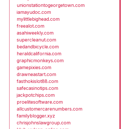
unionstationtogeorgetown.com
iamayudoc.com
mylittlebighead.com
freealot.com
asahiweekly.com
supercleanut.com
bedandbicycle.com
heraldcalifornia.com
graphicmonkeys.com
gamepixies.com
drawneastart.com
fasthokislot88.com
safecasinotips.com
jackpotchips.com
proelitesoftware.com
allcustomercarenumbers.com
familyblogger.xyz
chrisjohnslawgroup.com