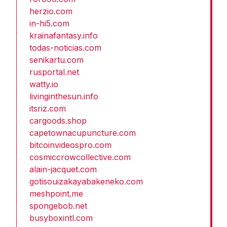
herzio.com
in-hi5.com
krainafantasy.info
todas-noticias.com
senikartu.com
rusportal.net
watty.io
livinginthesun.info
itsriz.com
cargoods.shop
capetownacupuncture.com
bitcoinvideospro.com
cosmiccrowcollective.com
alain-jacquet.com
gotisouizakayabakeneko.com
meshpoint.me
spongebob.net
busyboxintl.com