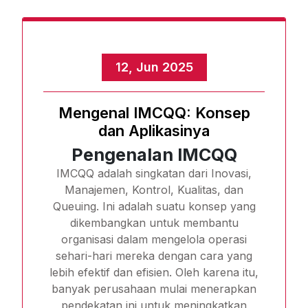
Aplikasinya
12, Jun 2025
Mengenal IMCQQ: Konsep
dan Aplikasinya
Pengenalan IMCQQ
IMCQQ adalah singkatan dari Inovasi,
Manajemen, Kontrol, Kualitas, dan
Queuing. Ini adalah suatu konsep yang
dikembangkan untuk membantu
organisasi dalam mengelola operasi
sehari-hari mereka dengan cara yang
lebih efektif dan efisien. Oleh karena itu,
banyak perusahaan mulai menerapkan
pendekatan ini untuk meningkatkan