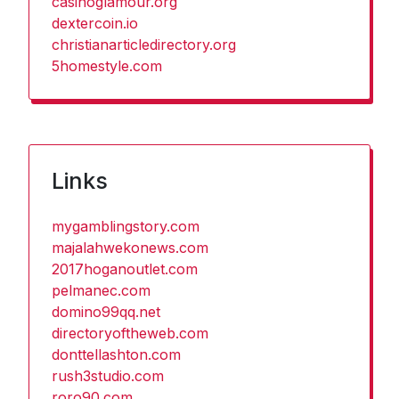
casinoglamour.org
dextercoin.io
christianarticledirectory.org
5homestyle.com
Links
mygamblingstory.com
majalahwekonews.com
2017hoganoutlet.com
pelmanec.com
domino99qq.net
directoryoftheweb.com
donttellashton.com
rush3studio.com
roro90.com