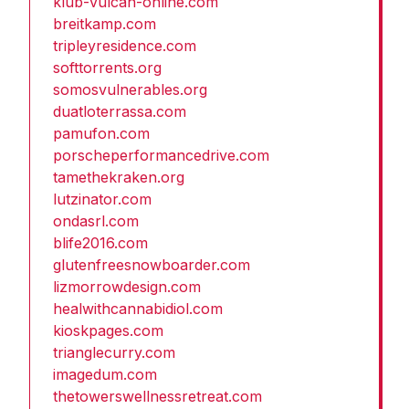
klub-vulcan-online.com
breitkamp.com
tripleyresidence.com
softtorrents.org
somosvulnerables.org
duatloterrassa.com
pamufon.com
porscheperformancedrive.com
tamethekraken.org
lutzinator.com
ondasrl.com
blife2016.com
glutenfreesnowboarder.com
lizmorrowdesign.com
healwithcannabidiol.com
kioskpages.com
trianglecurry.com
imagedum.com
thetowerswellnessretreat.com