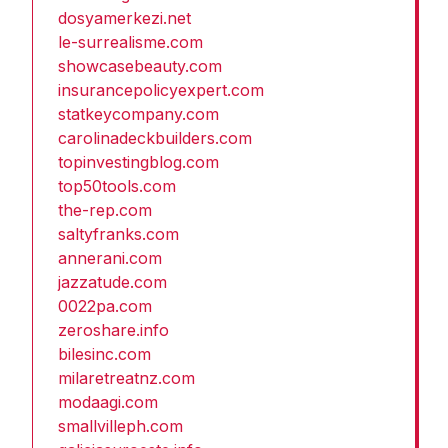
dosyamerkezi.net
le-surrealisme.com
showcasebeauty.com
insurancepolicyexpert.com
statkeycompany.com
carolinadeckbuilders.com
topinvestingblog.com
top50tools.com
the-rep.com
saltyfranks.com
annerani.com
jazzatude.com
0022pa.com
zeroshare.info
bilesinc.com
milaretreatnz.com
modaagi.com
smallvilleph.com