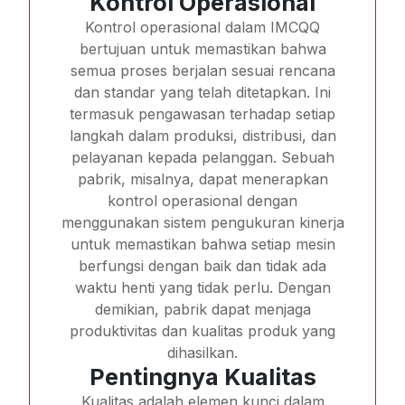
Kontrol Operasional
Kontrol operasional dalam IMCQQ
bertujuan untuk memastikan bahwa
semua proses berjalan sesuai rencana
dan standar yang telah ditetapkan. Ini
termasuk pengawasan terhadap setiap
langkah dalam produksi, distribusi, dan
pelayanan kepada pelanggan. Sebuah
pabrik, misalnya, dapat menerapkan
kontrol operasional dengan
menggunakan sistem pengukuran kinerja
untuk memastikan bahwa setiap mesin
berfungsi dengan baik dan tidak ada
waktu henti yang tidak perlu. Dengan
demikian, pabrik dapat menjaga
produktivitas dan kualitas produk yang
dihasilkan.
Pentingnya Kualitas
Kualitas adalah elemen kunci dalam