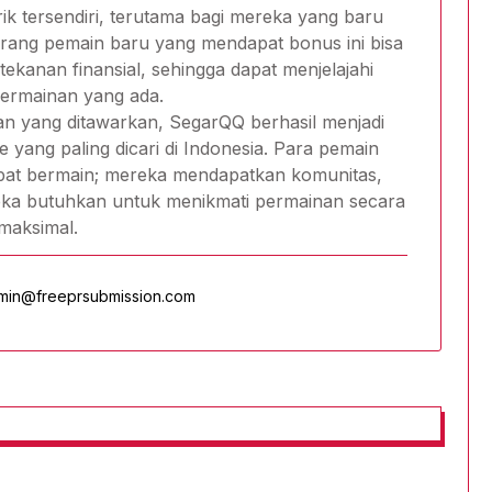
rik tersendiri, terutama bagi mereka yang baru
rang pemain baru yang mendapat bonus ini bisa
kanan finansial, sehingga dapat menjelajahi
permainan yang ada.
an yang ditawarkan, SegarQQ berhasil menjadi
 yang paling dicari di Indonesia. Para pemain
mpat bermain; mereka mendapatkan komunitas,
a butuhkan untuk menikmati permainan secara
maksimal.
min@freeprsubmission.com