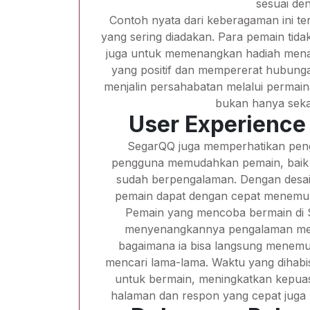
sesuai de
Contoh nyata dari keberagaman ini ter
yang sering diadakan. Para pemain tid
juga untuk memenangkan hadiah menari
yang positif dan mempererat hubunga
menjalin persahabatan melalui permai
bukan hanya seka
User Experienc
SegarQQ juga memperhatikan pen
pengguna memudahkan pemain, baik 
sudah berpengalaman. Dengan desai
pemain dapat dengan cepat menemuk
Pemain yang mencoba bermain di 
menyenangkannya pengalaman mere
bagaimana ia bisa langsung menemu
mencari lama-lama. Waktu yang dihab
untuk bermain, meningkatkan kepua
halaman dan respon yang cepat juga 