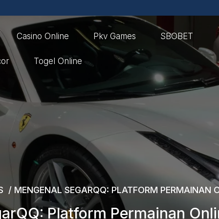
Casino Online
Pkv Games
SBOBET
cor
Togel Online
S
/
MENGENAL SEGARQQ: PLATFORM PERMAINAN O
arQQ: Platform Permainan Onli