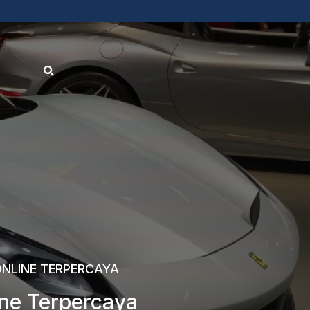
NLINE TERPERCAYA
ne Terpercaya