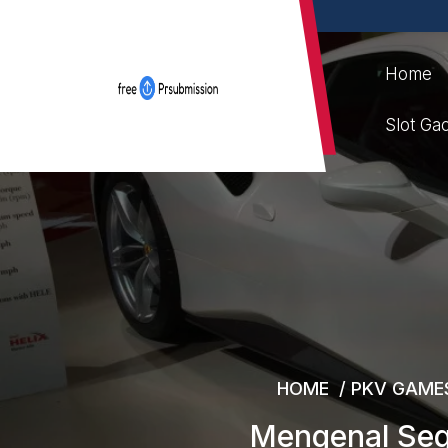
Skip
to
content
Home
Slot Ga
HOME
/
PKV GAME
Mengenal Seg