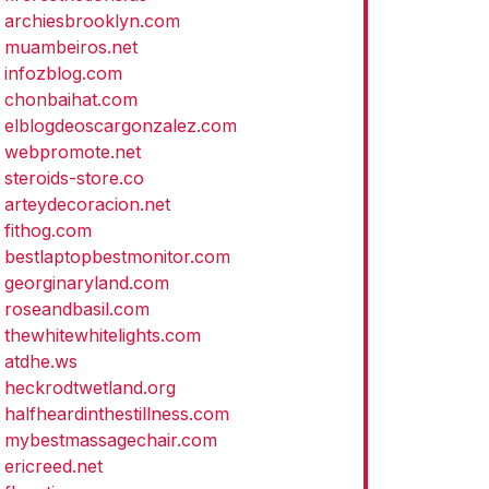
archiesbrooklyn.com
muambeiros.net
infozblog.com
chonbaihat.com
elblogdeoscargonzalez.com
webpromote.net
steroids-store.co
arteydecoracion.net
fithog.com
bestlaptopbestmonitor.com
georginaryland.com
roseandbasil.com
thewhitewhitelights.com
atdhe.ws
heckrodtwetland.org
halfheardinthestillness.com
mybestmassagechair.com
ericreed.net