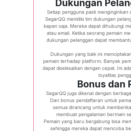
Dukungan Pelan
Setiap pengguna pasti menginginkan 
SegarQQ memiliki tim dukungan pelan
kapan saja. Mereka dapat dihubungi mela
atau email. Ketika seorang pemain me
dukungan pelanggan dapat membantu 
Dukungan yang baik ini menciptak
pemain terhadap platform. Banyak pem
dapat diselesaikan dengan cepat. Ini ad
loyalitas pen
Bonus dan 
SegarQQ juga dikenal dengan berbag
Dari bonus pendaftaran untuk pema
semua dirancang untuk memberika
membuat pengalaman bermain sem
Pemain yang baru bergabung bisa men
sehingga mereka dapat mencoba be