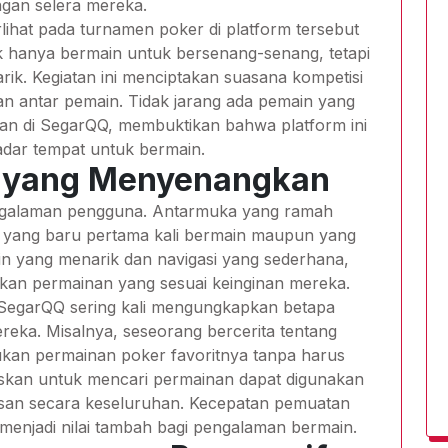
ngan selera mereka.
lihat pada turnamen poker di platform tersebut
ak hanya bermain untuk bersenang-senang, tetapi
k. Kegiatan ini menciptakan suasana kompetisi
n antar pemain. Tidak jarang ada pemain yang
nan di SegarQQ, membuktikan bahwa platform ini
dar tempat untuk bermain.
e yang Menyenangkan
galaman pengguna. Antarmuka yang ramah
yang baru pertama kali bermain maupun yang
n yang menarik dan navigasi yang sederhana,
an permainan yang sesuai keinginan mereka.
SegarQQ sering kali mengungkapkan betapa
ka. Misalnya, seseorang bercerita tentang
kan permainan poker favoritnya tanpa harus
iskan untuk mencari permainan dapat digunakan
san secara keseluruhan. Kecepatan pemuatan
menjadi nilai tambah bagi pengalaman bermain.