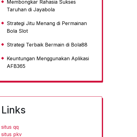
Membongkar Rahasia Sukses
Taruhan di Jayabola
Strategi Jitu Menang di Permainan
Bola Slot
Strategi Terbaik Bermain di Bola88
Keuntungan Menggunakan Aplikasi
AFB365
Links
situs qq
situs pkv