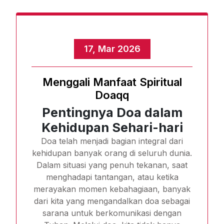
Doaqq
17, Mar 2026
Menggali Manfaat Spiritual
Doaqq
Pentingnya Doa dalam
Kehidupan Sehari-hari
Doa telah menjadi bagian integral dari
kehidupan banyak orang di seluruh dunia.
Dalam situasi yang penuh tekanan, saat
menghadapi tantangan, atau ketika
merayakan momen kebahagiaan, banyak
dari kita yang mengandalkan doa sebagai
sarana untuk berkomunikasi dengan