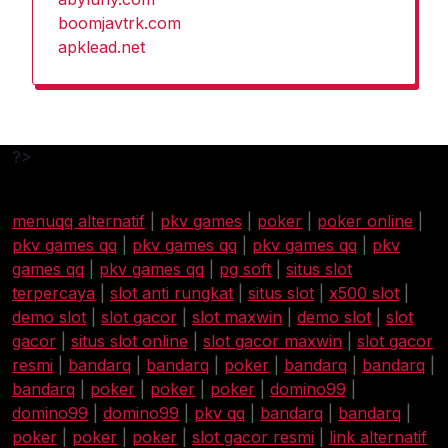
boomjavtrk.com
apklead.net
?>
menuqq alternatif
|
pkv games
|
poker
|
poker online
|
pkv games qq
|
pkv games qq
|
pkv games qq
|
pkv
games qq
|
pkv games qq
|
pg soft
|
situs slot
terpercaya
|
slot anti rungkat
|
situs slot
|
x500 slot
|
demo slot
|
slot gacor
|
slot maxwin
|
demo slot
|
slot
gacor
|
situs slot online
|
slot gacor maxwin
|
slot gacor
resmi
|
bandarq
|
bandarq
|
poker
|
bandarq
|
bandarq
|
bandarq
|
poker
|
poker
|
poker
|
domino99
|
domino99
|
domino99
|
pkv qq
|
bandarq
|
bandarq
|
poker
|
poker
|
poker
|
slot gacor resmi
|
link alternatif