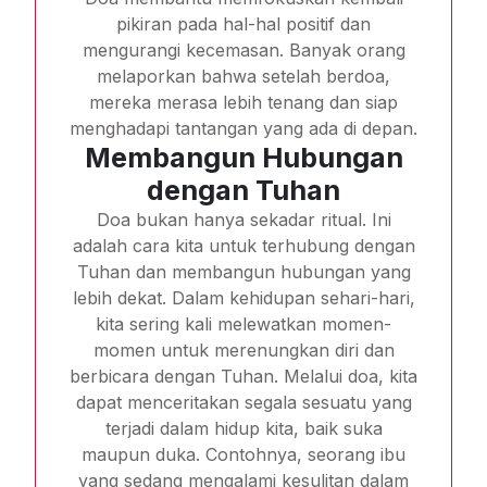
pikiran pada hal-hal positif dan
mengurangi kecemasan. Banyak orang
melaporkan bahwa setelah berdoa,
mereka merasa lebih tenang dan siap
menghadapi tantangan yang ada di depan.
Membangun Hubungan
dengan Tuhan
Doa bukan hanya sekadar ritual. Ini
adalah cara kita untuk terhubung dengan
Tuhan dan membangun hubungan yang
lebih dekat. Dalam kehidupan sehari-hari,
kita sering kali melewatkan momen-
momen untuk merenungkan diri dan
berbicara dengan Tuhan. Melalui doa, kita
dapat menceritakan segala sesuatu yang
terjadi dalam hidup kita, baik suka
maupun duka. Contohnya, seorang ibu
yang sedang mengalami kesulitan dalam