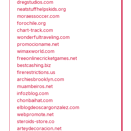
dregstudios.com
neatstuffhelpskids.org
moraessoccer.com
forochile.org
chart-track.com
wonderfultraveling.com
promocioname.net
wimaxworld.com
freeonlinecricketgames.net
bestcashing.biz
firerestrictions.us
archiesbrooklyn.com
muambeiros.net
infozblog.com
chonbaihat.com
elblogdeoscargonzalez.com
webpromote.net
steroids-store.co
arteydecoracion.net