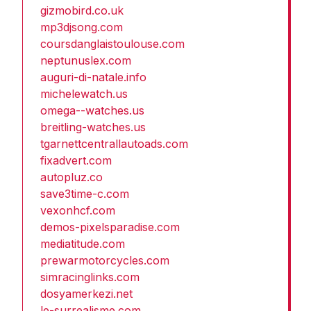
gizmobird.co.uk
mp3djsong.com
coursdanglaistoulouse.com
neptunuslex.com
auguri-di-natale.info
michelewatch.us
omega--watches.us
breitling-watches.us
tgarnettcentrallautoads.com
fixadvert.com
autopluz.co
save3time-c.com
vexonhcf.com
demos-pixelsparadise.com
mediatitude.com
prewarmotorcycles.com
simracinglinks.com
dosyamerkezi.net
le-surrealisme.com