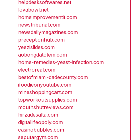
helpdesksoftwares.net
lovabowl.net
homeimprovementit.com
newstribunal.com
newsdailymagazines.com
preceptionhub.com
yeezislides.com
aobongdatotem.com
home-remedies-yeast-infection.com
electroreal.com
bestofmiami-dadecounty.com
ifoodieonyoutube.com
mineshoppingcart.com
topworkoutsupplies.com
mouthshutreviews.com
hirzadesalta.com
digitallifeopoly.com
casinobubbles.com
seputargym.com