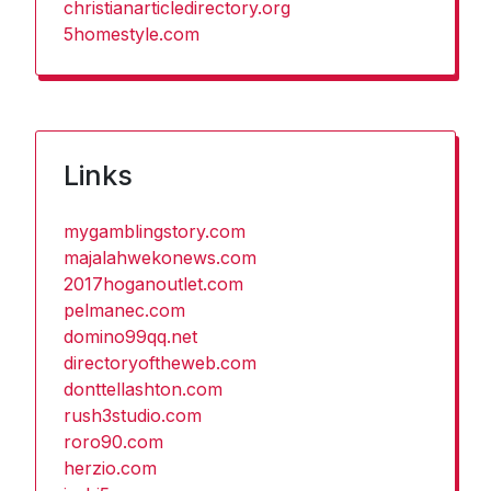
christianarticledirectory.org
5homestyle.com
Links
mygamblingstory.com
majalahwekonews.com
2017hoganoutlet.com
pelmanec.com
domino99qq.net
directoryoftheweb.com
donttellashton.com
rush3studio.com
roro90.com
herzio.com