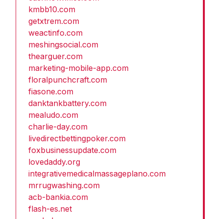
kmbb10.com
getxtrem.com
weactinfo.com
meshingsocial.com
thearguer.com
marketing-mobile-app.com
floralpunchcraft.com
fiasone.com
danktankbattery.com
mealudo.com
charlie-day.com
livedirectbettingpoker.com
foxbusinessupdate.com
lovedaddy.org
integrativemedicalmassageplano.com
mrrugwashing.com
acb-bankia.com
flash-es.net