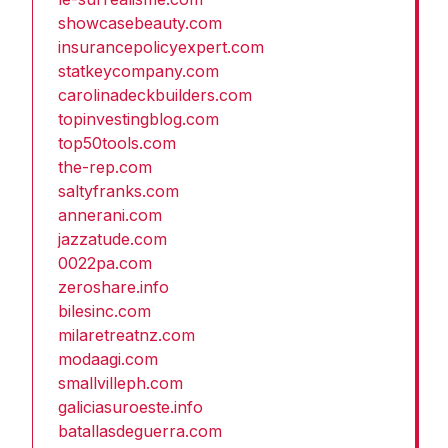
showcasebeauty.com
insurancepolicyexpert.com
statkeycompany.com
carolinadeckbuilders.com
topinvestingblog.com
top50tools.com
the-rep.com
saltyfranks.com
annerani.com
jazzatude.com
0022pa.com
zeroshare.info
bilesinc.com
milaretreatnz.com
modaagi.com
smallvilleph.com
galiciasuroeste.info
batallasdeguerra.com