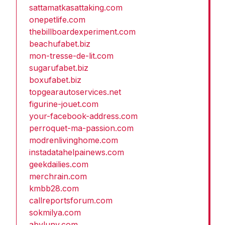
sattamatkasattaking.com
onepetlife.com
thebillboardexperiment.com
beachufabet.biz
mon-tresse-de-lit.com
sugarufabet.biz
boxufabet.biz
topgearautoservices.net
figurine-jouet.com
your-facebook-address.com
perroquet-ma-passion.com
modrenlivinghome.com
instadatahelpainews.com
geekdailies.com
merchrain.com
kmbb28.com
callreportsforum.com
sokmilya.com
abyluny.com