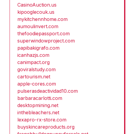
CasinoAuction.us
kipooglecouk.us
mykitchennhome.com
aumoulinvert.com
thefoodiepassport.com
superwindowproject.com
papibakigrafo.com
icanhazjs.com
canimpact.org
goviralstudy.com
cartourism.net
apple-cores.com
pulserasdeactividad10.com
barbaracarlotti.com
desktopmining.net
inthebleachers.net
lexapro-rx-store.com
buyskincareproducts.org