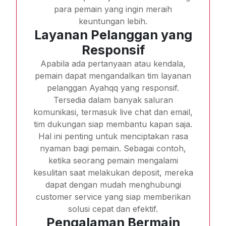
para pemain yang ingin meraih
keuntungan lebih.
Layanan Pelanggan yang
Responsif
Apabila ada pertanyaan atau kendala,
pemain dapat mengandalkan tim layanan
pelanggan Ayahqq yang responsif.
Tersedia dalam banyak saluran
komunikasi, termasuk live chat dan email,
tim dukungan siap membantu kapan saja.
Hal ini penting untuk menciptakan rasa
nyaman bagi pemain. Sebagai contoh,
ketika seorang pemain mengalami
kesulitan saat melakukan deposit, mereka
dapat dengan mudah menghubungi
customer service yang siap memberikan
solusi cepat dan efektif.
Pengalaman Bermain