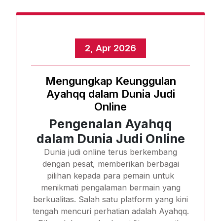
Ayahqq dalam Dunia Judi
Online
2, Apr 2026
Mengungkap Keunggulan
Ayahqq dalam Dunia Judi
Online
Pengenalan Ayahqq
dalam Dunia Judi Online
Dunia judi online terus berkembang
dengan pesat, memberikan berbagai
pilihan kepada para pemain untuk
menikmati pengalaman bermain yang
berkualitas. Salah satu platform yang kini
tengah mencuri perhatian adalah Ayahqq.