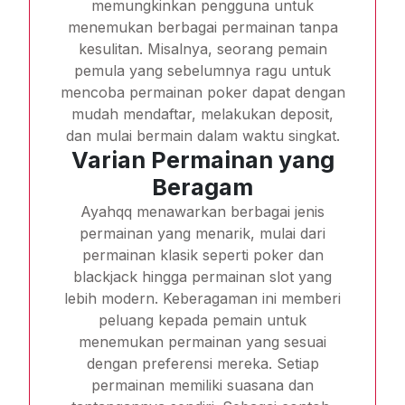
memungkinkan pengguna untuk
menemukan berbagai permainan tanpa
kesulitan. Misalnya, seorang pemain
pemula yang sebelumnya ragu untuk
mencoba permainan poker dapat dengan
mudah mendaftar, melakukan deposit,
dan mulai bermain dalam waktu singkat.
Varian Permainan yang
Beragam
Ayahqq menawarkan berbagai jenis
permainan yang menarik, mulai dari
permainan klasik seperti poker dan
blackjack hingga permainan slot yang
lebih modern. Keberagaman ini memberi
peluang kepada pemain untuk
menemukan permainan yang sesuai
dengan preferensi mereka. Setiap
permainan memiliki suasana dan