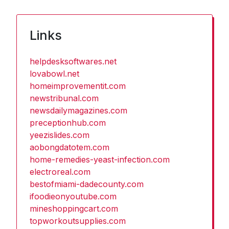
Links
helpdesksoftwares.net
lovabowl.net
homeimprovementit.com
newstribunal.com
newsdailymagazines.com
preceptionhub.com
yeezislides.com
aobongdatotem.com
home-remedies-yeast-infection.com
electroreal.com
bestofmiami-dadecounty.com
ifoodieonyoutube.com
mineshoppingcart.com
topworkoutsupplies.com