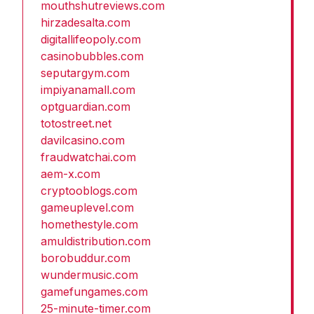
mouthshutreviews.com
hirzadesalta.com
digitallifeopoly.com
casinobubbles.com
seputargym.com
impiyanamall.com
optguardian.com
totostreet.net
davilcasino.com
fraudwatchai.com
aem-x.com
cryptooblogs.com
gameuplevel.com
homethestyle.com
amuldistribution.com
borobuddur.com
wundermusic.com
gamefungames.com
25-minute-timer.com