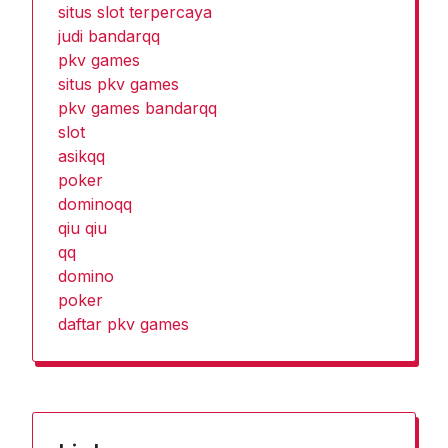
situs slot terpercaya
judi bandarqq
pkv games
situs pkv games
pkv games bandarqq
slot
asikqq
poker
dominoqq
qiu qiu
qq
domino
poker
daftar pkv games