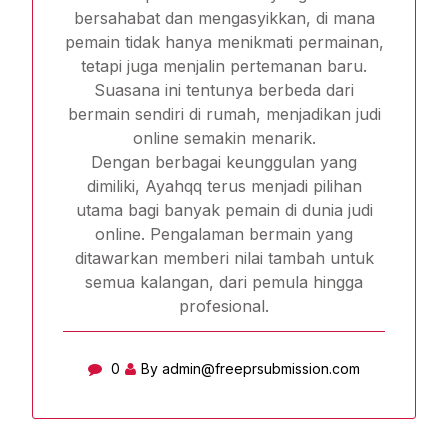
bersahabat dan mengasyikkan, di mana
pemain tidak hanya menikmati permainan,
tetapi juga menjalin pertemanan baru.
Suasana ini tentunya berbeda dari
bermain sendiri di rumah, menjadikan judi
online semakin menarik.
Dengan berbagai keunggulan yang
dimiliki, Ayahqq terus menjadi pilihan
utama bagi banyak pemain di dunia judi
online. Pengalaman bermain yang
ditawarkan memberi nilai tambah untuk
semua kalangan, dari pemula hingga
profesional.
0
By
admin@freeprsubmission.com