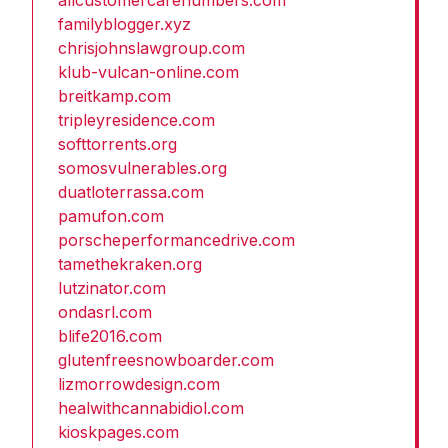
allcustomercarenumbers.com
familyblogger.xyz
chrisjohnslawgroup.com
klub-vulcan-online.com
breitkamp.com
tripleyresidence.com
softtorrents.org
somosvulnerables.org
duatloterrassa.com
pamufon.com
porscheperformancedrive.com
tamethekraken.org
lutzinator.com
ondasrl.com
blife2016.com
glutenfreesnowboarder.com
lizmorrowdesign.com
healwithcannabidiol.com
kioskpages.com