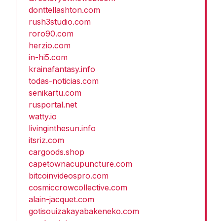
donttellashton.com
rush3studio.com
roro90.com
herzio.com
in-hi5.com
krainafantasy.info
todas-noticias.com
senikartu.com
rusportal.net
watty.io
livinginthesun.info
itsriz.com
cargoods.shop
capetownacupuncture.com
bitcoinvideospro.com
cosmiccrowcollective.com
alain-jacquet.com
gotisouizakayabakeneko.com