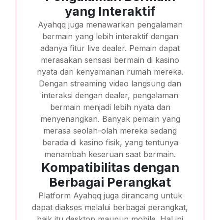
yang Interaktif
Ayahqq juga menawarkan pengalaman
bermain yang lebih interaktif dengan
adanya fitur live dealer. Pemain dapat
merasakan sensasi bermain di kasino
nyata dari kenyamanan rumah mereka.
Dengan streaming video langsung dan
interaksi dengan dealer, pengalaman
bermain menjadi lebih nyata dan
menyenangkan. Banyak pemain yang
merasa seolah-olah mereka sedang
berada di kasino fisik, yang tentunya
menambah keseruan saat bermain.
Kompatibilitas dengan
Berbagai Perangkat
Platform Ayahqq juga dirancang untuk
dapat diakses melalui berbagai perangkat,
baik itu desktop maupun mobile. Hal ini