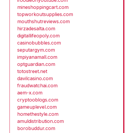
ifoodieonyoutube.com
mineshoppingcart.com
topworkoutsupplies.com
mouthshutreviews.com
hirzadesalta.com
digitallifeopoly.com
casinobubbles.com
seputargym.com
impiyanamall.com
optguardian.com
totostreet.net
davilcasino.com
fraudwatchai.com
aem-x.com
cryptooblogs.com
gameuplevel.com
homethestyle.com
amuldistribution.com
borobuddur.com