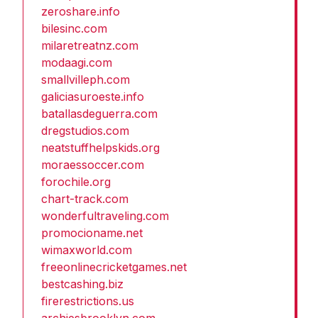
zeroshare.info
bilesinc.com
milaretreatnz.com
modaagi.com
smallvilleph.com
galiciasuroeste.info
batallasdeguerra.com
dregstudios.com
neatstuffhelpskids.org
moraessoccer.com
forochile.org
chart-track.com
wonderfultraveling.com
promocioname.net
wimaxworld.com
freeonlinecricketgames.net
bestcashing.biz
firerestrictions.us