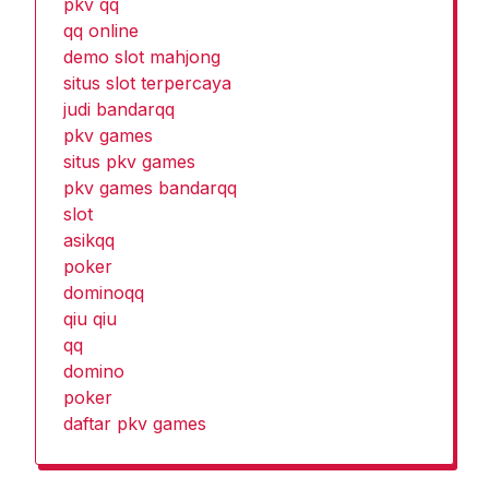
pkv qq
qq online
demo slot mahjong
situs slot terpercaya
judi bandarqq
pkv games
situs pkv games
pkv games bandarqq
slot
asikqq
poker
dominoqq
qiu qiu
qq
domino
poker
daftar pkv games