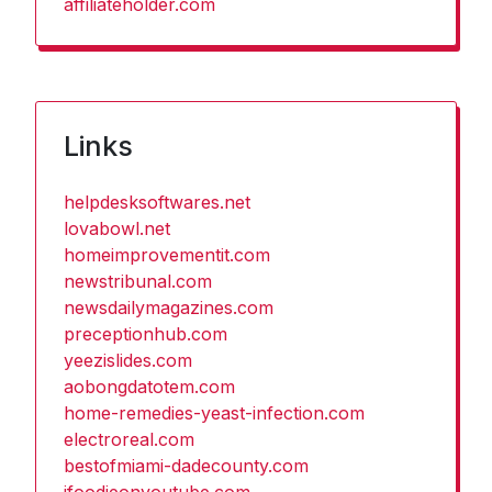
affiliateholder.com
Links
helpdesksoftwares.net
lovabowl.net
homeimprovementit.com
newstribunal.com
newsdailymagazines.com
preceptionhub.com
yeezislides.com
aobongdatotem.com
home-remedies-yeast-infection.com
electroreal.com
bestofmiami-dadecounty.com