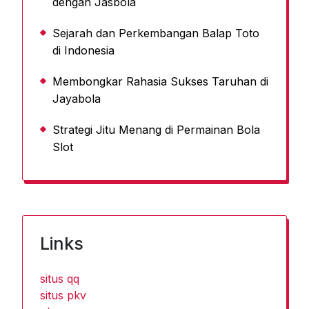
dengan Jasbola
Sejarah dan Perkembangan Balap Toto
di Indonesia
Membongkar Rahasia Sukses Taruhan di
Jayabola
Strategi Jitu Menang di Permainan Bola
Slot
Links
situs qq
situs pkv