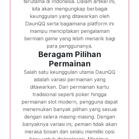
terutama di Indonesia. Dalam artikel ini,
kita akan mengungkap berbagai
keunggulan yang ditawarkan oleh
DaunQQ serta bagaimana platform ini
mampu menciptakan pengalaman
bermain game yang lebih menarik bagi
para penggunanya.
Beragam Pilihan
Permainan
Salah satu keunggulan utama DaunQQ
adalah variasi permainan yang
ditawarkan. Dari permainan kartu
tradisional seperti poker hingga
permainan slot modern, pengguna dapat
menemukan banyak pilihan yang sesuai
dengan selera masing-masing. Dengan
banyaknya variasi ini, pemain tidak akan
merasa bosan dan selalu memiliki opsi