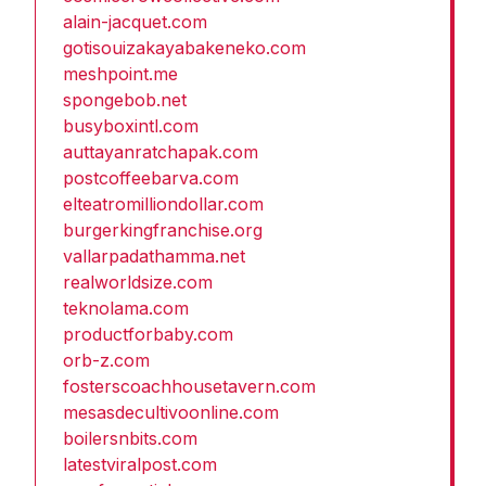
alain-jacquet.com
gotisouizakayabakeneko.com
meshpoint.me
spongebob.net
busyboxintl.com
auttayanratchapak.com
postcoffeebarva.com
elteatromilliondollar.com
burgerkingfranchise.org
vallarpadathamma.net
realworldsize.com
teknolama.com
productforbaby.com
orb-z.com
fosterscoachhousetavern.com
mesasdecultivoonline.com
boilersnbits.com
latestviralpost.com