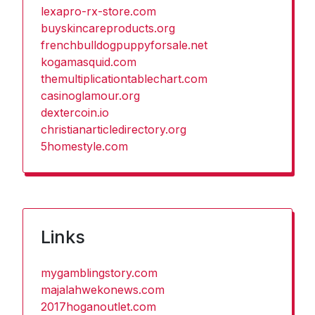
lexapro-rx-store.com
buyskincareproducts.org
frenchbulldogpuppyforsale.net
kogamasquid.com
themultiplicationtablechart.com
casinoglamour.org
dextercoin.io
christianarticledirectory.org
5homestyle.com
Links
mygamblingstory.com
majalahwekonews.com
2017hoganoutlet.com