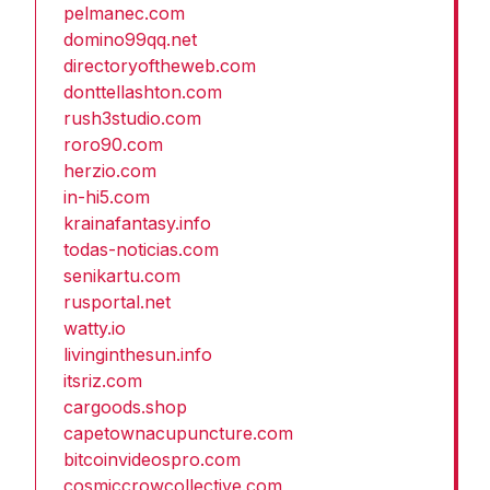
pelmanec.com
domino99qq.net
directoryoftheweb.com
donttellashton.com
rush3studio.com
roro90.com
herzio.com
in-hi5.com
krainafantasy.info
todas-noticias.com
senikartu.com
rusportal.net
watty.io
livinginthesun.info
itsriz.com
cargoods.shop
capetownacupuncture.com
bitcoinvideospro.com
cosmiccrowcollective.com