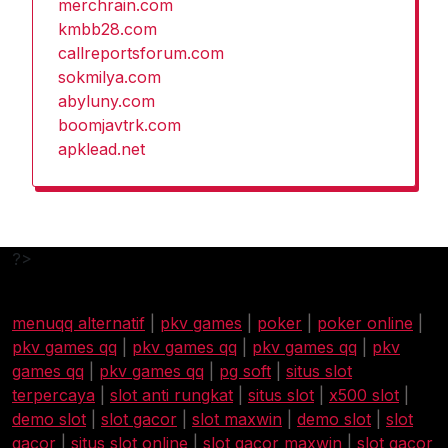
merchrain.com
kmbb28.com
callreportsforum.com
sokmilya.com
abyluny.com
boomjavtrk.com
apklead.net
?>
menuqq alternatif
|
pkv games
|
poker
|
poker online
|
pkv games qq
|
pkv games qq
|
pkv games qq
|
pkv
games qq
|
pkv games qq
|
pg soft
|
situs slot
terpercaya
|
slot anti rungkat
|
situs slot
|
x500 slot
|
demo slot
|
slot gacor
|
slot maxwin
|
demo slot
|
slot
gacor
|
situs slot online
|
slot gacor maxwin
|
slot gacor