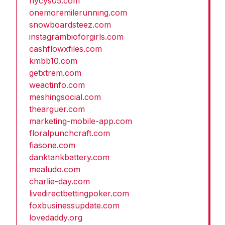
hycys05.com
onemoremilerunning.com
snowboardsteez.com
instagrambioforgirls.com
cashflowxfiles.com
kmbb10.com
getxtrem.com
weactinfo.com
meshingsocial.com
thearguer.com
marketing-mobile-app.com
floralpunchcraft.com
fiasone.com
danktankbattery.com
mealudo.com
charlie-day.com
livedirectbettingpoker.com
foxbusinessupdate.com
lovedaddy.org