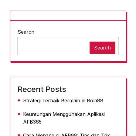
Search
Search
Recent Posts
Strategi Terbaik Bermain di Bola88
Keuntungan Menggunakan Aplikasi
AFB365
Cara Menang di AFB88: Tips dan Trik