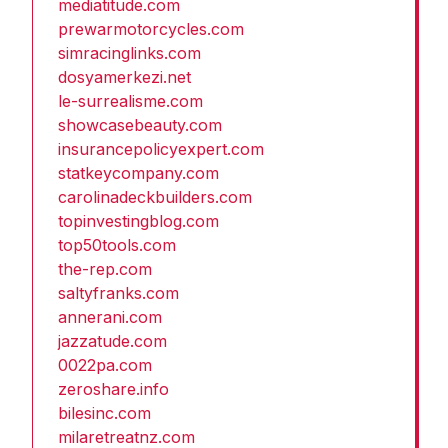
mediatitude.com
prewarmotorcycles.com
simracinglinks.com
dosyamerkezi.net
le-surrealisme.com
showcasebeauty.com
insurancepolicyexpert.com
statkeycompany.com
carolinadeckbuilders.com
topinvestingblog.com
top50tools.com
the-rep.com
saltyfranks.com
annerani.com
jazzatude.com
0022pa.com
zeroshare.info
bilesinc.com
milaretreatnz.com