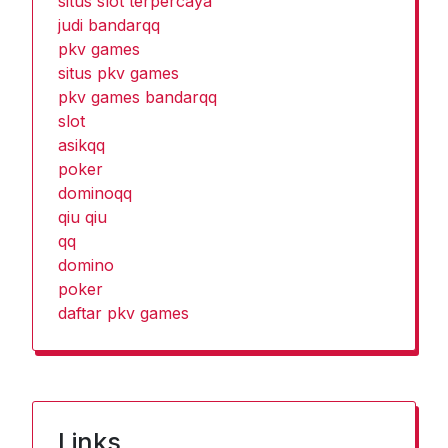
situs slot terpercaya
judi bandarqq
pkv games
situs pkv games
pkv games bandarqq
slot
asikqq
poker
dominoqq
qiu qiu
qq
domino
poker
daftar pkv games
Links