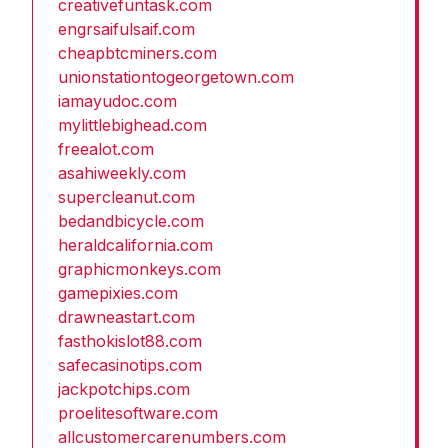
creativefuntask.com
engrsaifulsaif.com
cheapbtcminers.com
unionstationtogeorgetown.com
iamayudoc.com
mylittlebighead.com
freealot.com
asahiweekly.com
supercleanut.com
bedandbicycle.com
heraldcalifornia.com
graphicmonkeys.com
gamepixies.com
drawneastart.com
fasthokislot88.com
safecasinotips.com
jackpotchips.com
proelitesoftware.com
allcustomercarenumbers.com