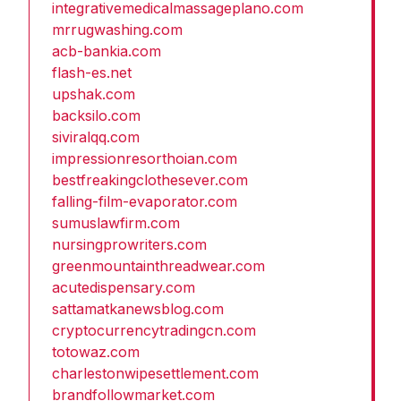
integrativemedicalmassageplano.com
mrrugwashing.com
acb-bankia.com
flash-es.net
upshak.com
backsilo.com
siviralqq.com
impressionresorthoian.com
bestfreakingclothesever.com
falling-film-evaporator.com
sumuslawfirm.com
nursingprowriters.com
greenmountainthreadwear.com
acutedispensary.com
sattamatkanewsblog.com
cryptocurrencytradingcn.com
totowaz.com
charlestonwipesettlement.com
brandfollowmarket.com