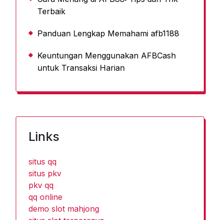
Terbaik
Panduan Lengkap Memahami afb1188
Keuntungan Menggunakan AFBCash
untuk Transaksi Harian
Links
situs qq
situs pkv
pkv qq
qq online
demo slot mahjong