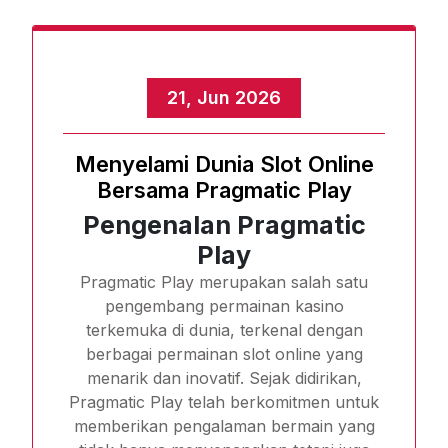
Bersama Pragmatic Play
21, Jun 2026
Menyelami Dunia Slot Online
Bersama Pragmatic Play
Pengenalan Pragmatic
Play
Pragmatic Play merupakan salah satu
pengembang permainan kasino
terkemuka di dunia, terkenal dengan
berbagai permainan slot online yang
menarik dan inovatif. Sejak didirikan,
Pragmatic Play telah berkomitmen untuk
memberikan pengalaman bermain yang