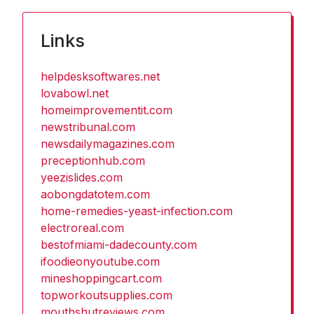
Links
helpdesksoftwares.net
lovabowl.net
homeimprovementit.com
newstribunal.com
newsdailymagazines.com
preceptionhub.com
yeezislides.com
aobongdatotem.com
home-remedies-yeast-infection.com
electroreal.com
bestofmiami-dadecounty.com
ifoodieonyoutube.com
mineshoppingcart.com
topworkoutsupplies.com
mouthshutreviews.com