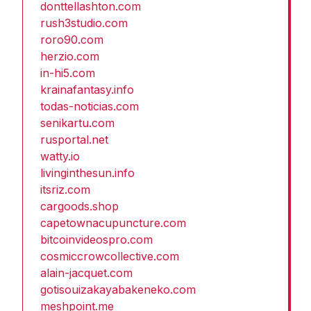
donttellashton.com
rush3studio.com
roro90.com
herzio.com
in-hi5.com
krainafantasy.info
todas-noticias.com
senikartu.com
rusportal.net
watty.io
livinginthesun.info
itsriz.com
cargoods.shop
capetownacupuncture.com
bitcoinvideospro.com
cosmiccrowcollective.com
alain-jacquet.com
gotisouizakayabakeneko.com
meshpoint.me