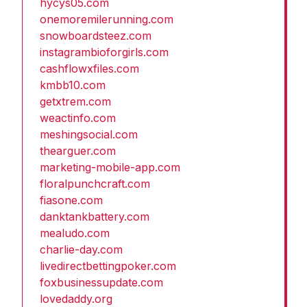
hycys05.com
onemoremilerunning.com
snowboardsteez.com
instagrambioforgirls.com
cashflowxfiles.com
kmbb10.com
getxtrem.com
weactinfo.com
meshingsocial.com
thearguer.com
marketing-mobile-app.com
floralpunchcraft.com
fiasone.com
danktankbattery.com
mealudo.com
charlie-day.com
livedirectbettingpoker.com
foxbusinessupdate.com
lovedaddy.org