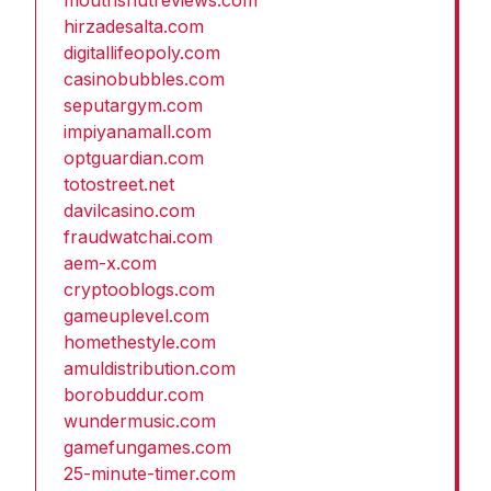
mouthshutreviews.com
hirzadesalta.com
digitallifeopoly.com
casinobubbles.com
seputargym.com
impiyanamall.com
optguardian.com
totostreet.net
davilcasino.com
fraudwatchai.com
aem-x.com
cryptooblogs.com
gameuplevel.com
homethestyle.com
amuldistribution.com
borobuddur.com
wundermusic.com
gamefungames.com
25-minute-timer.com