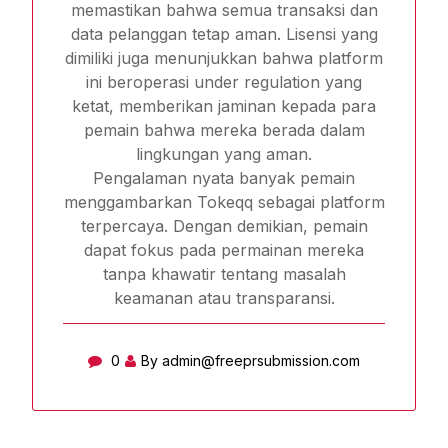
memastikan bahwa semua transaksi dan
data pelanggan tetap aman. Lisensi yang
dimiliki juga menunjukkan bahwa platform
ini beroperasi under regulation yang
ketat, memberikan jaminan kepada para
pemain bahwa mereka berada dalam
lingkungan yang aman.
Pengalaman nyata banyak pemain
menggambarkan Tokeqq sebagai platform
terpercaya. Dengan demikian, pemain
dapat fokus pada permainan mereka
tanpa khawatir tentang masalah
keamanan atau transparansi.
0
By
admin@freeprsubmission.com