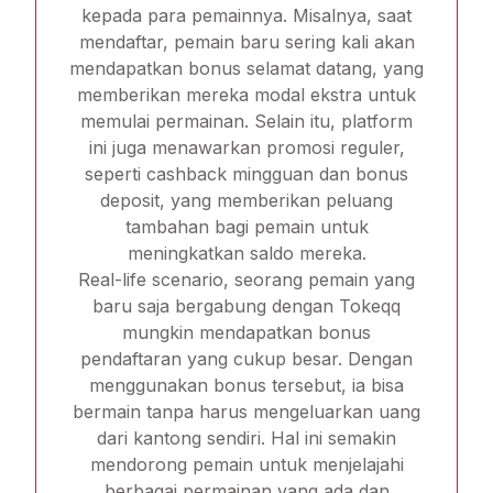
kepada para pemainnya. Misalnya, saat
mendaftar, pemain baru sering kali akan
mendapatkan bonus selamat datang, yang
memberikan mereka modal ekstra untuk
memulai permainan. Selain itu, platform
ini juga menawarkan promosi reguler,
seperti cashback mingguan dan bonus
deposit, yang memberikan peluang
tambahan bagi pemain untuk
meningkatkan saldo mereka.
Real-life scenario, seorang pemain yang
baru saja bergabung dengan Tokeqq
mungkin mendapatkan bonus
pendaftaran yang cukup besar. Dengan
menggunakan bonus tersebut, ia bisa
bermain tanpa harus mengeluarkan uang
dari kantong sendiri. Hal ini semakin
mendorong pemain untuk menjelajahi
berbagai permainan yang ada dan