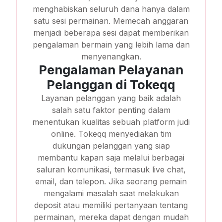
menghabiskan seluruh dana hanya dalam
satu sesi permainan. Memecah anggaran
menjadi beberapa sesi dapat memberikan
pengalaman bermain yang lebih lama dan
menyenangkan.
Pengalaman Pelayanan
Pelanggan di Tokeqq
Layanan pelanggan yang baik adalah
salah satu faktor penting dalam
menentukan kualitas sebuah platform judi
online. Tokeqq menyediakan tim
dukungan pelanggan yang siap
membantu kapan saja melalui berbagai
saluran komunikasi, termasuk live chat,
email, dan telepon. Jika seorang pemain
mengalami masalah saat melakukan
deposit atau memiliki pertanyaan tentang
permainan, mereka dapat dengan mudah