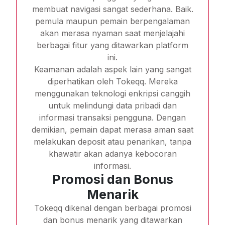
membuat navigasi sangat sederhana. Baik.
pemula maupun pemain berpengalaman
akan merasa nyaman saat menjelajahi
berbagai fitur yang ditawarkan platform
ini.
Keamanan adalah aspek lain yang sangat
diperhatikan oleh Tokeqq. Mereka
menggunakan teknologi enkripsi canggih
untuk melindungi data pribadi dan
informasi transaksi pengguna. Dengan
demikian, pemain dapat merasa aman saat
melakukan deposit atau penarikan, tanpa
khawatir akan adanya kebocoran
informasi.
Promosi dan Bonus
Menarik
Tokeqq dikenal dengan berbagai promosi
dan bonus menarik yang ditawarkan