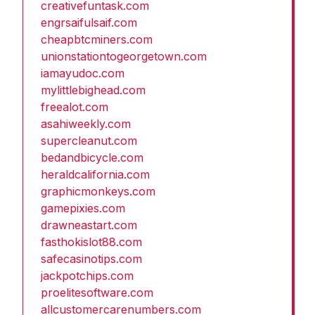
creativefuntask.com
engrsaifulsaif.com
cheapbtcminers.com
unionstationtogeorgetown.com
iamayudoc.com
mylittlebighead.com
freealot.com
asahiweekly.com
supercleanut.com
bedandbicycle.com
heraldcalifornia.com
graphicmonkeys.com
gamepixies.com
drawneastart.com
fasthokislot88.com
safecasinotips.com
jackpotchips.com
proelitesoftware.com
allcustomercarenumbers.com