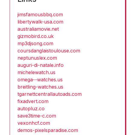
jimsfamousbbq.com
libertywalk-usa.com
australiamovie.net
gizmobird.co.uk
mp3djsong.com
coursdanglaistoulouse.com
neptunuslex.com
auguri-di-natale.info
michelewatch.us
omega--watches.us
breitling-watches.us
tgarnettcentrallautoads.com
fixadvert.com
autopluz.co
save3time-c.com
vexonhcf.com
demos-pixelsparadise.com