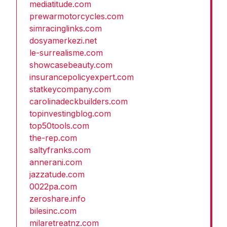
mediatitude.com
prewarmotorcycles.com
simracinglinks.com
dosyamerkezi.net
le-surrealisme.com
showcasebeauty.com
insurancepolicyexpert.com
statkeycompany.com
carolinadeckbuilders.com
topinvestingblog.com
top50tools.com
the-rep.com
saltyfranks.com
annerani.com
jazzatude.com
0022pa.com
zeroshare.info
bilesinc.com
milaretreatnz.com