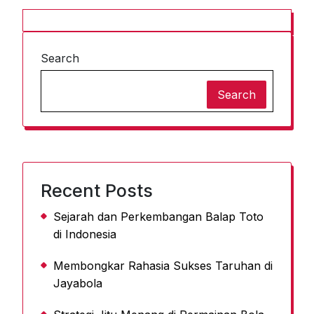
Search
Search
Recent Posts
Sejarah dan Perkembangan Balap Toto
di Indonesia
Membongkar Rahasia Sukses Taruhan di
Jayabola