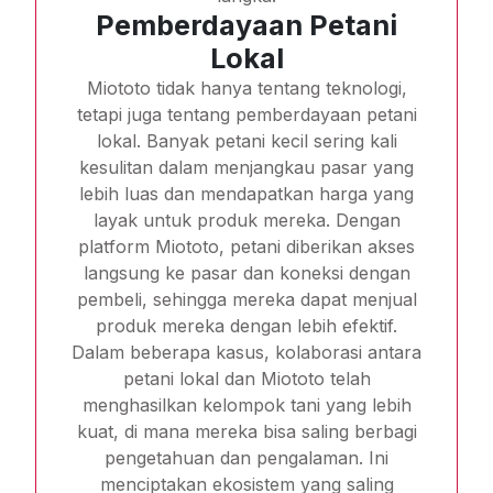
Pemberdayaan Petani
Lokal
Miototo tidak hanya tentang teknologi,
tetapi juga tentang pemberdayaan petani
lokal. Banyak petani kecil sering kali
kesulitan dalam menjangkau pasar yang
lebih luas dan mendapatkan harga yang
layak untuk produk mereka. Dengan
platform Miototo, petani diberikan akses
langsung ke pasar dan koneksi dengan
pembeli, sehingga mereka dapat menjual
produk mereka dengan lebih efektif.
Dalam beberapa kasus, kolaborasi antara
petani lokal dan Miototo telah
menghasilkan kelompok tani yang lebih
kuat, di mana mereka bisa saling berbagi
pengetahuan dan pengalaman. Ini
menciptakan ekosistem yang saling