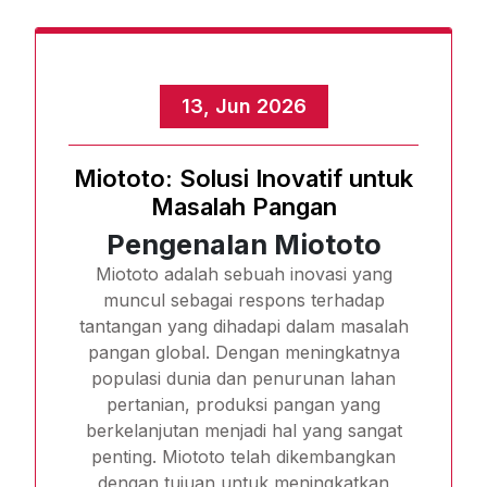
Masalah Pangan
13, Jun 2026
Miototo: Solusi Inovatif untuk
Masalah Pangan
Pengenalan Miototo
Miototo adalah sebuah inovasi yang
muncul sebagai respons terhadap
tantangan yang dihadapi dalam masalah
pangan global. Dengan meningkatnya
populasi dunia dan penurunan lahan
pertanian, produksi pangan yang
berkelanjutan menjadi hal yang sangat
penting. Miototo telah dikembangkan
dengan tujuan untuk meningkatkan