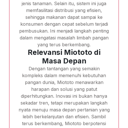
jenis tanaman. Selain itu, sistem ini juga
memfasilitasi distribusi yang efisien,
sehingga makanan dapat sampai ke
konsumen dengan cepat sebelum terjadi
pembusukan. Ini menjadi langkah penting
dalam mengatasi masalah limbah pangan
yang terus berkembang.
Relevansi Miototo di
Masa Depan
Dengan tantangan yang semakin
kompleks dalam memenuhi kebutuhan
pangan dunia, Miototo menawarkan
harapan dan solusi yang patut
diperhitungkan. Inovasi ini bukan hanya
sekadar tren, tetapi merupakan langkah
nyata menuju masa depan pertanian yang
lebih berkelanjutan dan efisien. Sambil
terus berkembang, Miototo berpotensi