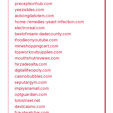
preceptionhub.com
yeezislides.com
aobongdatotem.com
home-remedies-yeast-infection.com
electroreal.com
bestofmiami-dadecounty.com
ifoodieonyoutube.com
mineshoppingcart.com
topworkoutsupplies.com
mouthshutreviews.com
hirzadesalta.com
digitallifeopoly.com
casinobubbles.com
seputargym.com
impiyanamall.com
optguardian.com
totostreet.net
davilcasino.com
fraudwatchai.com