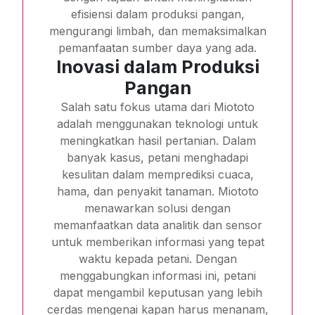
efisiensi dalam produksi pangan,
mengurangi limbah, dan memaksimalkan
pemanfaatan sumber daya yang ada.
Inovasi dalam Produksi
Pangan
Salah satu fokus utama dari Miototo
adalah menggunakan teknologi untuk
meningkatkan hasil pertanian. Dalam
banyak kasus, petani menghadapi
kesulitan dalam memprediksi cuaca,
hama, dan penyakit tanaman. Miototo
menawarkan solusi dengan
memanfaatkan data analitik dan sensor
untuk memberikan informasi yang tepat
waktu kepada petani. Dengan
menggabungkan informasi ini, petani
dapat mengambil keputusan yang lebih
cerdas mengenai kapan harus menanam,