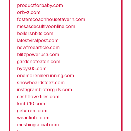
productforbaby.com
orb-z.com
fosterscoachhousetavern.com
mesasdecultivoonline.com
boilersnbits.com
latestviralpost.com
newfreearticle.com
blitzpowerusa.com
gardenofeaten.com
hycys05.com
onemoremilerunning.com
snowboardsteez.com
instagrambioforgirls.com
cashflowxfiles.com
kmbb10.com
getxtrem.com
weactinfo.com
meshingsocial.com