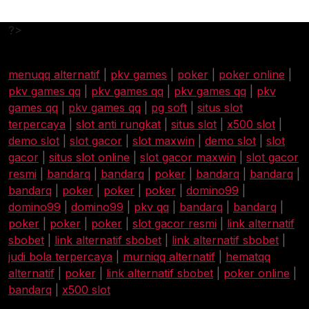
?>
menuqq alternatif
|
pkv games
|
poker
|
poker online
|
pkv games qq
|
pkv games qq
|
pkv games qq
|
pkv
games qq
|
pkv games qq
|
pg soft
|
situs slot
terpercaya
|
slot anti rungkat
|
situs slot
|
x500 slot
|
demo slot
|
slot gacor
|
slot maxwin
|
demo slot
|
slot
gacor
|
situs slot online
|
slot gacor maxwin
|
slot gacor
resmi
|
bandarq
|
bandarq
|
poker
|
bandarq
|
bandarq
|
bandarq
|
poker
|
poker
|
poker
|
domino99
|
domino99
|
domino99
|
pkv qq
|
bandarq
|
bandarq
|
poker
|
poker
|
poker
|
slot gacor resmi
|
link alternatif
sbobet
|
link alternatif sbobet
|
link alternatif sbobet
|
judi bola terpercaya
|
murniqq alternatif
|
hematqq
alternatif
|
poker
|
link alternatif sbobet
|
poker online
|
bandarq
|
x500 slot