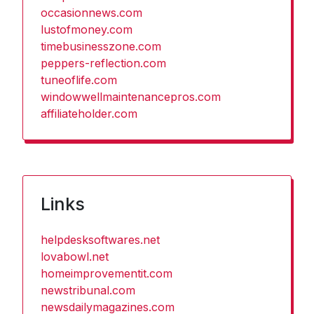
occasionnews.com
lustofmoney.com
timebusinesszone.com
peppers-reflection.com
tuneoflife.com
windowwellmaintenancepros.com
affiliateholder.com
Links
helpdesksoftwares.net
lovabowl.net
homeimprovementit.com
newstribunal.com
newsdailymagazines.com