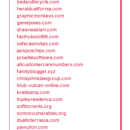
bedandbicycle.com
heraldcalifornia.com
graphicmonkeys.com
gamepixies.com
drawneastart.com
fasthokislot88.com
safecasinotips.com
jackpotchips.com
proelitesoftware.com
allcustomercarenumbers.com
familyblogger.xyz
chrisjohnslawgroup.com
klub-vulcan-online.com
breitkamp.com
tripleyresidence.com
softtorrents.org
somosvulnerables.org
duatloterrassa.com
pamufon.com