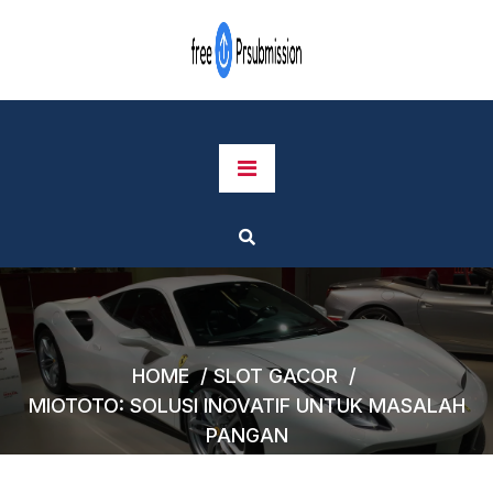
Skip
to
content
HOME
/
SLOT GACOR
/
MIOTOTO: SOLUSI INOVATIF UNTUK MASALAH
PANGAN
Miototo: Solusi Inovatif untuk