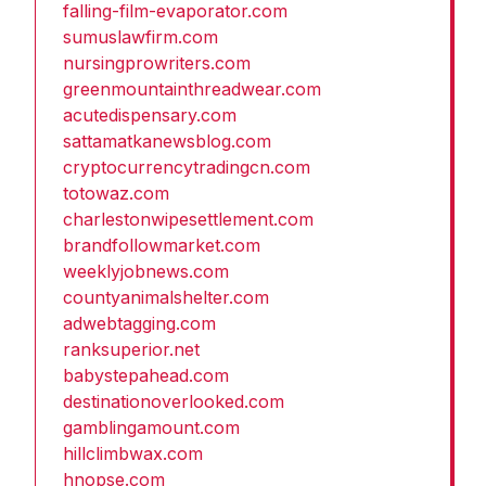
falling-film-evaporator.com
sumuslawfirm.com
nursingprowriters.com
greenmountainthreadwear.com
acutedispensary.com
sattamatkanewsblog.com
cryptocurrencytradingcn.com
totowaz.com
charlestonwipesettlement.com
brandfollowmarket.com
weeklyjobnews.com
countyanimalshelter.com
adwebtagging.com
ranksuperior.net
babystepahead.com
destinationoverlooked.com
gamblingamount.com
hillclimbwax.com
hnopse.com