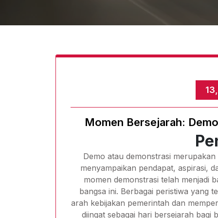
13
Momen Bersejarah: Demo H
Pe
Demo atau demonstrasi merupakan s
menyampaikan pendapat, aspirasi, d
momen demonstrasi telah menjadi bagi
bangsa ini. Berbagai peristiwa yang t
arah kebijakan pemerintah dan memperj
diingat sebagai hari bersejarah bagi 