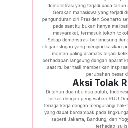
demonstrasi yang terjadi pada tahun 
Gerakan mahasiswa yang terjadi di
pengunduran diri Presiden Soeharto set
pada saat itu bukan hanya melibat
masyarakat, termasuk tokoh-tokoh 
Setiap demonstrasi berlangsung den
slogan-slogan yang mengindikasikan pe
momen paling dramatis terjadi ke
berhadapan langsung dengan aparat k
saat itu berhasil memberikan inspira
perubahan besar d
Aksi Tolak 
Di tahun dua ribu dua puluh, Indonesi
terkait dengan pengesahan RUU Omn
tenaga kerja dengan mengurangi hak-
yang dapat berdampak pada lingkungan
seperti Jakarta, Bandung, dan Yo
terhadap isu-is