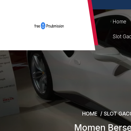
Skip
to
content
Home
Slot Ga
HOME
/
SLOT GAC
Momen Bersej