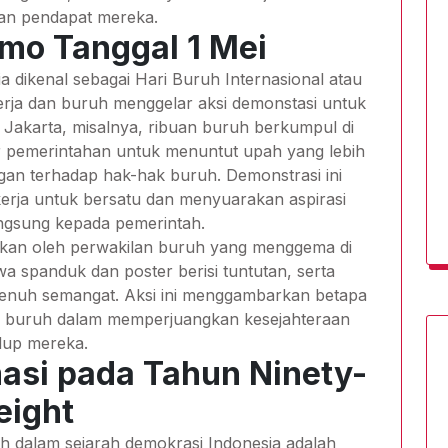
n pendapat mereka.
emo Tanggal 1 Mei
a dikenal sebagai Hari Buruh Internasional atau
erja dan buruh menggelar aksi demonstasi untuk
Jakarta, misalnya, ribuan buruh berkumpul di
r pemerintahan untuk menuntut upah yang lebih
ungan terhadap hak-hak buruh. Demonstrasi ini
erja untuk bersatu dan menyuarakan aspirasi
ngsung kepada pemerintah.
paikan oleh perwakilan buruh yang menggema di
 spanduk dan poster berisi tuntutan, serta
penuh semangat. Aksi ini menggambarkan betapa
aum buruh dalam memperjuangkan kesejahteraan
dup mereka.
asi pada Tahun Ninety-
eight
h dalam sejarah demokrasi Indonesia adalah