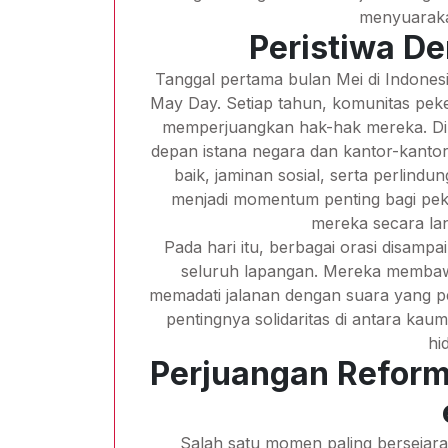
menyuaraka
Peristiwa D
Tanggal pertama bulan Mei di Indonesi
May Day. Setiap tahun, komunitas pek
memperjuangkan hak-hak mereka. Di 
depan istana negara dan kantor-kanto
baik, jaminan sosial, serta perlind
menjadi momentum penting bagi pek
mereka secara la
Pada hari itu, berbagai orasi disam
seluruh lapangan. Mereka membawa
memadati jalanan dengan suara yang 
pentingnya solidaritas di antara k
hi
Perjuangan Reform
Salah satu momen paling bersejara