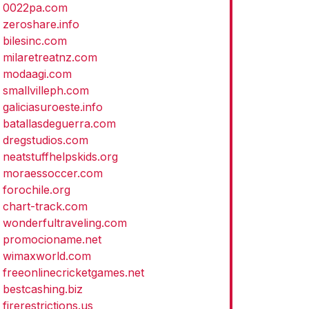
0022pa.com
zeroshare.info
bilesinc.com
milaretreatnz.com
modaagi.com
smallvilleph.com
galiciasuroeste.info
batallasdeguerra.com
dregstudios.com
neatstuffhelpskids.org
moraessoccer.com
forochile.org
chart-track.com
wonderfultraveling.com
promocioname.net
wimaxworld.com
freeonlinecricketgames.net
bestcashing.biz
firerestrictions.us