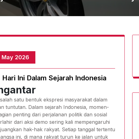
, May 2026
ari Ini Dalam Sejarah Indonesia
ngantar
alah satu bentuk ekspresi masyarakat dalam
an tuntutan. Dalam sejarah Indonesia, momen-
an penting dari perjalanan politik dan sosial
erlahir dari aksi demo sering kali mempengaruhi
uangkan hak-hak rakyat. Setiap tanggal tertentu
bangsa ini, di mana rakyat turun ke jalan untuk