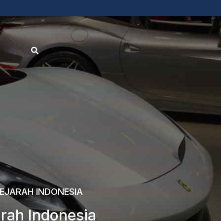
SEJARAH INDONESIA
rah Indonesia