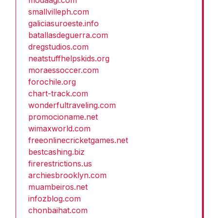
modaagi.com
smallvilleph.com
galiciasuroeste.info
batallasdeguerra.com
dregstudios.com
neatstuffhelpskids.org
moraessoccer.com
forochile.org
chart-track.com
wonderfultraveling.com
promocioname.net
wimaxworld.com
freeonlinecricketgames.net
bestcashing.biz
firerestrictions.us
archiesbrooklyn.com
muambeiros.net
infozblog.com
chonbaihat.com