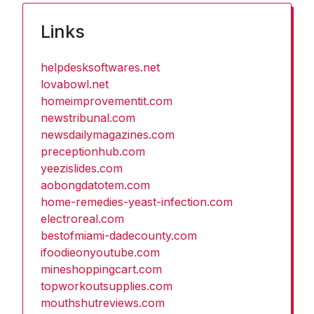
Links
helpdesksoftwares.net
lovabowl.net
homeimprovementit.com
newstribunal.com
newsdailymagazines.com
preceptionhub.com
yeezislides.com
aobongdatotem.com
home-remedies-yeast-infection.com
electroreal.com
bestofmiami-dadecounty.com
ifoodieonyoutube.com
mineshoppingcart.com
topworkoutsupplies.com
mouthshutreviews.com