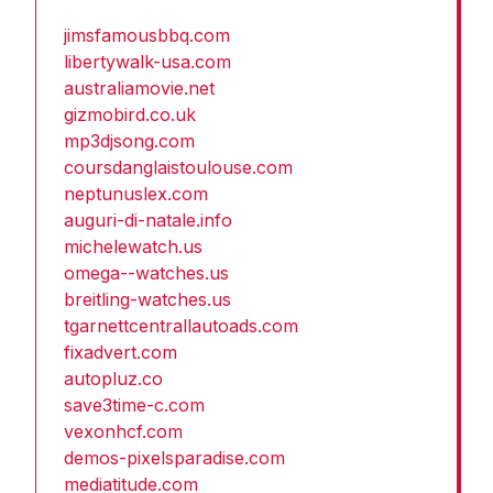
jimsfamousbbq.com
libertywalk-usa.com
australiamovie.net
gizmobird.co.uk
mp3djsong.com
coursdanglaistoulouse.com
neptunuslex.com
auguri-di-natale.info
michelewatch.us
omega--watches.us
breitling-watches.us
tgarnettcentrallautoads.com
fixadvert.com
autopluz.co
save3time-c.com
vexonhcf.com
demos-pixelsparadise.com
mediatitude.com