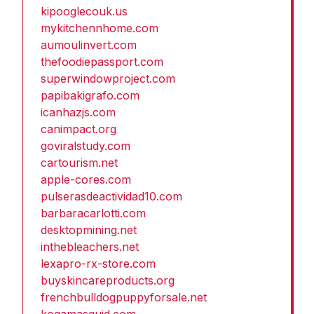
kipooglecouk.us
mykitchennhome.com
aumoulinvert.com
thefoodiepassport.com
superwindowproject.com
papibakigrafo.com
icanhazjs.com
canimpact.org
goviralstudy.com
cartourism.net
apple-cores.com
pulserasdeactividad10.com
barbaracarlotti.com
desktopmining.net
inthebleachers.net
lexapro-rx-store.com
buyskincareproducts.org
frenchbulldogpuppyforsale.net