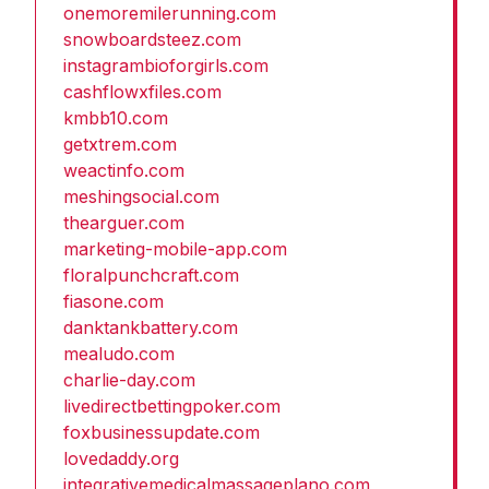
onemoremilerunning.com
snowboardsteez.com
instagrambioforgirls.com
cashflowxfiles.com
kmbb10.com
getxtrem.com
weactinfo.com
meshingsocial.com
thearguer.com
marketing-mobile-app.com
floralpunchcraft.com
fiasone.com
danktankbattery.com
mealudo.com
charlie-day.com
livedirectbettingpoker.com
foxbusinessupdate.com
lovedaddy.org
integrativemedicalmassageplano.com