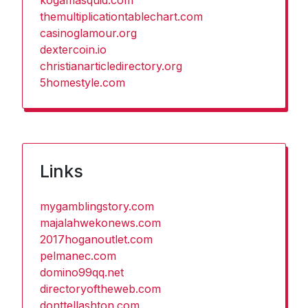
kogamasquid.com
themultiplicationtablechart.com
casinoglamour.org
dextercoin.io
christianarticledirectory.org
5homestyle.com
Links
mygamblingstory.com
majalahwekonews.com
2017hoganoutlet.com
pelmanec.com
domino99qq.net
directoryoftheweb.com
donttellashton.com