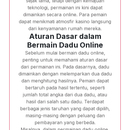
sejak lama, tetapi dengan kemajuan
teknologi, permainan ini kini dapat
dimainkan secara online. Para pemain
dapat menikmati atmosfir kasino langsung
dari kenyamanan rumah mereka.
Aturan Dasar dalam
Bermain Dadu Online
Sebelum mulai bermain dadu online,
penting untuk memahami aturan dasar
dari permainan ini. Pada dasarnya, dadu
dimainkan dengan melemparkan dua dadu
dan menghitung hasilnya. Pemain dapat
bertaruh pada hasil tertentu, seperti
jumlah total angka dari dua dadu, atau
hasil dari salah satu dadu. Terdapat
berbagai jenis taruhan yang dapat dipilih,
masing-masing dengan peluang dan
pembayaran yang berbeda.
Misalnya, dalam permainan dadu online,