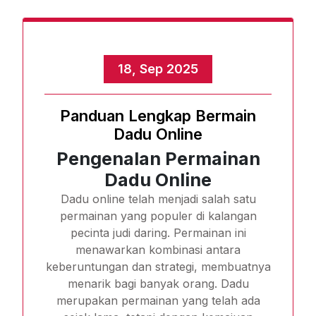
Dadu Online
18, Sep 2025
Panduan Lengkap Bermain
Dadu Online
Pengenalan Permainan
Dadu Online
Dadu online telah menjadi salah satu
permainan yang populer di kalangan
pecinta judi daring. Permainan ini
menawarkan kombinasi antara
keberuntungan dan strategi, membuatnya
menarik bagi banyak orang. Dadu
merupakan permainan yang telah ada