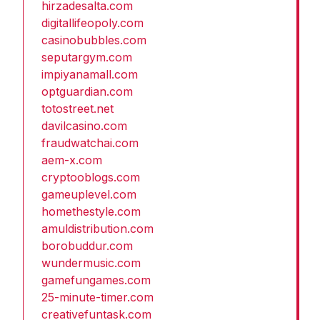
hirzadesalta.com
digitallifeopoly.com
casinobubbles.com
seputargym.com
impiyanamall.com
optguardian.com
totostreet.net
davilcasino.com
fraudwatchai.com
aem-x.com
cryptooblogs.com
gameuplevel.com
homethestyle.com
amuldistribution.com
borobuddur.com
wundermusic.com
gamefungames.com
25-minute-timer.com
creativefuntask.com