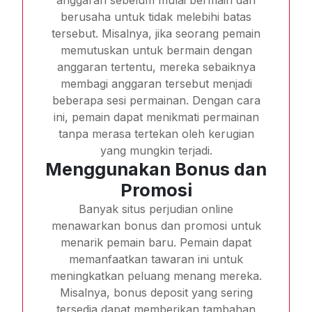
anggaran sebelum mulai bermain dan
berusaha untuk tidak melebihi batas
tersebut. Misalnya, jika seorang pemain
memutuskan untuk bermain dengan
anggaran tertentu, mereka sebaiknya
membagi anggaran tersebut menjadi
beberapa sesi permainan. Dengan cara
ini, pemain dapat menikmati permainan
tanpa merasa tertekan oleh kerugian
yang mungkin terjadi.
Menggunakan Bonus dan
Promosi
Banyak situs perjudian online
menawarkan bonus dan promosi untuk
menarik pemain baru. Pemain dapat
memanfaatkan tawaran ini untuk
meningkatkan peluang menang mereka.
Misalnya, bonus deposit yang sering
tersedia dapat memberikan tambahan