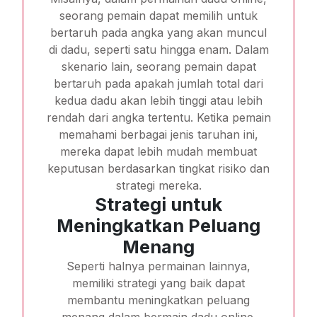
seorang pemain dapat memilih untuk
bertaruh pada angka yang akan muncul
di dadu, seperti satu hingga enam. Dalam
skenario lain, seorang pemain dapat
bertaruh pada apakah jumlah total dari
kedua dadu akan lebih tinggi atau lebih
rendah dari angka tertentu. Ketika pemain
memahami berbagai jenis taruhan ini,
mereka dapat lebih mudah membuat
keputusan berdasarkan tingkat risiko dan
strategi mereka.
Strategi untuk
Meningkatkan Peluang
Menang
Seperti halnya permainan lainnya,
memiliki strategi yang baik dapat
membantu meningkatkan peluang