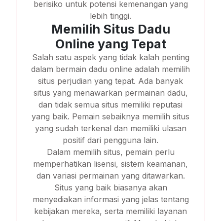
berisiko untuk potensi kemenangan yang
lebih tinggi.
Memilih Situs Dadu
Online yang Tepat
Salah satu aspek yang tidak kalah penting
dalam bermain dadu online adalah memilih
situs perjudian yang tepat. Ada banyak
situs yang menawarkan permainan dadu,
dan tidak semua situs memiliki reputasi
yang baik. Pemain sebaiknya memilih situs
yang sudah terkenal dan memiliki ulasan
positif dari pengguna lain.
Dalam memilih situs, pemain perlu
memperhatikan lisensi, sistem keamanan,
dan variasi permainan yang ditawarkan.
Situs yang baik biasanya akan
menyediakan informasi yang jelas tentang
kebijakan mereka, serta memiliki layanan