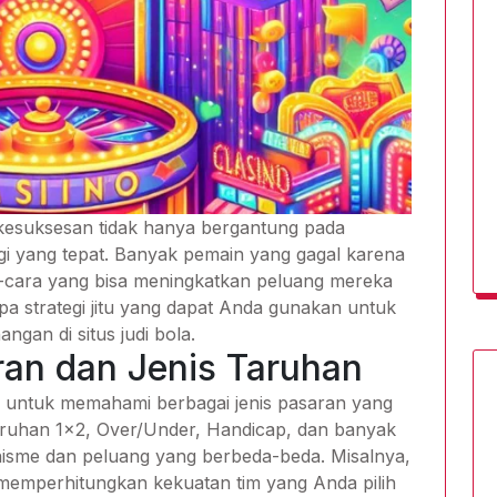
 kesuksesan tidak hanya bergantung pada
egi yang tepat. Banyak pemain yang gagal karena
cara yang bisa meningkatkan peluang mereka
a strategi jitu yang dapat Anda gunakan untuk
gan di situs judi bola.
n dan Jenis Taruhan
 untuk memahami berbagai jenis pasaran yang
 taruhan 1×2, Over/Under, Handicap, dan banyak
kanisme dan peluang yang berbeda-beda. Misalnya,
memperhitungkan kekuatan tim yang Anda pilih