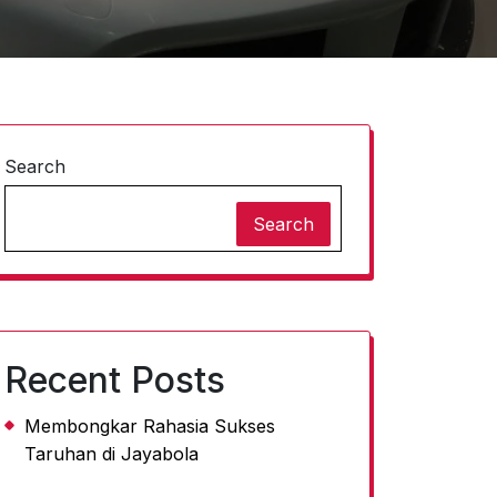
Search
Search
Recent Posts
Membongkar Rahasia Sukses
Taruhan di Jayabola