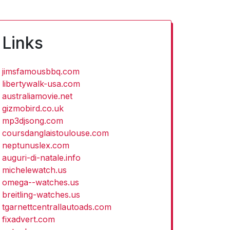
Links
jimsfamousbbq.com
libertywalk-usa.com
australiamovie.net
gizmobird.co.uk
mp3djsong.com
coursdanglaistoulouse.com
neptunuslex.com
auguri-di-natale.info
michelewatch.us
omega--watches.us
breitling-watches.us
tgarnettcentrallautoads.com
fixadvert.com