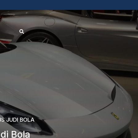
US JUDI BOLA
di Bola