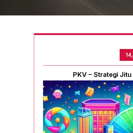
14
PKV – Strategi Jitu