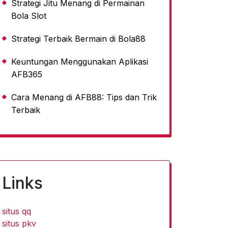
Strategi Jitu Menang di Permainan
Bola Slot
Strategi Terbaik Bermain di Bola88
Keuntungan Menggunakan Aplikasi
AFB365
Cara Menang di AFB88: Tips dan Trik
Terbaik
Links
situs qq
situs pkv