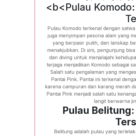
<b<Pulau Komodo: 
Te
Pulau Komodo terkenal dengan satwa lan
juga menyimpan pesona alam yang men
yang berpasir putih, dan lanskap 
menakjubkan. Di sini, pengunjung bisa 
dan diving untuk menjelajahi kehidu
terjaga menjadikan Komodo sebagai sal
Salah satu pengalaman yang menges
Pantai Pink. Pantai ini terkenal de
karena campuran dari karang merah da
Pantai Pink menjadi salah satu kenanga
langit berwarna ji
Pulau Belitung
Ter
Belitung adalah pulau yang terlet