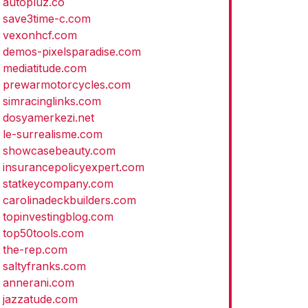
autopluz.co
save3time-c.com
vexonhcf.com
demos-pixelsparadise.com
mediatitude.com
prewarmotorcycles.com
simracinglinks.com
dosyamerkezi.net
le-surrealisme.com
showcasebeauty.com
insurancepolicyexpert.com
statkeycompany.com
carolinadeckbuilders.com
topinvestingblog.com
top50tools.com
the-rep.com
saltyfranks.com
annerani.com
jazzatude.com