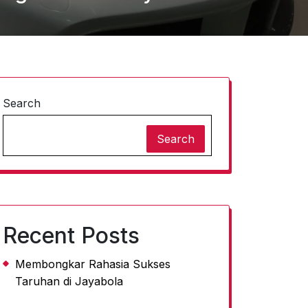
Search
Search
Recent Posts
Membongkar Rahasia Sukses
Taruhan di Jayabola