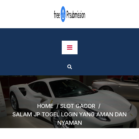
Skip
to
content
HOME
/
SLOT GACOR
/
SALAM JP TOGEL LOGIN YANG AMAN DAN
NYAMAN
salam jp togel login yang aman