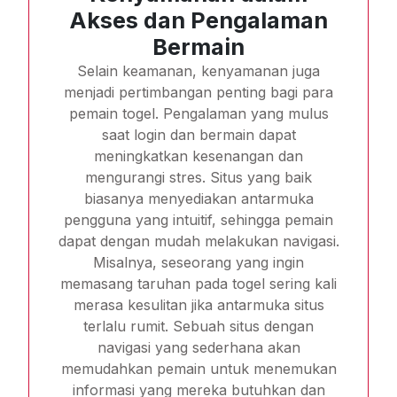
Akses dan Pengalaman
Bermain
Selain keamanan, kenyamanan juga
menjadi pertimbangan penting bagi para
pemain togel. Pengalaman yang mulus
saat login dan bermain dapat
meningkatkan kesenangan dan
mengurangi stres. Situs yang baik
biasanya menyediakan antarmuka
pengguna yang intuitif, sehingga pemain
dapat dengan mudah melakukan navigasi.
Misalnya, seseorang yang ingin
memasang taruhan pada togel sering kali
merasa kesulitan jika antarmuka situs
terlalu rumit. Sebuah situs dengan
navigasi yang sederhana akan
memudahkan pemain untuk menemukan
informasi yang mereka butuhkan dan