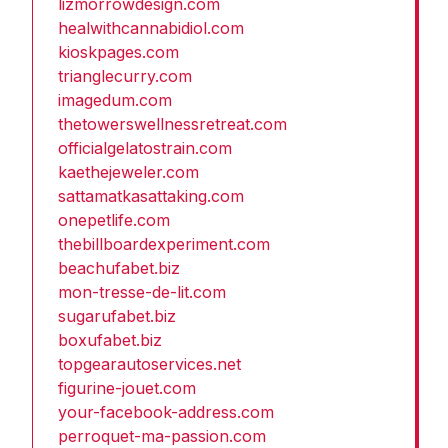
lizmorrowdesign.com
healwithcannabidiol.com
kioskpages.com
trianglecurry.com
imagedum.com
thetowerswellnessretreat.com
officialgelatostrain.com
kaethejeweler.com
sattamatkasattaking.com
onepetlife.com
thebillboardexperiment.com
beachufabet.biz
mon-tresse-de-lit.com
sugarufabet.biz
boxufabet.biz
topgearautoservices.net
figurine-jouet.com
your-facebook-address.com
perroquet-ma-passion.com