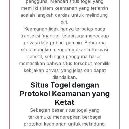
pengguna. Mencari situs togel yang
memiliki sistem keamanan yang terjamin
adalah langkah cerdas untuk melindungi
diri.
Keamanan tidak hanya terbatas pada
transaksi finansial, tetapi juga mencakup
privasi data pribadi pemain. Beberapa
situs mungkin mengumpulkan informasi
sensitif, sehingga pengguna harus
memastikan bahwa situs tersebut memiliki
kebijakan privasi yang jelas dan dapat
diandalkan.
Situs Togel dengan
Protokol Keamanan yang
Ketat
Sebagian besar situs togel yang
terkemuka menerapkan berbagai
protokol keamanan untuk melindungi