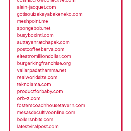
cosmiccrowcollective.com
alain-jacquet.com
gotisouizakayabakeneko.com
meshpoint.me
spongebob.net
busyboxintl.com
auttayanratchapak.com
postcoffeebarva.com
elteatromilliondollar.com
burgerkingfranchise.org
vallarpadathamma.net
realworldsize.com
teknolama.com
productforbaby.com
orb-z.com
fosterscoachhousetavern.com
mesasdecultivoonline.com
boilersnbits.com
latestviralpost.com