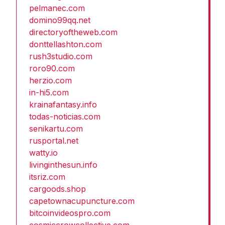
pelmanec.com
domino99qq.net
directoryoftheweb.com
donttellashton.com
rush3studio.com
roro90.com
herzio.com
in-hi5.com
krainafantasy.info
todas-noticias.com
senikartu.com
rusportal.net
watty.io
livinginthesun.info
itsriz.com
cargoods.shop
capetownacupuncture.com
bitcoinvideospro.com