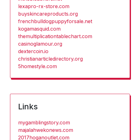
lexapro-rx-store.com
buyskincareproducts.org
frenchbulldogpuppyforsale.net
kogamasquid.com
themultiplicationtablechart.com
casinoglamour.org
dextercoin.io
christianarticledirectory.org
5homestyle.com
Links
mygamblingstory.com
majalahwekonews.com
2017hoganoutlet.com