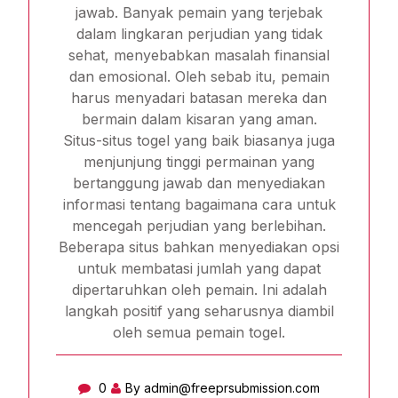
jawab. Banyak pemain yang terjebak
dalam lingkaran perjudian yang tidak
sehat, menyebabkan masalah finansial
dan emosional. Oleh sebab itu, pemain
harus menyadari batasan mereka dan
bermain dalam kisaran yang aman.
Situs-situs togel yang baik biasanya juga
menjunjung tinggi permainan yang
bertanggung jawab dan menyediakan
informasi tentang bagaimana cara untuk
mencegah perjudian yang berlebihan.
Beberapa situs bahkan menyediakan opsi
untuk membatasi jumlah yang dapat
dipertaruhkan oleh pemain. Ini adalah
langkah positif yang seharusnya diambil
oleh semua pemain togel.
0
By
admin@freeprsubmission.com