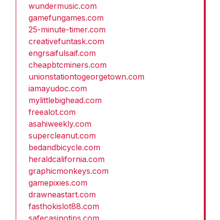
wundermusic.com
gamefungames.com
25-minute-timer.com
creativefuntask.com
engrsaifulsaif.com
cheapbtcminers.com
unionstationtogeorgetown.com
iamayudoc.com
mylittlebighead.com
freealot.com
asahiweekly.com
supercleanut.com
bedandbicycle.com
heraldcalifornia.com
graphicmonkeys.com
gamepixies.com
drawneastart.com
fasthokislot88.com
safecasinotips.com