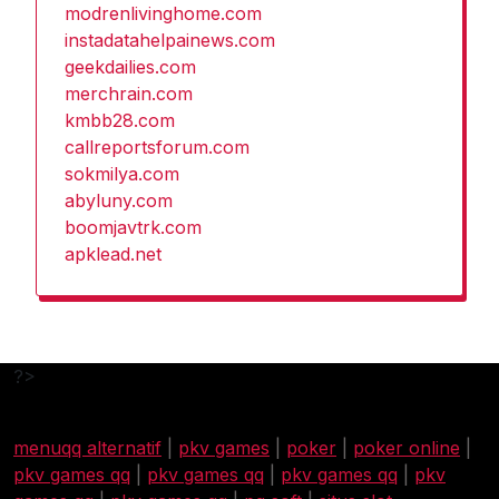
modrenlivinghome.com
instadatahelpainews.com
geekdailies.com
merchrain.com
kmbb28.com
callreportsforum.com
sokmilya.com
abyluny.com
boomjavtrk.com
apklead.net
?>
menuqq alternatif
|
pkv games
|
poker
|
poker online
|
pkv games qq
|
pkv games qq
|
pkv games qq
|
pkv