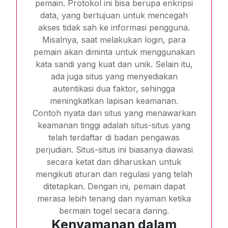
pemain. Protokol ini bisa berupa enkripsi
data, yang bertujuan untuk mencegah
akses tidak sah ke informasi pengguna.
Misalnya, saat melakukan login, para
pemain akan diminta untuk menggunakan
kata sandi yang kuat dan unik. Selain itu,
ada juga situs yang menyediakan
autentikasi dua faktor, sehingga
meningkatkan lapisan keamanan.
Contoh nyata dari situs yang menawarkan
keamanan tinggi adalah situs-situs yang
telah terdaftar di badan pengawas
perjudian. Situs-situs ini biasanya diawasi
secara ketat dan diharuskan untuk
mengikuti aturan dan regulasi yang telah
ditetapkan. Dengan ini, pemain dapat
merasa lebih tenang dan nyaman ketika
bermain togel secara daring.
Kenyamanan dalam