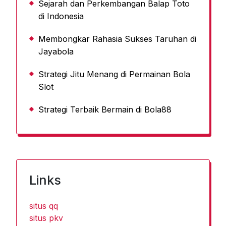
Sejarah dan Perkembangan Balap Toto
di Indonesia
Membongkar Rahasia Sukses Taruhan di
Jayabola
Strategi Jitu Menang di Permainan Bola
Slot
Strategi Terbaik Bermain di Bola88
Links
situs qq
situs pkv