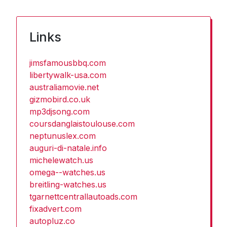
Links
jimsfamousbbq.com
libertywalk-usa.com
australiamovie.net
gizmobird.co.uk
mp3djsong.com
coursdanglaistoulouse.com
neptunuslex.com
auguri-di-natale.info
michelewatch.us
omega--watches.us
breitling-watches.us
tgarnettcentrallautoads.com
fixadvert.com
autopluz.co