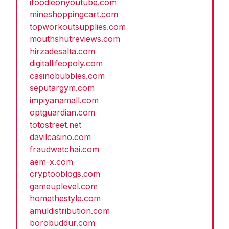
ifoodieonyoutube.com
mineshoppingcart.com
topworkoutsupplies.com
mouthshutreviews.com
hirzadesalta.com
digitallifeopoly.com
casinobubbles.com
seputargym.com
impiyanamall.com
optguardian.com
totostreet.net
davilcasino.com
fraudwatchai.com
aem-x.com
cryptooblogs.com
gameuplevel.com
homethestyle.com
amuldistribution.com
borobuddur.com