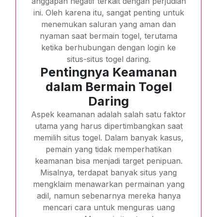
anggapan negatif terkait dengan perjudian
ini. Oleh karena itu, sangat penting untuk
menemukan saluran yang aman dan
nyaman saat bermain togel, terutama
ketika berhubungan dengan login ke
situs-situs togel daring.
Pentingnya Keamanan
dalam Bermain Togel
Daring
Aspek keamanan adalah salah satu faktor
utama yang harus dipertimbangkan saat
memilih situs togel. Dalam banyak kasus,
pemain yang tidak memperhatikan
keamanan bisa menjadi target penipuan.
Misalnya, terdapat banyak situs yang
mengklaim menawarkan permainan yang
adil, namun sebenarnya mereka hanya
mencari cara untuk menguras uang