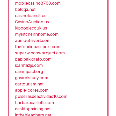
mobilecasino8760.com
betqq3.net
casinoloans5.us
CasinoAuction.us
kipooglecouk.us
mykitchennhome.com
aumoulinvert.com
thefoodiepassport.com
superwindowproject.com
papibakigrafo.com
icanhazjs.com
canimpact.org
goviralstudy.com
cartourism.net
apple-cores.com
pulserasdeactividad10.com
barbaracarlotti.com
desktopmining.net
inthebleachers.net