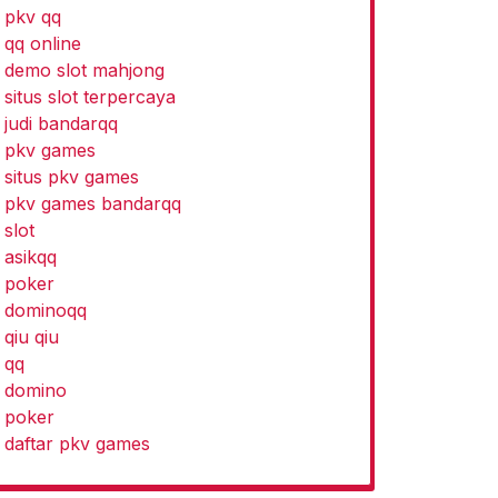
pkv qq
qq online
demo slot mahjong
situs slot terpercaya
judi bandarqq
pkv games
situs pkv games
pkv games bandarqq
slot
asikqq
poker
dominoqq
qiu qiu
qq
domino
poker
daftar pkv games