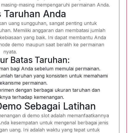
a masing-masing mempengaruhi permainan Anda.
s Taruhan Anda
tkan uang sungguhan, sangat penting untuk
uhan. Memiliki anggaran dan membatasi jumlah
 kebiasaan yang baik. Ini dapat membantu Anda
m mode demo maupun saat beralih ke permainan
nyata.
ur Batas Taruhan:
aman bagi Anda sebelum memulai permainan.
jumlah taruhan yang konsisten untuk memahami
mekanisme permainan.
erimen dengan berbagai ukuran taruhan dan
knya terhadap kemenangan.
emo Sebagai Latihan
kemenangan di demo slot adalah memanfaatkannya
Anda kesempatan untuk mengenal berbagai jenis
ngan uang. Ini adalah waktu yang tepat untuk