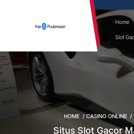
Skip
to
content
Home
Slot Ga
HOME
/
CASINO ONLINE
/
Situs Slot Gacor M