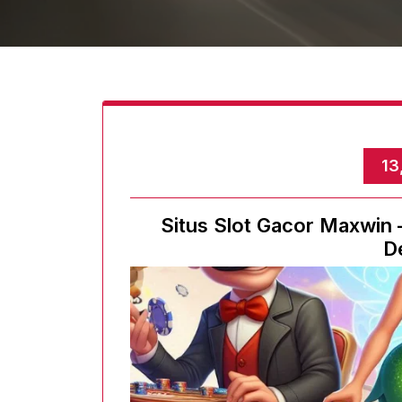
13
Situs Slot Gacor Maxwin 
D