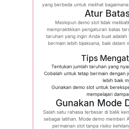
yang berbeda untuk melihat bagaiman
Atur Bata
Meskipun demo slot tidak meliba
mempraktikkan pengaturan batas tar
taruhan yang ingin Anda buat adalah
bermain lebih bijaksana, baik dala
Tips Mengat
Tentukan jumlah taruhan yang ny
Cobalah untuk tetap bermain dengan 
lebih baik 
Gunakan demo slot untuk bereksp
mempelajari dampa
Gunakan Mode D
Salah satu rahasia terbesar di balik 
sebagai latihan. Mode demo memberi 
permainan slot tanpa risiko kehila