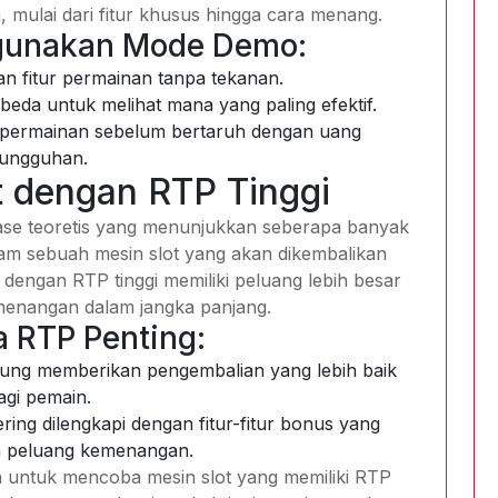
 mulai dari fitur khusus hingga cara menang.
gunakan Mode Demo:
an fitur permainan tanpa tekanan.
eda untuk melihat mana yang paling efektif.
 permainan sebelum bertaruh dengan uang
ungguhan.
ot dengan RTP Tinggi
tase teoretis yang menunjukkan seberapa banyak
lam sebuah mesin slot yang akan dikembalikan
dengan RTP tinggi memiliki peluang lebih besar
enangan dalam jangka panjang.
 RTP Penting:
rung memberikan pengembalian yang lebih baik
agi pemain.
ring dilengkapi dengan fitur-fitur bonus yang
 peluang kemenangan.
n untuk mencoba mesin slot yang memiliki RTP