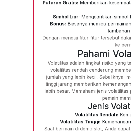
Putaran Gratis:
Memberikan kesempata
Simbol Liar:
Menggantikan simbol 
Bonus:
Biasanya memicu permainan
tambahan a
Dengan menguji fitur-fitur tersebut dal
ke perm
Pahami Volat
Volatilitas adalah tingkat risiko yang
volatilitas rendah cenderung membe
jumlah yang lebih kecil. Sebaliknya, 
tinggi jarang memberikan kemenangan, 
lebih besar. Memahami jenis volatilit
pemain memili
Jenis Volat
Volatilitas Rendah:
Kemen
Volatilitas Tinggi:
Kemenangan j
Saat bermain di demo slot, Anda dapat 