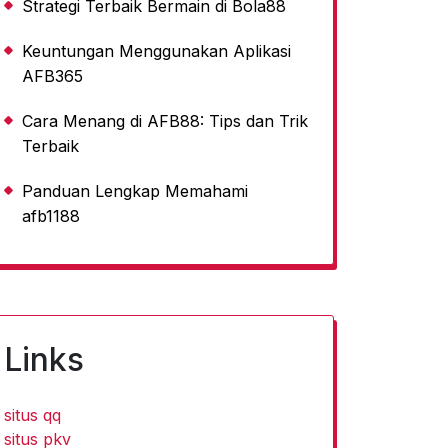
Strategi Terbaik Bermain di Bola88
Keuntungan Menggunakan Aplikasi
AFB365
Cara Menang di AFB88: Tips dan Trik
Terbaik
Panduan Lengkap Memahami
afb1188
Links
situs qq
situs pkv