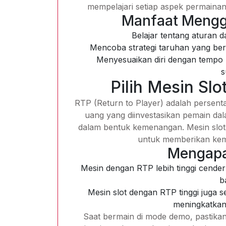
mempelajari setiap aspek permainan,
Manfaat Meng
Belajar tentang aturan d
Mencoba strategi taruhan yang berb
Menyesuaikan diri dengan tempo
s
Pilih Mesin Sl
RTP (Return to Player) adalah persen
uang yang diinvestasikan pemain da
dalam bentuk kemenangan. Mesin slot 
untuk memberikan kem
Mengapa
Mesin dengan RTP lebih tinggi cende
b
Mesin slot dengan RTP tinggi juga se
meningkatkan
Saat bermain di mode demo, pastika