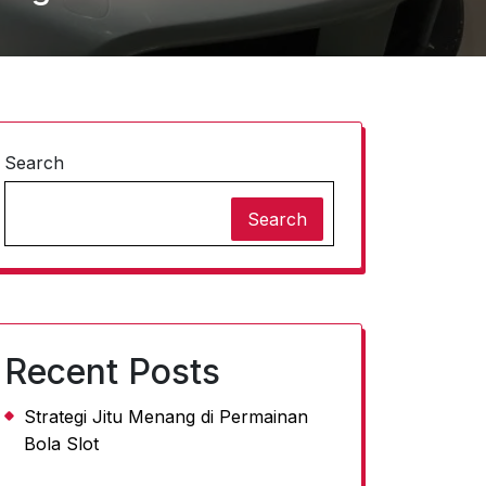
Search
Search
Recent Posts
Strategi Jitu Menang di Permainan
Bola Slot