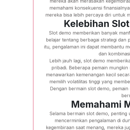
mereka akan merasakan kegembiraan
memahami konsekuensi finansialnya.
mereka bisa lebih percaya diri untu
Kelebihan Slo
Slot demo memberikan banyak manfa
belajar tentang berbagai strategi dan 
itu, pengalaman ini dapat membantu 
dan kombinas
Lebih jauh lagi, slot demo memberi
pribadi. Beberapa pemain mungkin m
menawarkan kemenangan kecil secara 
memilih volatilitas tinggi yang memb
Dengan bermain slot demo, pemain d
ber
Memahami M
Selama bermain slot demo, penting
mencerminkan pengalaman di dun
kegembiraan saat menang, mereka jug