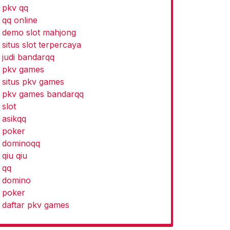
pkv qq
qq online
demo slot mahjong
situs slot terpercaya
judi bandarqq
pkv games
situs pkv games
pkv games bandarqq
slot
asikqq
poker
dominoqq
qiu qiu
qq
domino
poker
daftar pkv games