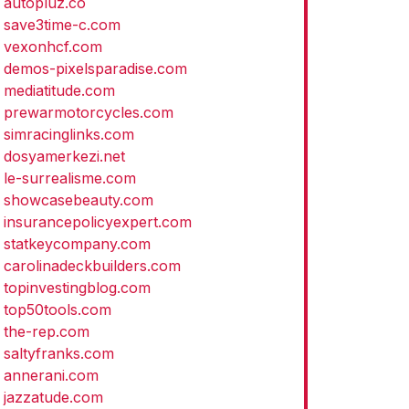
autopluz.co
save3time-c.com
vexonhcf.com
demos-pixelsparadise.com
mediatitude.com
prewarmotorcycles.com
simracinglinks.com
dosyamerkezi.net
le-surrealisme.com
showcasebeauty.com
insurancepolicyexpert.com
statkeycompany.com
carolinadeckbuilders.com
topinvestingblog.com
top50tools.com
the-rep.com
saltyfranks.com
annerani.com
jazzatude.com