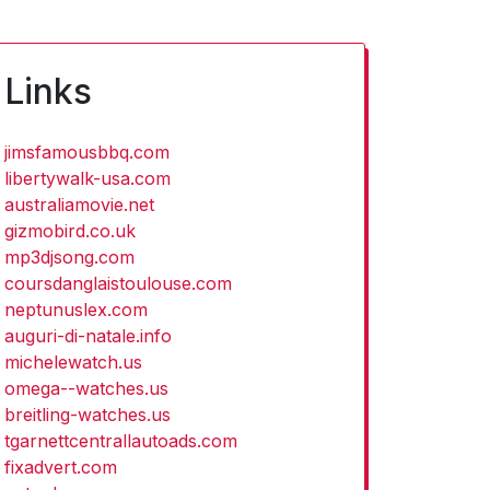
Links
jimsfamousbbq.com
libertywalk-usa.com
australiamovie.net
gizmobird.co.uk
mp3djsong.com
coursdanglaistoulouse.com
neptunuslex.com
auguri-di-natale.info
michelewatch.us
omega--watches.us
breitling-watches.us
tgarnettcentrallautoads.com
fixadvert.com