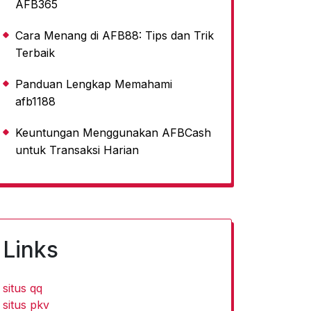
AFB365
Cara Menang di AFB88: Tips dan Trik
Terbaik
Panduan Lengkap Memahami
afb1188
Keuntungan Menggunakan AFBCash
untuk Transaksi Harian
Links
situs qq
situs pkv