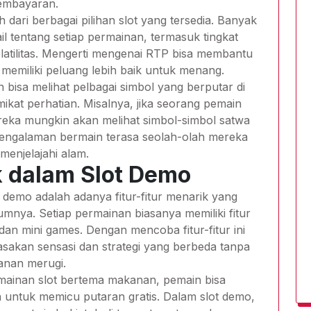
embayaran.
h dari berbagai pilihan slot yang tersedia. Banyak
l tentang setiap permainan, termasuk tingkat
atilitas. Mengerti mengenai RTP bisa membantu
emiliki peluang lebih baik untuk menang.
isa melihat pelbagai simbol yang berputar di
ikat perhatian. Misalnya, jika seorang pemain
eka mungkin akan melihat simbol-simbol satwa
pengalaman bermain terasa seolah-olah mereka
menjelajahi alam.
k dalam Slot Demo
t demo adalah adanya fitur-fitur menarik yang
mnya. Setiap permainan biasanya memiliki fitur
, dan mini games. Dengan mencoba fitur-fitur ini
akan sensasi dan strategi yang berbeda tanpa
anan merugi.
mainan slot bertema makanan, pemain bisa
ntuk memicu putaran gratis. Dalam slot demo,