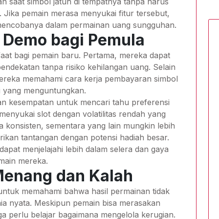
 saat simbol jatuh di tempatnya tanpa harus
 Jika pemain merasa menyukai fitur tersebut,
k mencobanya dalam permainan uang sungguhan.
t Demo bagi Pemula
at bagi pemain baru. Pertama, mereka dapat
pendekatan tanpa risiko kehilangan uang. Selain
mereka memahami cara kerja pembayaran simbol
i yang menguntungkan.
kan kesempatan untuk mencari tahu preferensi
enyukai slot dengan volatilitas rendah yang
konsisten, sementara yang lain mungkin lebih
erikan tantangan dengan potensi hadiah besar.
apat menjelajahi lebih dalam selera dan gaya
main mereka.
enang dan Kalah
 untuk memahami bahwa hasil permainan tidak
ia nyata. Meskipun pemain bisa merasakan
a perlu belajar bagaimana mengelola kerugian.