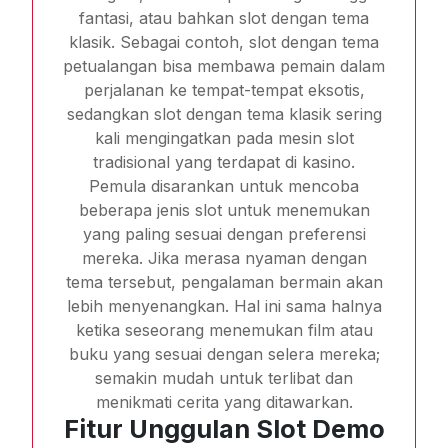
fantasi, atau bahkan slot dengan tema
klasik. Sebagai contoh, slot dengan tema
petualangan bisa membawa pemain dalam
perjalanan ke tempat-tempat eksotis,
sedangkan slot dengan tema klasik sering
kali mengingatkan pada mesin slot
tradisional yang terdapat di kasino.
Pemula disarankan untuk mencoba
beberapa jenis slot untuk menemukan
yang paling sesuai dengan preferensi
mereka. Jika merasa nyaman dengan
tema tersebut, pengalaman bermain akan
lebih menyenangkan. Hal ini sama halnya
ketika seseorang menemukan film atau
buku yang sesuai dengan selera mereka;
semakin mudah untuk terlibat dan
menikmati cerita yang ditawarkan.
Fitur Unggulan Slot Demo