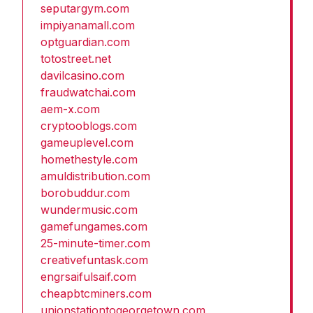
seputargym.com
impiyanamall.com
optguardian.com
totostreet.net
davilcasino.com
fraudwatchai.com
aem-x.com
cryptooblogs.com
gameuplevel.com
homethestyle.com
amuldistribution.com
borobuddur.com
wundermusic.com
gamefungames.com
25-minute-timer.com
creativefuntask.com
engrsaifulsaif.com
cheapbtcminers.com
unionstationtogeorgetown.com