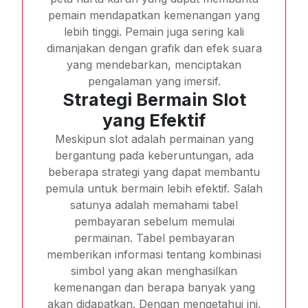
pemain mendapatkan kemenangan yang
lebih tinggi. Pemain juga sering kali
dimanjakan dengan grafik dan efek suara
yang mendebarkan, menciptakan
pengalaman yang imersif.
Strategi Bermain Slot
yang Efektif
Meskipun slot adalah permainan yang
bergantung pada keberuntungan, ada
beberapa strategi yang dapat membantu
pemula untuk bermain lebih efektif. Salah
satunya adalah memahami tabel
pembayaran sebelum memulai
permainan. Tabel pembayaran
memberikan informasi tentang kombinasi
simbol yang akan menghasilkan
kemenangan dan berapa banyak yang
akan didapatkan. Dengan mengetahui ini,