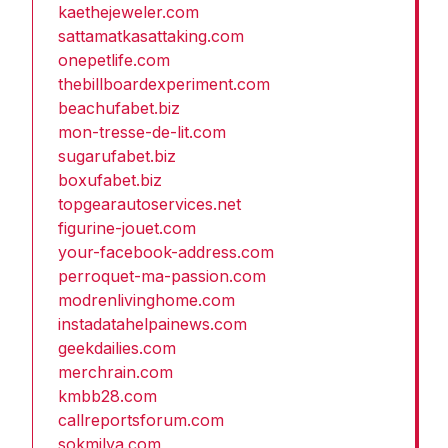
kaethejeweler.com
sattamatkasattaking.com
onepetlife.com
thebillboardexperiment.com
beachufabet.biz
mon-tresse-de-lit.com
sugarufabet.biz
boxufabet.biz
topgearautoservices.net
figurine-jouet.com
your-facebook-address.com
perroquet-ma-passion.com
modrenlivinghome.com
instadatahelpainews.com
geekdailies.com
merchrain.com
kmbb28.com
callreportsforum.com
sokmilya.com