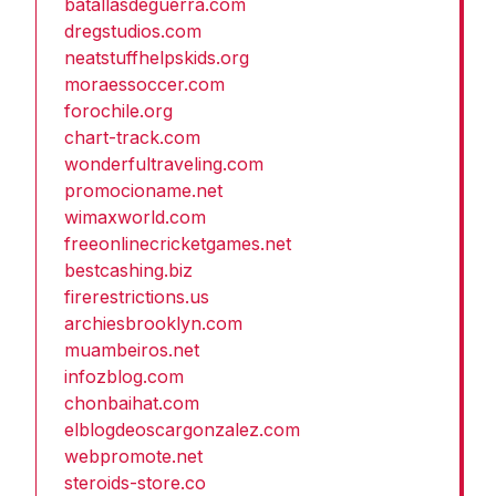
batallasdeguerra.com
dregstudios.com
neatstuffhelpskids.org
moraessoccer.com
forochile.org
chart-track.com
wonderfultraveling.com
promocioname.net
wimaxworld.com
freeonlinecricketgames.net
bestcashing.biz
firerestrictions.us
archiesbrooklyn.com
muambeiros.net
infozblog.com
chonbaihat.com
elblogdeoscargonzalez.com
webpromote.net
steroids-store.co