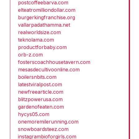
postcoffeebarva.com
elteatromilliondollar.com
burgerkingfranchise.org
vallarpadathamma.net
realworldsize.com
teknolama.com
productforbaby.com
orb-z.com
fosterscoachhousetavern.com
mesasdecultivoonline.com
boilersnbits.com
latestviralpost.com
newfreearticle.com
blitzpowerusa.com
gardenofeaten.com
hycys05.com
onemoremilerunning.com
snowboardsteez.com
instagrambioforgirls.com