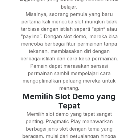
belajar.
Misalnya, seorang pemula yang baru
pertama kali mencoba slot mungkin tidak
terbiasa dengan istilah seperti “spin” atau
“payline”. Dengan slot demo, mereka bisa
mencoba berbagai fitur permainan tanpa
tekanan, membiasakan diri dengan
berbagai istilah dan cara kerja permainan.
Pemain dapat merasakan sensasi
permainan sambil mempelajari cara
mengoptimalkan peluang mereka untuk
menang.
Memilih Slot Demo yang
Tepat
Memilih slot demo yang tepat sangat
penting. Pragmatic Play menawarkan
berbagai jenis slot dengan tema yang
beragam, mulai dari petualangan hingga