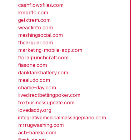
cashflowxfiles.com
kmbb10.com
getxtrem.com
weactinfo.com
meshingsocial.com
thearguer.com
marketing-mobile-app.com
floralpunchcraft.com
fiasone.com
danktankbattery.com
mealudo.com
charlie-day.com
livedirectbettingpoker.com
foxbusinessupdate.com
lovedaddy.org
integrativemedicalmassageplano.com
mrrugwashing.com
acb-bankia.com