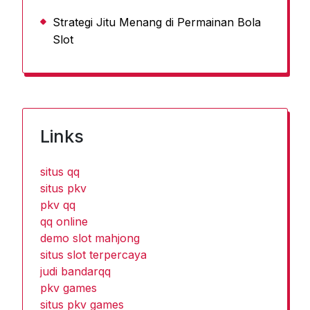
Strategi Jitu Menang di Permainan Bola
Slot
Links
situs qq
situs pkv
pkv qq
qq online
demo slot mahjong
situs slot terpercaya
judi bandarqq
pkv games
situs pkv games