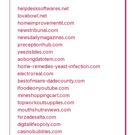
helpdesksoftwares.net
lovabowl.net
homeimprovementit.com
newstribunal.com
newsdailymagazines.com
preceptionhub.com
yeezislides.com
aobongdatotem.com
home-remedies-yeast-infection.com
electroreal.com
bestofmiami-dadecounty.com
ifoodieonyoutube.com
mineshoppingcart.com
topworkoutsupplies.com
mouthshutreviews.com
hirzadesalta.com
digitallifeopoly.com
casinobubbles.com