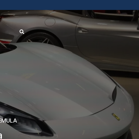
PEMULA
a