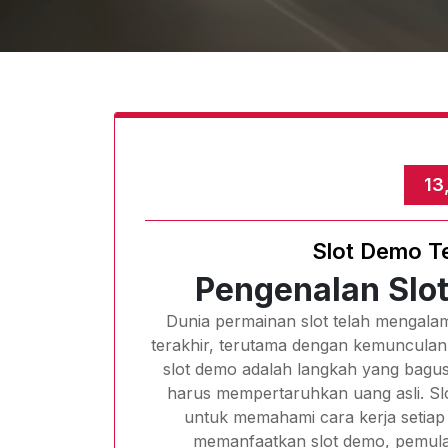
13
Slot Demo Te
Pengenalan Slo
Dunia permainan slot telah mengal
terakhir, terutama dengan kemunculan
slot demo adalah langkah yang bag
harus mempertaruhkan uang asli. S
untuk memahami cara kerja setiap
memanfaatkan slot demo, pemula b