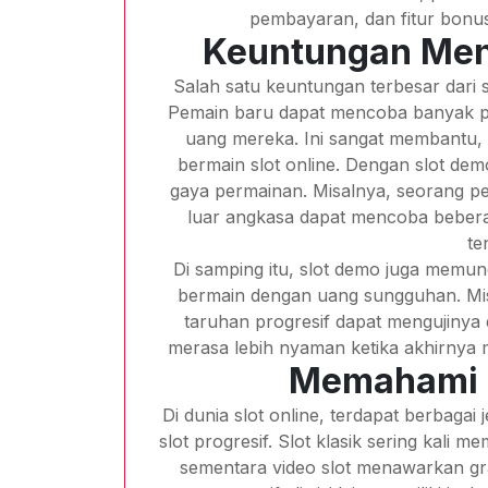
pembayaran, dan fitur bonu
Keuntungan Men
Salah satu keuntungan terbesar dari s
Pemain baru dapat mencoba banyak pe
uang mereka. Ini sangat membantu, 
bermain slot online. Dengan slot dem
gaya permainan. Misalnya, seorang 
luar angkasa dapat mencoba bebera
te
Di samping itu, slot demo juga memun
bermain dengan uang sungguhan. Mis
taruhan progresif dapat mengujinya 
merasa lebih nyaman ketika akhirnya
Memahami J
Di dunia slot online, terdapat berbagai j
slot progresif. Slot klasik sering kali m
sementara video slot menawarkan grafi