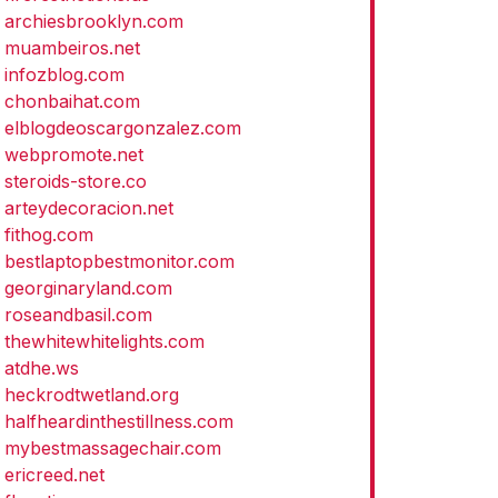
archiesbrooklyn.com
muambeiros.net
infozblog.com
chonbaihat.com
elblogdeoscargonzalez.com
webpromote.net
steroids-store.co
arteydecoracion.net
fithog.com
bestlaptopbestmonitor.com
georginaryland.com
roseandbasil.com
thewhitewhitelights.com
atdhe.ws
heckrodtwetland.org
halfheardinthestillness.com
mybestmassagechair.com
ericreed.net