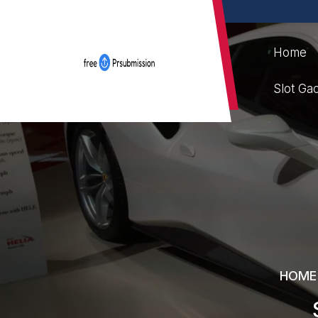
Skip
to
content
Home
Slot Ga
HOME