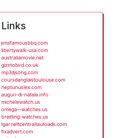
Links
jimsfamousbbq.com
libertywalk-usa.com
australiamovie.net
gizmobird.co.uk
mp3djsong.com
coursdanglaistoulouse.com
neptunuslex.com
auguri-di-natale.info
michelewatch.us
omega--watches.us
breitling-watches.us
tgarnettcentrallautoads.com
fixadvert.com