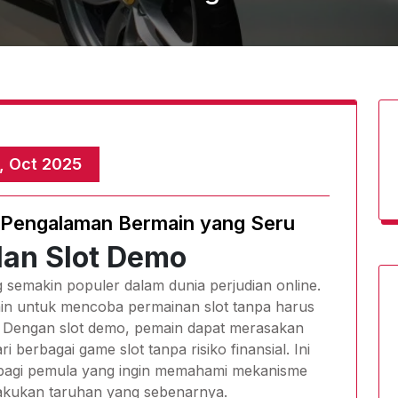
, Oct 2025
 Pengalaman Bermain yang Seru
an Slot Demo
 semakin populer dalam dunia perjudian online.
in untuk mencoba permainan slot tanpa harus
. Dengan slot demo, pemain dapat merasakan
berbagai game slot tanpa risiko finansial. Ini
a bagi pemula yang ingin memahami mekanisme
kukan taruhan yang sebenarnya.