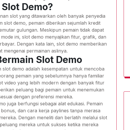
u Slot Demo?
ainan slot yang ditawarkan oleh banyak penyedia
m slot demo, pemain diberikan sejumlah kredit
memutar gulungan. Meskipun pemain tidak dapat
e ini, slot demo menyajikan fitur, grafik, dan
rbayar. Dengan kata lain, slot demo memberikan
t mengenai permainan aslinya.
ermain Slot Demo
n slot demo adalah kesempatan untuk mencoba
seorang pemain yang sebelumnya hanya familiar
lot video yang lebih modern dengan banyak fitur
mberikan peluang bagi pemain untuk menemukan
sesuai dengan preferensi mereka.
o juga berfungsi sebagai alat edukasi. Pemain
r bonus, dan cara kerja paylines tanpa merasa
reka. Dengan meneliti dan berlatih melalui slot
peluang mereka untuk sukses ketika mereka