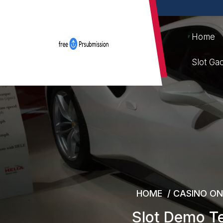
Skip
to
content
Home
Slot Ga
HOME
/
CASINO ON
Slot Demo T