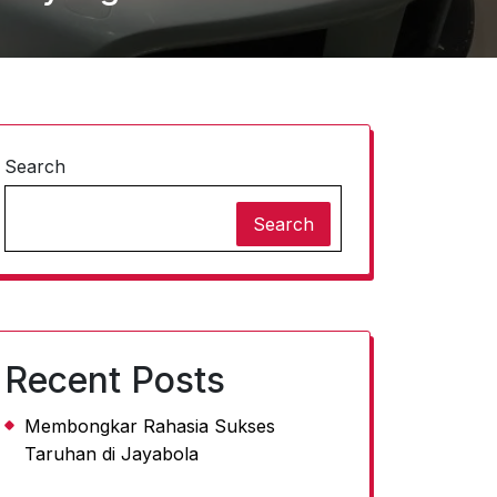
Search
Search
Recent Posts
Membongkar Rahasia Sukses
Taruhan di Jayabola