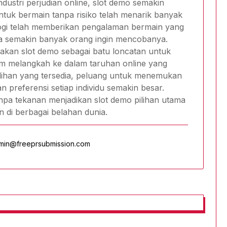
ustri perjudian online, slot demo semakin
untuk bermain tanpa risiko telah menarik banyak
ologi telah memberikan pengalaman bermain yang
gga semakin banyak orang ingin mencobanya.
kan slot demo sebagai batu loncatan untuk
m melangkah ke dalam taruhan online yang
lihan yang tersedia, peluang untuk menemukan
 preferensi setiap individu semakin besar.
pa tekanan menjadikan slot demo pilihan utama
 di berbagai belahan dunia.
min@freeprsubmission.com