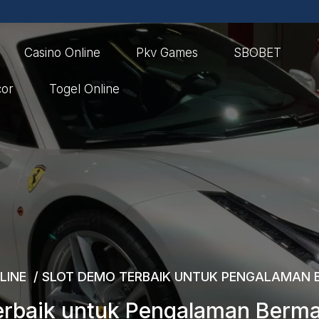
Casino Online
Pkv Games
SBOBET
cor
Togel Online
LINE
/
SLOT DEMO TERBAIK UNTUK PENGALAMAN 
erbaik untuk Pengalaman Berma