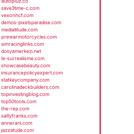
autopluz.co
save3time-c.com
vexonhcf.com
demos-pixelsparadise.com
mediatitude.com
prewarmotorcycles.com
simracinglinks.com
dosyamerkezi.net
le-surrealisme.com
showcasebeauty.com
insurancepolicyexpert.com
statkeycompany.com
carolinadeckbuilders.com
topinvestingblog.com
top50tools.com
the-rep.com
saltyfranks.com
annerani.com
jazzatude.com