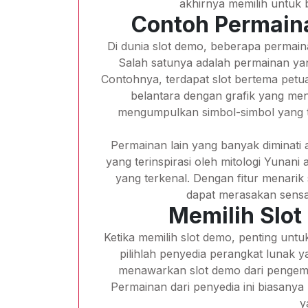
akhirnya memilih untuk
Contoh Permaina
Di dunia slot demo, beberapa permaina
Salah satunya adalah permainan yang 
Contohnya, terdapat slot bertema pe
belantara dengan grafik yang men
mengumpulkan simbol-simbol yang te
Permainan lain yang banyak diminati a
yang terinspirasi oleh mitologi Yunani
yang terkenal. Dengan fitur menarik
dapat merasakan sensa
Memilih Slo
Ketika memilih slot demo, penting un
pilihlah penyedia perangkat lunak 
menawarkan slot demo dari pengemb
Permainan dari penyedia ini biasanya 
y