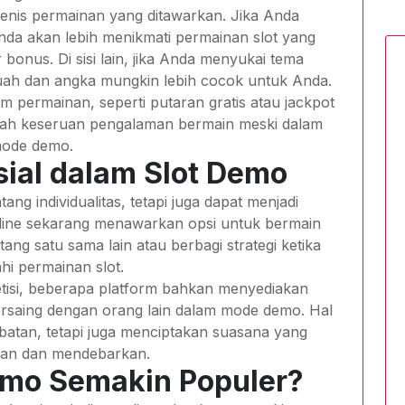
jenis permainan yang ditawarkan. Jika Anda
da akan lebih menikmati permainan slot yang
r bonus. Di sisi lain, jika Anda menyukai tema
 buah dan angka mungkin lebih cocok untuk Anda.
m permainan, seperti putaran gratis atau jackpot
ambah keseruan pengalaman bermain meski dalam
ode demo.
ial dalam Slot Demo
ang individualitas, tetapi juga dapat menjadi
nline sekarang menawarkan opsi untuk bermain
g satu sama lain atau berbagi strategi ketika
hi permainan slot.
tisi, beberapa platform bahkan menyediakan
ersaing dengan orang lain dalam mode demo. Hal
ibatan, tetapi juga menciptakan suasana yang
an dan mendebarkan.
mo Semakin Populer?