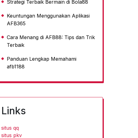
Strategi Terbaik Bermain di Bola88
Keuntungan Menggunakan Aplikasi
AFB365
Cara Menang di AFB88: Tips dan Trik
Terbaik
Panduan Lengkap Memahami
afb1188
Links
situs qq
situs pkv