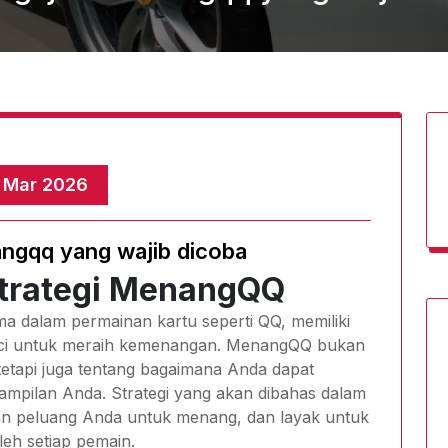
 Mar 2026
nangqq yang wajib dicoba
trategi MenangQQ
ma dalam permainan kartu seperti QQ, memiliki
kunci untuk meraih kemenangan. MenangQQ bukan
etapi juga tentang bagaimana Anda dapat
mpilan Anda. Strategi yang akan dibahas dalam
kan peluang Anda untuk menang, dan layak untuk
leh setiap pemain.