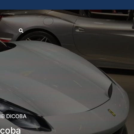
IB DICOBA
icoba