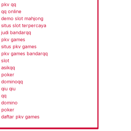
pkv qq
qq online
demo slot mahjong
situs slot terpercaya
judi bandarqq
pkv games
situs pkv games
pkv games bandarqq
slot
asikqq
poker
dominoqq
qiu qiu
qq
domino
poker
daftar pkv games