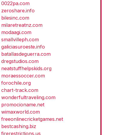
0022pa.com
zeroshare.info
bilesinc.com
milaretreatnz.com
modaagi.com
smallvilleph.com
galiciasuroeste.info
batallasdeguerra.com
dregstudios.com
neatstuffhelpskids.org
moraessoccer.com
forochile.org
chart-track.com
wonderfultraveling.com
promocioname.net
wimaxworld.com
freeonlinecricketgames.net
bestcashing.biz
firerestrictions.us