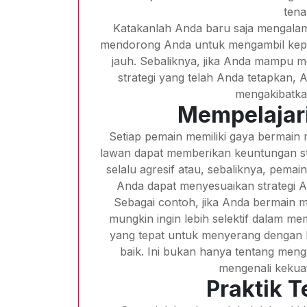
tena
Katakanlah Anda baru saja mengalami 
mendorong Anda untuk mengambil kepu
jauh. Sebaliknya, jika Anda mampu 
strategi yang telah Anda tetapkan,
mengakibatkan
Mempelajari
Setiap pemain memiliki gaya bermai
lawan dapat memberikan keuntungan st
selalu agresif atau, sebaliknya, pemai
Anda dapat menyesuaikan strategi A
Sebagai contoh, jika Anda bermain 
mungkin ingin lebih selektif dalam 
yang tepat untuk menyerang dengan k
baik. Ini bukan hanya tentang meng
mengenali kekua
Praktik 