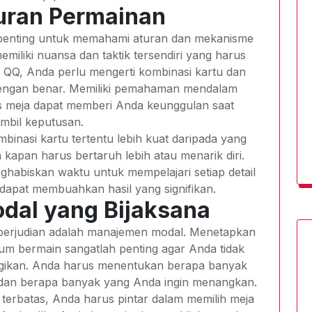
uran Permainan
 penting untuk memahami aturan dan mekanisme
miliki nuansa dan taktik tersendiri yang harus
 QQ, Anda perlu mengerti kombinasi kartu dan
engan benar. Memiliki pemahaman mendalam
tas meja dapat memberi Anda keunggulan saat
bil keputusan.
inasi kartu tertentu lebih kuat daripada yang
 kapan harus bertaruh lebih atau menarik diri.
habiskan waktu untuk mempelajari setiap detail
 dapat membuahkan hasil yang signifikan.
al yang Bijaksana
gi perjudian adalah manajemen modal. Menetapkan
lum bermain sangatlah penting agar Anda tidak
ugikan. Anda harus menentukan berapa banyak
 dan berapa banyak yang Anda ingin menangkan.
 terbatas, Anda harus pintar dalam memilih meja