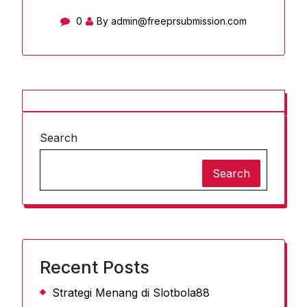
0
By
admin@freeprsubmission.com
Search
Search
Recent Posts
Strategi Menang di Slotbola88