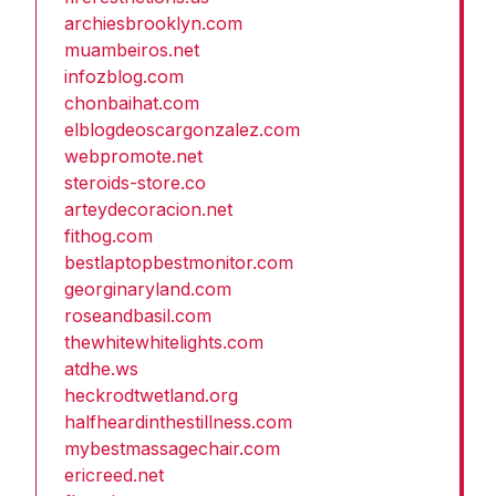
archiesbrooklyn.com
muambeiros.net
infozblog.com
chonbaihat.com
elblogdeoscargonzalez.com
webpromote.net
steroids-store.co
arteydecoracion.net
fithog.com
bestlaptopbestmonitor.com
georginaryland.com
roseandbasil.com
thewhitewhitelights.com
atdhe.ws
heckrodtwetland.org
halfheardinthestillness.com
mybestmassagechair.com
ericreed.net