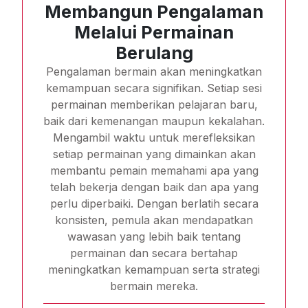
Membangun Pengalaman
Melalui Permainan
Berulang
Pengalaman bermain akan meningkatkan
kemampuan secara signifikan. Setiap sesi
permainan memberikan pelajaran baru,
baik dari kemenangan maupun kekalahan.
Mengambil waktu untuk merefleksikan
setiap permainan yang dimainkan akan
membantu pemain memahami apa yang
telah bekerja dengan baik dan apa yang
perlu diperbaiki. Dengan berlatih secara
konsisten, pemula akan mendapatkan
wawasan yang lebih baik tentang
permainan dan secara bertahap
meningkatkan kemampuan serta strategi
bermain mereka.