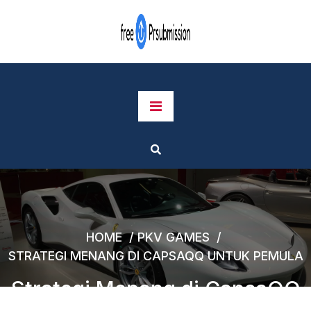
Skip
to
content
HOME
/
PKV GAMES
/
STRATEGI MENANG DI CAPSAQQ UNTUK PEMULA
Strategi Menang di CapsaQQ