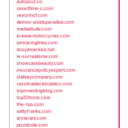
autopluz.co
save3time-c.com
vexonhcf.com
demos-pixelsparadise.com
mediatitude.com
prewarmotorcycles.com
simracinglinks.com
dosyamerkezi.net
le-surrealisme.com
showcasebeauty.com
insurancepolicyexpert.com
statkeycompany.com
carolinadeckbuilders.com
topinvestingblog.com
top50tools.com
the-rep.com
saltyfranks.com
annerani.com
jazzatude.com