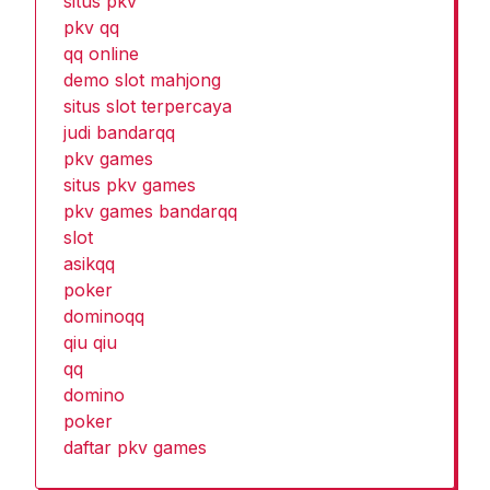
situs pkv
pkv qq
qq online
demo slot mahjong
situs slot terpercaya
judi bandarqq
pkv games
situs pkv games
pkv games bandarqq
slot
asikqq
poker
dominoqq
qiu qiu
qq
domino
poker
daftar pkv games