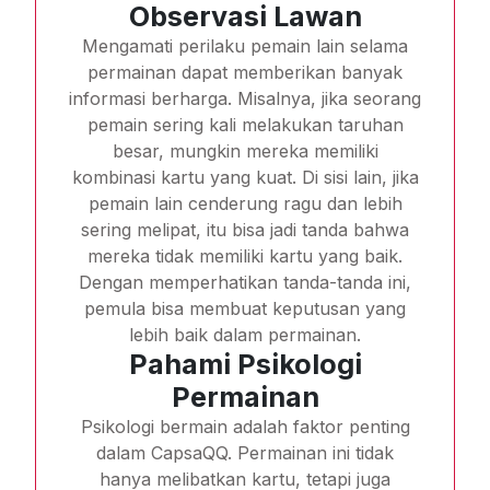
Observasi Lawan
Mengamati perilaku pemain lain selama
permainan dapat memberikan banyak
informasi berharga. Misalnya, jika seorang
pemain sering kali melakukan taruhan
besar, mungkin mereka memiliki
kombinasi kartu yang kuat. Di sisi lain, jika
pemain lain cenderung ragu dan lebih
sering melipat, itu bisa jadi tanda bahwa
mereka tidak memiliki kartu yang baik.
Dengan memperhatikan tanda-tanda ini,
pemula bisa membuat keputusan yang
lebih baik dalam permainan.
Pahami Psikologi
Permainan
Psikologi bermain adalah faktor penting
dalam CapsaQQ. Permainan ini tidak
hanya melibatkan kartu, tetapi juga