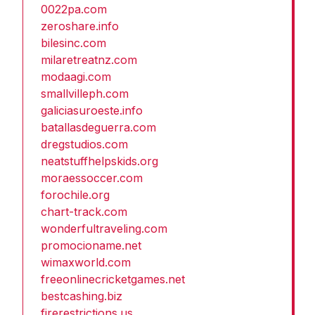
0022pa.com
zeroshare.info
bilesinc.com
milaretreatnz.com
modaagi.com
smallvilleph.com
galiciasuroeste.info
batallasdeguerra.com
dregstudios.com
neatstuffhelpskids.org
moraessoccer.com
forochile.org
chart-track.com
wonderfultraveling.com
promocioname.net
wimaxworld.com
freeonlinecricketgames.net
bestcashing.biz
firerestrictions.us