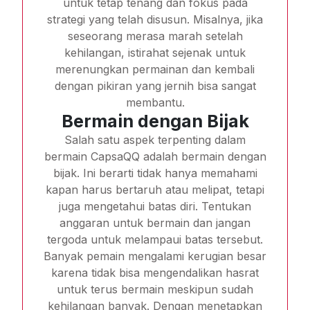
untuk tetap tenang dan fokus pada
strategi yang telah disusun. Misalnya, jika
seseorang merasa marah setelah
kehilangan, istirahat sejenak untuk
merenungkan permainan dan kembali
dengan pikiran yang jernih bisa sangat
membantu.
Bermain dengan Bijak
Salah satu aspek terpenting dalam
bermain CapsaQQ adalah bermain dengan
bijak. Ini berarti tidak hanya memahami
kapan harus bertaruh atau melipat, tetapi
juga mengetahui batas diri. Tentukan
anggaran untuk bermain dan jangan
tergoda untuk melampaui batas tersebut.
Banyak pemain mengalami kerugian besar
karena tidak bisa mengendalikan hasrat
untuk terus bermain meskipun sudah
kehilangan banyak. Dengan menetapkan