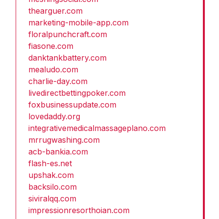
thearguer.com
marketing-mobile-app.com
floralpunchcraft.com
fiasone.com
danktankbattery.com
mealudo.com
charlie-day.com
livedirectbettingpoker.com
foxbusinessupdate.com
lovedaddy.org
integrativemedicalmassageplano.com
mrrugwashing.com
acb-bankia.com
flash-es.net
upshak.com
backsilo.com
siviralqq.com
impressionresorthoian.com