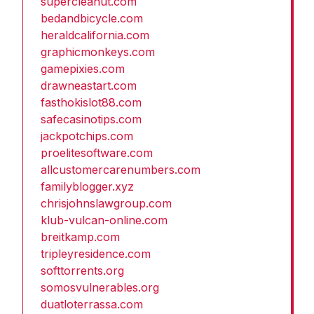
supercleanut.com
bedandbicycle.com
heraldcalifornia.com
graphicmonkeys.com
gamepixies.com
drawneastart.com
fasthokislot88.com
safecasinotips.com
jackpotchips.com
proelitesoftware.com
allcustomercarenumbers.com
familyblogger.xyz
chrisjohnslawgroup.com
klub-vulcan-online.com
breitkamp.com
tripleyresidence.com
softtorrents.org
somosvulnerables.org
duatloterrassa.com