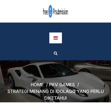
Skip
to
content
HOME
/
PKV GAMES
/
STRATEGI MENANG DI IDOLAQQ YANG PERLU
DIKETAHUI
Strategi Menang di Idolaqq