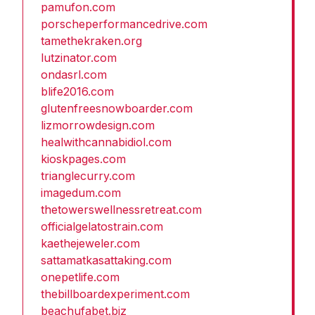
pamufon.com
porscheperformancedrive.com
tamethekraken.org
lutzinator.com
ondasrl.com
blife2016.com
glutenfreesnowboarder.com
lizmorrowdesign.com
healwithcannabidiol.com
kioskpages.com
trianglecurry.com
imagedum.com
thetowerswellnessretreat.com
officialgelatostrain.com
kaethejeweler.com
sattamatkasattaking.com
onepetlife.com
thebillboardexperiment.com
beachufabet.biz