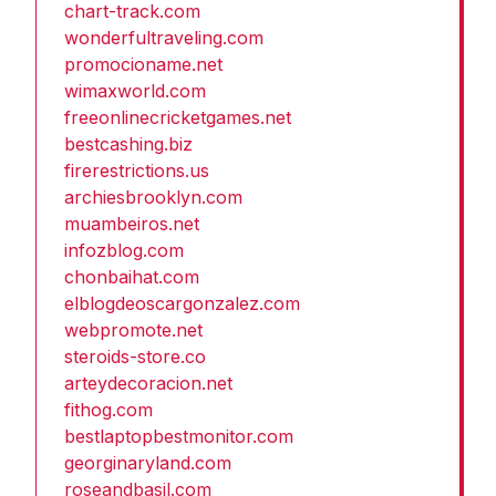
chart-track.com
wonderfultraveling.com
promocioname.net
wimaxworld.com
freeonlinecricketgames.net
bestcashing.biz
firerestrictions.us
archiesbrooklyn.com
muambeiros.net
infozblog.com
chonbaihat.com
elblogdeoscargonzalez.com
webpromote.net
steroids-store.co
arteydecoracion.net
fithog.com
bestlaptopbestmonitor.com
georginaryland.com
roseandbasil.com