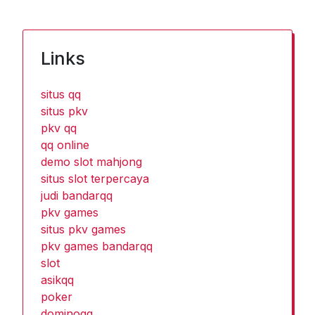
Links
situs qq
situs pkv
pkv qq
qq online
demo slot mahjong
situs slot terpercaya
judi bandarqq
pkv games
situs pkv games
pkv games bandarqq
slot
asikqq
poker
dominoqq