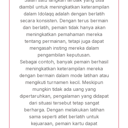
Salah satu langkah terbaik yang bisa
diambil untuk meningkatkan keterampilan
dalam Idolaqq adalah dengan berlatih
secara konsisten. Dengan terus bermain
dan berlatih, pemain tidak hanya akan
meningkatkan pemahaman mereka
tentang permainan, tetapi juga dapat
mengasah insting mereka dalam
pengambilan keputusan.
Sebagai contoh, banyak pemain berhasil
meningkatkan keterampilan mereka
dengan bermain dalam mode latihan atau
mengikuti turnamen kecil. Meskipun
mungkin tidak ada uang yang
dipertaruhkan, pengalaman yang didapat
dari situasi tersebut tetap sangat
berharga. Dengan melakukan latihan
sama seperti atlet berlatih untuk
kejuaraan, pemain kartu dapat