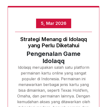
yang Perlu Diketahui
5, Mar 2026
Strategi Menang di Idolaqq
yang Perlu Diketahui
Pengenalan Game
Idolaqq
Idolaqq merupakan salah satu platform
permainan kartu online yang sangat
populer di Indonesia. Permainan ini
menawarkan berbagai jenis kartu yang
bisa dimainkan, seperti Texas Hold’em,
Omaha, dan permainan lainnya. Dengan
kemudahan akses yang ditawarkan oleh