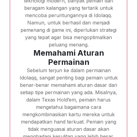
teknologi modern, banyak pemain dari
beragam kalangan yang tertarik untuk
mencoba peruntungannya di Idolaqq.
Namun, untuk berhasil dan menjadi
pemenang di game ini, diperlukan strategi
yang tepat agar bisa mengoptimalkan
peluang menang.
Memahami Aturan
Permainan
Sebelum terjun ke dalam permainan
Idolaqq, sangat penting bagi pemain untuk
benar-benar memahami aturan dasar dari
setiap tipe permainan yang ada. Misalnya,
dalam Texas Hold’em, pemain harus
mengetahui bagaimana cara
mengkombinasikan kartu mereka untuk
mendapatkan hand terkuat. Pemain yang
tidak menguasai aturan dasar akan
menghadapi kesulitan yang lebih besar,