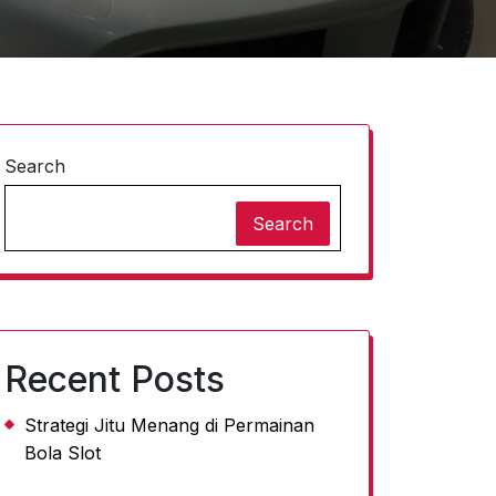
Search
Search
Recent Posts
Strategi Jitu Menang di Permainan
Bola Slot