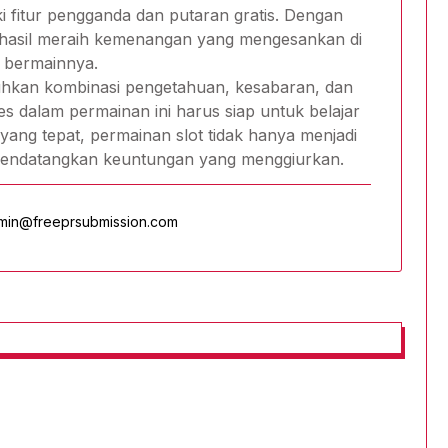
 fitur pengganda dan putaran gratis. Dengan
erhasil meraih kemenangan yang mengesankan di
i bermainnya.
tuhkan kombinasi pengetahuan, kesabaran, dan
ses dalam permainan ini harus siap untuk belajar
ang tepat, permainan slot tidak hanya menjadi
 mendatangkan keuntungan yang menggiurkan.
min@freeprsubmission.com