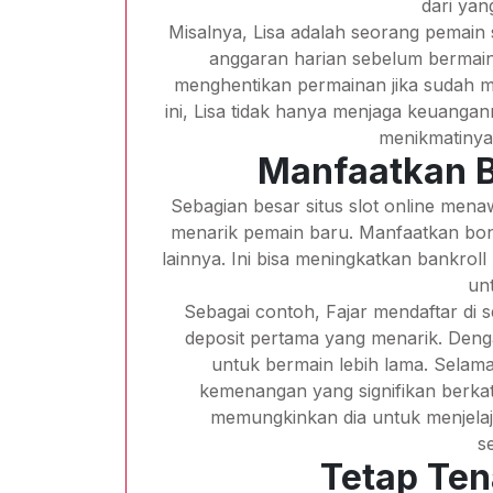
dari ya
Misalnya, Lisa adalah seorang pemain
anggaran harian sebelum bermain
menghentikan permainan jika sudah m
ini, Lisa tidak hanya menjaga keuangan
menikmatinya
Manfaatkan B
Sebagian besar situs slot online men
menarik pemain baru. Manfaatkan bonu
lainnya. Ini bisa meningkatkan bankro
un
Sebagai contoh, Fajar mendaftar di
deposit pertama yang menarik. Deng
untuk bermain lebih lama. Selama
kemenangan yang signifikan berka
memungkinkan dia untuk menjelaja
s
Tetap Ten