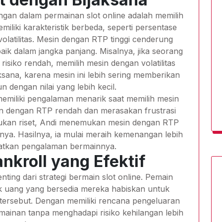
gan dalam permainan slot online adalah memilih
miliki karakteristik berbeda, seperti persentase
latilitas. Mesin dengan RTP tinggi cenderung
ik dalam jangka panjang. Misalnya, jika seorang
isiko rendah, memilih mesin dengan volatilitas
ksana, karena mesin ini lebih sering memberikan
dengan nilai yang lebih kecil.
miliki pengalaman menarik saat memilih mesin
sin dengan RTP rendah dan merasakan frustrasi
kukan riset, Andi menemukan mesin dengan RTP
ya. Hasilnya, ia mulai meraih kemenangan lebih
katkan pengalaman bermainnya.
kroll yang Efektif
ing dari strategi bermain slot online. Pemain
 uang yang bersedia mereka habiskan untuk
tersebut. Dengan memiliki rencana pengeluaran
mainan tanpa menghadapi risiko kehilangan lebih