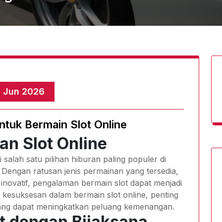
, Jun 2026
untuk Bermain Slot Online
an Slot Online
 salah satu pilihan hiburan paling populer di
. Dengan ratusan jenis permainan yang tersedia,
inovatif, pengalaman bermain slot dapat menjadi
kesuksesan dalam bermain slot online, penting
yang dapat meningkatkan peluang kemenangan.
ot dengan Bijaksana