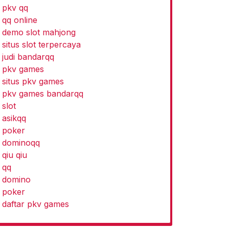
pkv qq
qq online
demo slot mahjong
situs slot terpercaya
judi bandarqq
pkv games
situs pkv games
pkv games bandarqq
slot
asikqq
poker
dominoqq
qiu qiu
qq
domino
poker
daftar pkv games