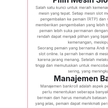
Salah satu kunci untuk meraih kemenan
mesin yang tepat. Setiap mesin slot me
pengembalian ke pemain (RTP) dan vo
memberikan pengembalian yang lebih ba
pemain lebih suka permainan dengan r
rendah dapat menjadi pilihan yang bija
kemenangan, meskipun 
Seorang pemain yang bernama Andi me
slot online. Ia pernah bermain di me
karena jarang menang. Setelah mela
tinggi dan memutuskan untuk mencoban
sering, yang mening
Manajemen Ban
Manajemen bankroll adalah aspek pent
perlu menentukan seberapa banyak
bermain dan harus mematuhi batasan 
yang jelas, pemain dapat menikmati per