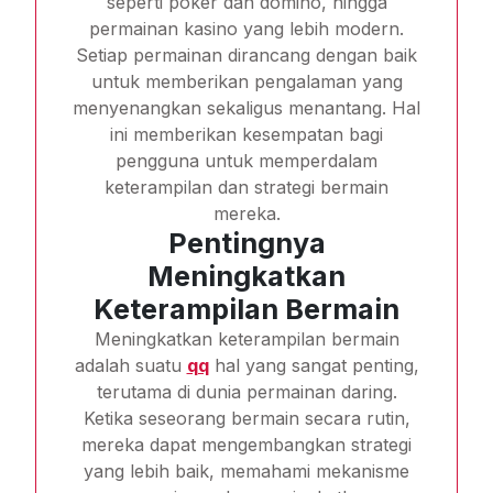
seperti poker dan domino, hingga
permainan kasino yang lebih modern.
Setiap permainan dirancang dengan baik
untuk memberikan pengalaman yang
menyenangkan sekaligus menantang. Hal
ini memberikan kesempatan bagi
pengguna untuk memperdalam
keterampilan dan strategi bermain
mereka.
Pentingnya
Meningkatkan
Keterampilan Bermain
Meningkatkan keterampilan bermain
adalah suatu
qq
hal yang sangat penting,
terutama di dunia permainan daring.
Ketika seseorang bermain secara rutin,
mereka dapat mengembangkan strategi
yang lebih baik, memahami mekanisme