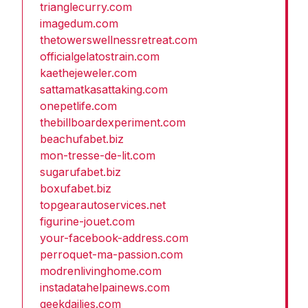
trianglecurry.com
imagedum.com
thetowerswellnessretreat.com
officialgelatostrain.com
kaethejeweler.com
sattamatkasattaking.com
onepetlife.com
thebillboardexperiment.com
beachufabet.biz
mon-tresse-de-lit.com
sugarufabet.biz
boxufabet.biz
topgearautoservices.net
figurine-jouet.com
your-facebook-address.com
perroquet-ma-passion.com
modrenlivinghome.com
instadatahelpainews.com
geekdailies.com