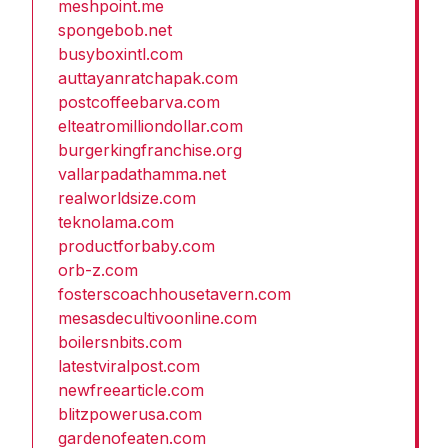
meshpoint.me
spongebob.net
busyboxintl.com
auttayanratchapak.com
postcoffeebarva.com
elteatromilliondollar.com
burgerkingfranchise.org
vallarpadathamma.net
realworldsize.com
teknolama.com
productforbaby.com
orb-z.com
fosterscoachhousetavern.com
mesasdecultivoonline.com
boilersnbits.com
latestviralpost.com
newfreearticle.com
blitzpowerusa.com
gardenofeaten.com