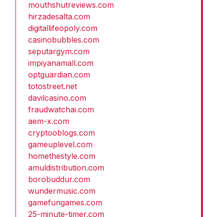
mouthshutreviews.com
hirzadesalta.com
digitallifeopoly.com
casinobubbles.com
seputargym.com
impiyanamall.com
optguardian.com
totostreet.net
davilcasino.com
fraudwatchai.com
aem-x.com
cryptooblogs.com
gameuplevel.com
homethestyle.com
amuldistribution.com
borobuddur.com
wundermusic.com
gamefungames.com
25-minute-timer.com