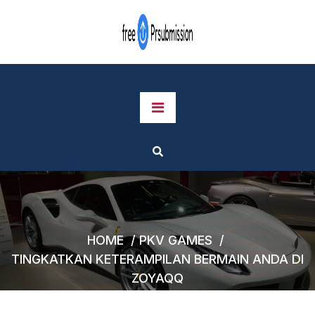
Skip
to
content
HOME
/
PKV GAMES
/
TINGKATKAN KETERAMPILAN BERMAIN ANDA DI
ZOYAQQ
Tingkatkan Keterampilan