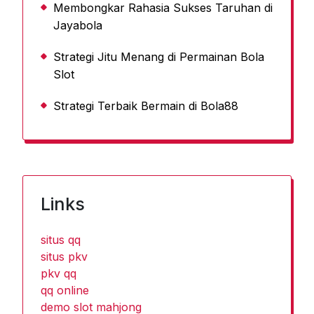
Membongkar Rahasia Sukses Taruhan di
Jayabola
Strategi Jitu Menang di Permainan Bola
Slot
Strategi Terbaik Bermain di Bola88
Links
situs qq
situs pkv
pkv qq
qq online
demo slot mahjong