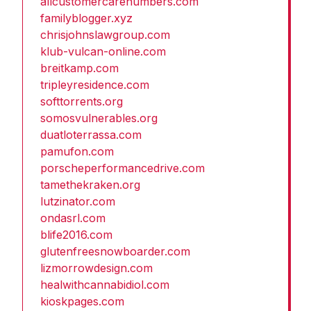
allcustomercarenumbers.com
familyblogger.xyz
chrisjohnslawgroup.com
klub-vulcan-online.com
breitkamp.com
tripleyresidence.com
softtorrents.org
somosvulnerables.org
duatloterrassa.com
pamufon.com
porscheperformancedrive.com
tamethekraken.org
lutzinator.com
ondasrl.com
blife2016.com
glutenfreesnowboarder.com
lizmorrowdesign.com
healwithcannabidiol.com
kioskpages.com