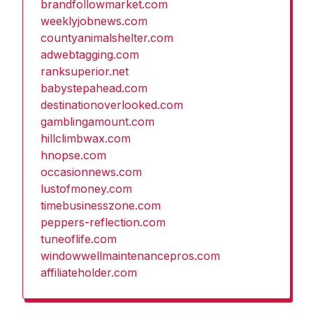
brandfollowmarket.com
weeklyjobnews.com
countyanimalshelter.com
adwebtagging.com
ranksuperior.net
babystepahead.com
destinationoverlooked.com
gamblingamount.com
hillclimbwax.com
hnopse.com
occasionnews.com
lustofmoney.com
timebusinesszone.com
peppers-reflection.com
tuneoflife.com
windowwellmaintenancepros.com
affiliateholder.com