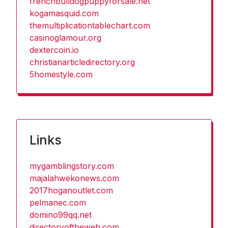
frenchbulldogpuppyforsale.net
kogamasquid.com
themultiplicationtablechart.com
casinoglamour.org
dextercoin.io
christianarticledirectory.org
5homestyle.com
Links
mygamblingstory.com
majalahwekonews.com
2017hoganoutlet.com
pelmanec.com
domino99qq.net
directoryoftheweb.com