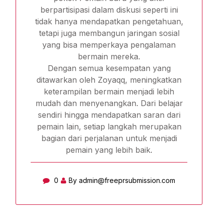
berpartisipasi dalam diskusi seperti ini
tidak hanya mendapatkan pengetahuan,
tetapi juga membangun jaringan sosial
yang bisa memperkaya pengalaman
bermain mereka.
Dengan semua kesempatan yang
ditawarkan oleh Zoyaqq, meningkatkan
keterampilan bermain menjadi lebih
mudah dan menyenangkan. Dari belajar
sendiri hingga mendapatkan saran dari
pemain lain, setiap langkah merupakan
bagian dari perjalanan untuk menjadi
pemain yang lebih baik.
0
By
admin@freeprsubmission.com