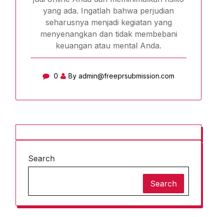
yang ada. Ingatlah bahwa perjudian
seharusnya menjadi kegiatan yang
menyenangkan dan tidak membebani
keuangan atau mental Anda.
0
By
admin@freeprsubmission.com
Search
Search