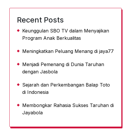
Recent Posts
Keunggulan SBO TV dalam Menyajikan
Program Anak Berkualitas
Meningkatkan Peluang Menang di jaya77
Menjadi Pemenang di Dunia Taruhan
dengan Jasbola
Sejarah dan Perkembangan Balap Toto
di Indonesia
Membongkar Rahasia Sukses Taruhan di
Jayabola