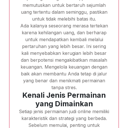
memutuskan untuk bertaruh sejumlah
uang tertentu dalam seminggu, pastikan
untuk tidak melebihi batas itu.
Ada kalanya seseorang merasa tertekan
karena kehilangan uang, dan berharap
untuk mendapatkan kembali melalui
pertaruhan yang lebih besar. Ini sering
kali menyebabkan kerugian lebih besar
dan berpotensi mengakibatkan masalah
keuangan. Mengelola keuangan dengan
baik akan membantu Anda tetap di jalur
yang benar dan menikmati permainan
tanpa stres.
Kenali Jenis Permainan
yang Dimainkan
Setiap jenis permainan judi online memiliki
karakteristik dan strategi yang berbeda.
Sebelum memulai, penting untuk