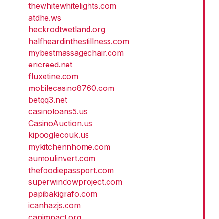
thewhitewhitelights.com
atdhe.ws
heckrodtwetland.org
halfheardinthestillness.com
mybestmassagechair.com
ericreed.net
fluxetine.com
mobilecasino8760.com
betqq3.net
casinoloans5.us
CasinoAuction.us
kipooglecouk.us
mykitchennhome.com
aumoulinvert.com
thefoodiepassport.com
superwindowproject.com
papibakigrafo.com
icanhazjs.com
canimpact.org