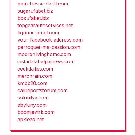
mon-tresse-de-lit.com
sugarufabet.biz
boxufabet.biz
topgearautoservices.net
figurine-jouet.com
your-facebook-address.com
perroquet-ma-passion.com
modrenlivinghome.com
instadatahelpainews.com
geekdailies.com
merchrain.com
kmbb28.com
callreportsforum.com
sokmilya.com
abyluny.com
boomjavtrk.com
apklead.net