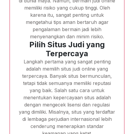
di dunia maya. Namun, bermain judi online
memiliki risiko yang cukup tinggi. Oleh
karena itu, sangat penting untuk
mengetahui tips aman bertaruh agar
pengalaman bermain jadi lebih
menyenangkan dan minim risiko.
Pilih Situs Judi yang
Terpercaya
Langkah pertama yang sangat penting
adalah memilih situs judi online yang
terpercaya. Banyak situs bermunculan,
tetapi tidak semuanya memiliki reputasi
yang baik. Salah satu cara untuk
menentukan kepercayaan situs adalah
dengan mengecek lisensi dan regulasi
yang dimiliki. Misalnya, situs yang terdaftar
di lembaga perjudian internasional lebih
cenderung menerapkan standar
keamanan yang ketat.