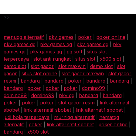
?>
menuqq alternatif
|
pkv games
|
poker
|
poker online
|
pkv games qq
|
pkv games qq
|
pkv games qq
|
pkv
games qq
|
pkv games qq
|
pg soft
|
situs slot
terpercaya
|
slot anti rungkat
|
situs slot
|
x500 slot
|
demo slot
|
slot gacor
|
slot maxwin
|
demo slot
|
slot
gacor
|
situs slot online
|
slot gacor maxwin
|
slot gacor
resmi
|
bandarq
|
bandarq
|
poker
|
bandarq
|
bandarq
|
bandarq
|
poker
|
poker
|
poker
|
domino99
|
domino99
|
domino99
|
pkv qq
|
bandarq
|
bandarq
|
poker
|
poker
|
poker
|
slot gacor resmi
|
link alternatif
sbobet
|
link alternatif sbobet
|
link alternatif sbobet
|
judi bola terpercaya
|
murniqq alternatif
|
hematqq
alternatif
|
poker
|
link alternatif sbobet
|
poker online
|
bandarq
|
x500 slot