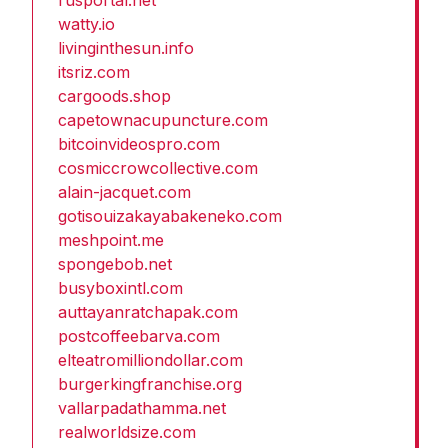
rusportal.net
watty.io
livinginthesun.info
itsriz.com
cargoods.shop
capetownacupuncture.com
bitcoinvideospro.com
cosmiccrowcollective.com
alain-jacquet.com
gotisouizakayabakeneko.com
meshpoint.me
spongebob.net
busyboxintl.com
auttayanratchapak.com
postcoffeebarva.com
elteatromilliondollar.com
burgerkingfranchise.org
vallarpadathamma.net
realworldsize.com