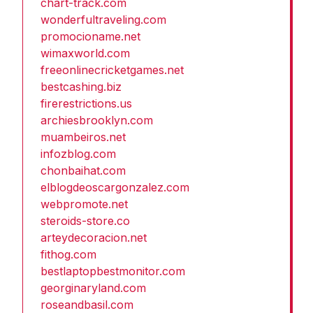
chart-track.com
wonderfultraveling.com
promocioname.net
wimaxworld.com
freeonlinecricketgames.net
bestcashing.biz
firerestrictions.us
archiesbrooklyn.com
muambeiros.net
infozblog.com
chonbaihat.com
elblogdeoscargonzalez.com
webpromote.net
steroids-store.co
arteydecoracion.net
fithog.com
bestlaptopbestmonitor.com
georginaryland.com
roseandbasil.com