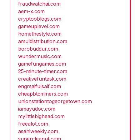
fraudwatchai.com
aem-x.com
cryptooblogs.com
gameuplevel.com
homethestyle.com
amuldistribution.com
borobuddur.com
wundermusic.com
gamefungames.com
25-minute-timer.com
creativefuntask.com
engrsaifulsaif.com
cheapbtcminers.com
unionstationtogeorgetown.com
iamayudoc.com
mylittlebighead.com
freealot.com
asahiweekly.com
supercleanut.com