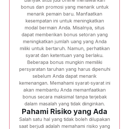
Banyak situs judi online menawarkan
bonus dan promosi yang menarik untuk
menarik pemain baru. Manfaatkan
kesempatan ini untuk meningkatkan
modal bermain Anda. Misalnya, situs
dapat memberikan bonus setoran yang
meningkatkan jumlah uang yang Anda
miliki untuk bertaruh. Namun, perhatikan
syarat dan ketentuan yang berlaku.
Beberapa bonus mungkin memiliki
persyaratan taruhan yang harus dipenuhi
sebelum Anda dapat menarik
kemenangan. Memahami syarat-syarat ini
akan membantu Anda memanfaatkan
bonus secara maksimal tanpa terjebak
dalam masalah yang tidak diinginkan.
Pahami Risiko yang Ada
Salah satu hal yang tidak boleh dilupakan
saat berjudi adalah memahami risiko yang