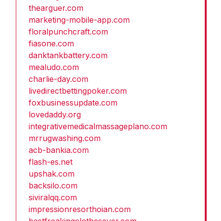
thearguer.com
marketing-mobile-app.com
floralpunchcraft.com
fiasone.com
danktankbattery.com
mealudo.com
charlie-day.com
livedirectbettingpoker.com
foxbusinessupdate.com
lovedaddy.org
integrativemedicalmassageplano.com
mrrugwashing.com
acb-bankia.com
flash-es.net
upshak.com
backsilo.com
siviralqq.com
impressionresorthoian.com