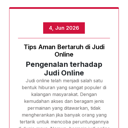
Online
4, Jun 2026
Tips Aman Bertaruh di Judi
Online
Pengenalan terhadap
Judi Online
Judi online telah menjadi salah satu
bentuk hiburan yang sangat populer di
kalangan masyarakat. Dengan
kemudahan akses dan beragam jenis
permainan yang ditawarkan, tidak
mengherankan jika banyak orang yang
tertarik untuk mencoba peruntungannya