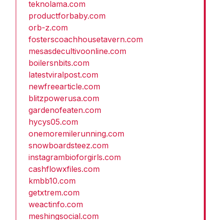
teknolama.com
productforbaby.com
orb-z.com
fosterscoachhousetavern.com
mesasdecultivoonline.com
boilersnbits.com
latestviralpost.com
newfreearticle.com
blitzpowerusa.com
gardenofeaten.com
hycys05.com
onemoremilerunning.com
snowboardsteez.com
instagrambioforgirls.com
cashflowxfiles.com
kmbb10.com
getxtrem.com
weactinfo.com
meshingsocial.com