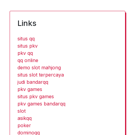
Links
situs qq
situs pkv
pkv qq
qq online
demo slot mahjong
situs slot terpercaya
judi bandarqq
pkv games
situs pkv games
pkv games bandarqq
slot
asikqq
poker
dominoqq