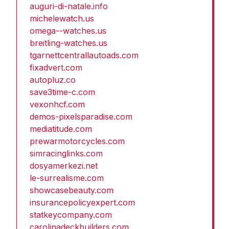
auguri-di-natale.info
michelewatch.us
omega--watches.us
breitling-watches.us
tgarnettcentrallautoads.com
fixadvert.com
autopluz.co
save3time-c.com
vexonhcf.com
demos-pixelsparadise.com
mediatitude.com
prewarmotorcycles.com
simracinglinks.com
dosyamerkezi.net
le-surrealisme.com
showcasebeauty.com
insurancepolicyexpert.com
statkeycompany.com
carolinadeckbuilders.com