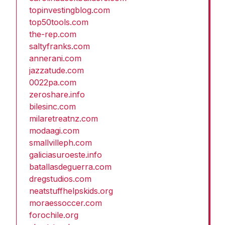
topinvestingblog.com
top50tools.com
the-rep.com
saltyfranks.com
annerani.com
jazzatude.com
0022pa.com
zeroshare.info
bilesinc.com
milaretreatnz.com
modaagi.com
smallvilleph.com
galiciasuroeste.info
batallasdeguerra.com
dregstudios.com
neatstuffhelpskids.org
moraessoccer.com
forochile.org