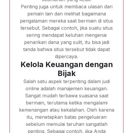
Penting juga untuk membaca ulasan dari
pemain lain dan melihat bagaimana
pengalaman mereka saat bermain di situs
tersebut. Sebagai contoh, jika suatu situs
sering mendapat keluhan mengenai
penarikan dana yang sulit, itu bisa jadi
tanda bahwa situs tersebut tidak dapat
dipercaya.
Kelola Keuangan dengan
Bijak
Salah satu aspek terpenting dalam judi
online adalah manajemen keuangan.
Sangat mudah terbawa suasana saat
bermain, terutama ketika mengalami
kemenangan atau kekalahan. Oleh karena
itu, menetapkan batas pengeluaran
sebelum memulai taruhan sangatlah
penting. Sebagai contoh, jika Anda