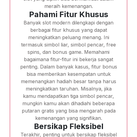
meraih kemenangan.
Pahami Fitur Khusus
Banyak slot modern dilengkapi dengan
berbagai fitur khusus yang dapat
meningkatkan peluang menang. Ini
termasuk simbol liar, simbol pencar, free
spins, dan bonus game. Memahami
bagaimana fitur-fitur ini bekerja sangat
penting. Dalam banyak kasus, fitur bonus
bisa memberikan kesempatan untuk
memenangkan hadiah besar tanpa harus
meningkatkan taruhan. Misalnya, jika
kamu mendapatkan tiga simbol pencar,
mungkin kamu akan dihadiahi beberapa
putaran gratis yang bisa mengarah pada
kemenangan yang signifikan.
Bersikap Fleksibel
Terakhir, penting untuk bersikap fleksibel