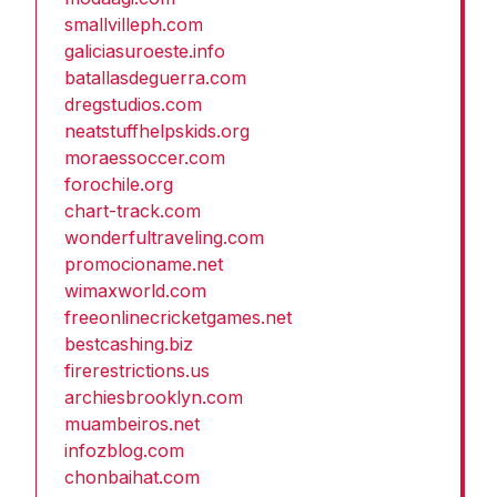
smallvilleph.com
galiciasuroeste.info
batallasdeguerra.com
dregstudios.com
neatstuffhelpskids.org
moraessoccer.com
forochile.org
chart-track.com
wonderfultraveling.com
promocioname.net
wimaxworld.com
freeonlinecricketgames.net
bestcashing.biz
firerestrictions.us
archiesbrooklyn.com
muambeiros.net
infozblog.com
chonbaihat.com