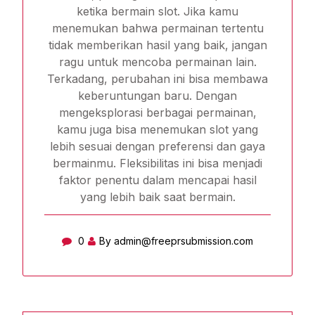
ketika bermain slot. Jika kamu
menemukan bahwa permainan tertentu
tidak memberikan hasil yang baik, jangan
ragu untuk mencoba permainan lain.
Terkadang, perubahan ini bisa membawa
keberuntungan baru. Dengan
mengeksplorasi berbagai permainan,
kamu juga bisa menemukan slot yang
lebih sesuai dengan preferensi dan gaya
bermainmu. Fleksibilitas ini bisa menjadi
faktor penentu dalam mencapai hasil
yang lebih baik saat bermain.
0
By
admin@freeprsubmission.com