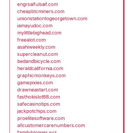
engrsaifulsaif.com
cheapbtcminers.com
unionstationtogeorgetown.com
iamayudoc.com
mylittlebighead.com
freealot.com
asahiweekly.com
supercleanut.com
bedandbicycle.com
heraldcalifornia.com
graphicmonkeys.com
gamepixies.com
drawneastart.com
fasthokislot88.com
safecasinotips.com
jackpotchips.com
proelitesoftware.com
allcustomercarenumbers.com
familyblogger.xyz