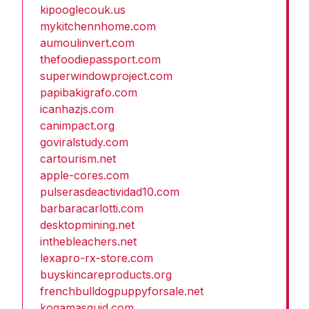
kipooglecouk.us
mykitchennhome.com
aumoulinvert.com
thefoodiepassport.com
superwindowproject.com
papibakigrafo.com
icanhazjs.com
canimpact.org
goviralstudy.com
cartourism.net
apple-cores.com
pulserasdeactividad10.com
barbaracarlotti.com
desktopmining.net
inthebleachers.net
lexapro-rx-store.com
buyskincareproducts.org
frenchbulldogpuppyforsale.net
kogamasquid.com