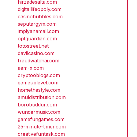
hirzadesalta.com
digitallifeopoly.com
casinobubbles.com
seputargym.com
impiyanamall.com
optguardian.com
totostreet.net
davilcasino.com
fraudwatchai.com
aem-x.com
cryptooblogs.com
gameuplevel.com
homethestyle.com
amuldistribution.com
borobuddur.com
wundermusic.com
gamefungames.com
25-minute-timer.com
creativefuntask.com