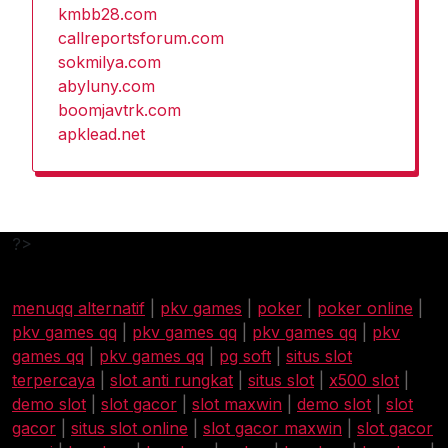
kmbb28.com
callreportsforum.com
sokmilya.com
abyluny.com
boomjavtrk.com
apklead.net
?>
menuqq alternatif
|
pkv games
|
poker
|
poker online
|
pkv games qq
|
pkv games qq
|
pkv games qq
|
pkv
games qq
|
pkv games qq
|
pg soft
|
situs slot
terpercaya
|
slot anti rungkat
|
situs slot
|
x500 slot
|
demo slot
|
slot gacor
|
slot maxwin
|
demo slot
|
slot
gacor
|
situs slot online
|
slot gacor maxwin
|
slot gacor