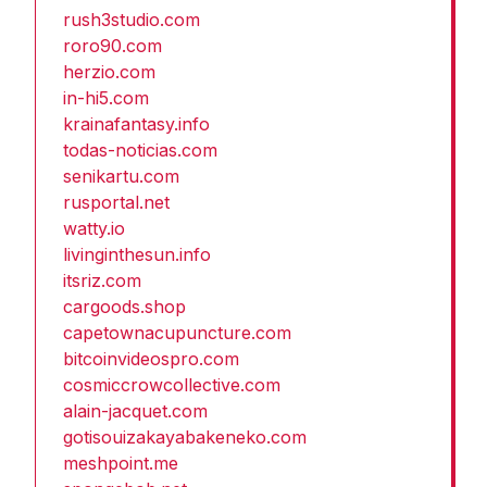
rush3studio.com
roro90.com
herzio.com
in-hi5.com
krainafantasy.info
todas-noticias.com
senikartu.com
rusportal.net
watty.io
livinginthesun.info
itsriz.com
cargoods.shop
capetownacupuncture.com
bitcoinvideospro.com
cosmiccrowcollective.com
alain-jacquet.com
gotisouizakayabakeneko.com
meshpoint.me