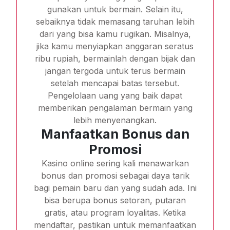
gunakan untuk bermain. Selain itu,
sebaiknya tidak memasang taruhan lebih
dari yang bisa kamu rugikan. Misalnya,
jika kamu menyiapkan anggaran seratus
ribu rupiah, bermainlah dengan bijak dan
jangan tergoda untuk terus bermain
setelah mencapai batas tersebut.
Pengelolaan uang yang baik dapat
memberikan pengalaman bermain yang
lebih menyenangkan.
Manfaatkan Bonus dan
Promosi
Kasino online sering kali menawarkan
bonus dan promosi sebagai daya tarik
bagi pemain baru dan yang sudah ada. Ini
bisa berupa bonus setoran, putaran
gratis, atau program loyalitas. Ketika
mendaftar, pastikan untuk memanfaatkan