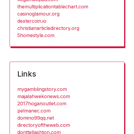
themultiplicationtablechart.com
casinoglamour.org
dextercoin.io
christianarticledirectory.org
5homestyle.com
Links
mygamblingstory.com
majalahwekonews.com
2017hoganoutlet.com
pelmanec.com
domino99qq.net
directoryoftheweb.com
donttellashton.com