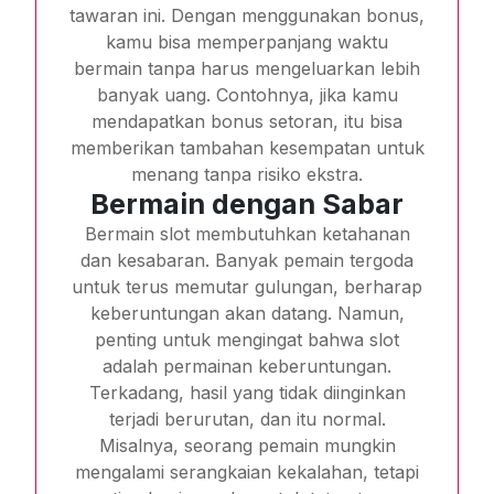
tawaran ini. Dengan menggunakan bonus,
kamu bisa memperpanjang waktu
bermain tanpa harus mengeluarkan lebih
banyak uang. Contohnya, jika kamu
mendapatkan bonus setoran, itu bisa
memberikan tambahan kesempatan untuk
menang tanpa risiko ekstra.
Bermain dengan Sabar
Bermain slot membutuhkan ketahanan
dan kesabaran. Banyak pemain tergoda
untuk terus memutar gulungan, berharap
keberuntungan akan datang. Namun,
penting untuk mengingat bahwa slot
adalah permainan keberuntungan.
Terkadang, hasil yang tidak diinginkan
terjadi berurutan, dan itu normal.
Misalnya, seorang pemain mungkin
mengalami serangkaian kekalahan, tetapi