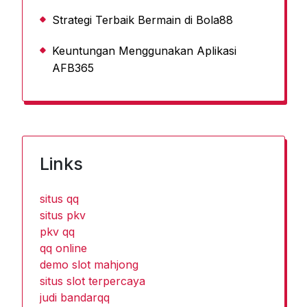
Strategi Terbaik Bermain di Bola88
Keuntungan Menggunakan Aplikasi
AFB365
Links
situs qq
situs pkv
pkv qq
qq online
demo slot mahjong
situs slot terpercaya
judi bandarqq