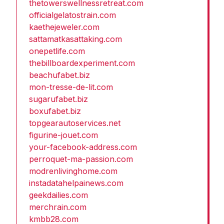
thetowerswellnessretreat.com
officialgelatostrain.com
kaethejeweler.com
sattamatkasattaking.com
onepetlife.com
thebillboardexperiment.com
beachufabet.biz
mon-tresse-de-lit.com
sugarufabet.biz
boxufabet.biz
topgearautoservices.net
figurine-jouet.com
your-facebook-address.com
perroquet-ma-passion.com
modrenlivinghome.com
instadatahelpainews.com
geekdailies.com
merchrain.com
kmbb28.com