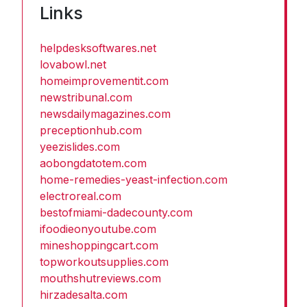
Links
helpdesksoftwares.net
lovabowl.net
homeimprovementit.com
newstribunal.com
newsdailymagazines.com
preceptionhub.com
yeezislides.com
aobongdatotem.com
home-remedies-yeast-infection.com
electroreal.com
bestofmiami-dadecounty.com
ifoodieonyoutube.com
mineshoppingcart.com
topworkoutsupplies.com
mouthshutreviews.com
hirzadesalta.com