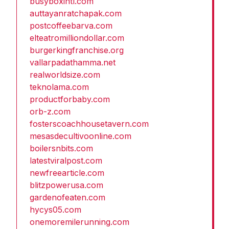
busyboxintl.com
auttayanratchapak.com
postcoffeebarva.com
elteatromilliondollar.com
burgerkingfranchise.org
vallarpadathamma.net
realworldsize.com
teknolama.com
productforbaby.com
orb-z.com
fosterscoachhousetavern.com
mesasdecultivoonline.com
boilersnbits.com
latestviralpost.com
newfreearticle.com
blitzpowerusa.com
gardenofeaten.com
hycys05.com
onemoremilerunning.com