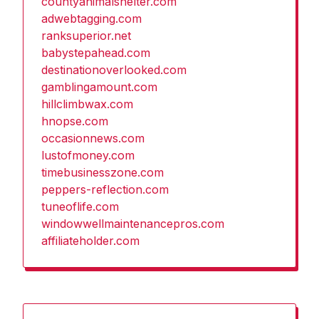
countyanimalshelter.com
adwebtagging.com
ranksuperior.net
babystepahead.com
destinationoverlooked.com
gamblingamount.com
hillclimbwax.com
hnopse.com
occasionnews.com
lustofmoney.com
timebusinesszone.com
peppers-reflection.com
tuneoflife.com
windowwellmaintenancepros.com
affiliateholder.com