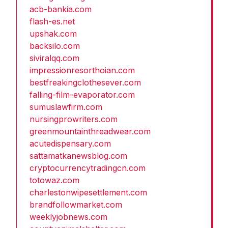
acb-bankia.com
flash-es.net
upshak.com
backsilo.com
siviralqq.com
impressionresorthoian.com
bestfreakingclothesever.com
falling-film-evaporator.com
sumuslawfirm.com
nursingprowriters.com
greenmountainthreadwear.com
acutedispensary.com
sattamatkanewsblog.com
cryptocurrencytradingcn.com
totowaz.com
charlestonwipesettlement.com
brandfollowmarket.com
weeklyjobnews.com