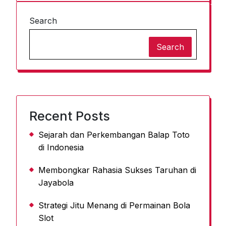
Search
Search
Recent Posts
Sejarah dan Perkembangan Balap Toto
di Indonesia
Membongkar Rahasia Sukses Taruhan di
Jayabola
Strategi Jitu Menang di Permainan Bola
Slot