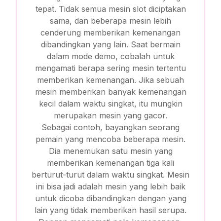
tepat. Tidak semua mesin slot diciptakan
sama, dan beberapa mesin lebih
cenderung memberikan kemenangan
dibandingkan yang lain. Saat bermain
dalam mode demo, cobalah untuk
mengamati berapa sering mesin tertentu
memberikan kemenangan. Jika sebuah
mesin memberikan banyak kemenangan
kecil dalam waktu singkat, itu mungkin
merupakan mesin yang gacor.
Sebagai contoh, bayangkan seorang
pemain yang mencoba beberapa mesin.
Dia menemukan satu mesin yang
memberikan kemenangan tiga kali
berturut-turut dalam waktu singkat. Mesin
ini bisa jadi adalah mesin yang lebih baik
untuk dicoba dibandingkan dengan yang
lain yang tidak memberikan hasil serupa.