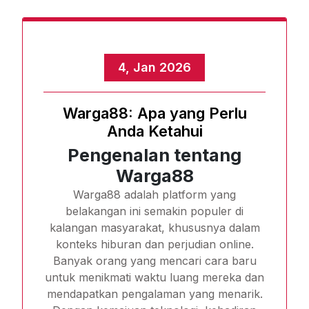
Ketahui
4, Jan 2026
Warga88: Apa yang Perlu
Anda Ketahui
Pengenalan tentang
Warga88
Warga88 adalah platform yang
belakangan ini semakin populer di
kalangan masyarakat, khususnya dalam
konteks hiburan dan perjudian online.
Banyak orang yang mencari cara baru
untuk menikmati waktu luang mereka dan
mendapatkan pengalaman yang menarik.