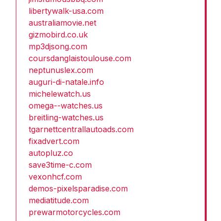
libertywalk-usa.com
australiamovie.net
gizmobird.co.uk
mp3djsong.com
coursdanglaistoulouse.com
neptunuslex.com
auguri-di-natale.info
michelewatch.us
omega--watches.us
breitling-watches.us
tgarnettcentrallautoads.com
fixadvert.com
autopluz.co
save3time-c.com
vexonhcf.com
demos-pixelsparadise.com
mediatitude.com
prewarmotorcycles.com