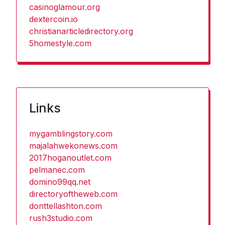
casinoglamour.org
dextercoin.io
christianarticledirectory.org
5homestyle.com
Links
mygamblingstory.com
majalahwekonews.com
2017hoganoutlet.com
pelmanec.com
domino99qq.net
directoryoftheweb.com
donttellashton.com
rush3studio.com