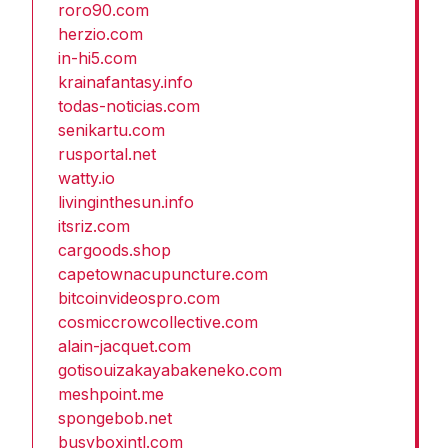
roro90.com
herzio.com
in-hi5.com
krainafantasy.info
todas-noticias.com
senikartu.com
rusportal.net
watty.io
livinginthesun.info
itsriz.com
cargoods.shop
capetownacupuncture.com
bitcoinvideospro.com
cosmiccrowcollective.com
alain-jacquet.com
gotisouizakayabakeneko.com
meshpoint.me
spongebob.net
busyboxintl.com