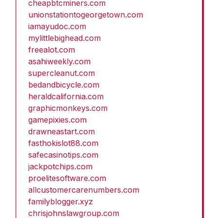
cheapbtcminers.com
unionstationtogeorgetown.com
iamayudoc.com
mylittlebighead.com
freealot.com
asahiweekly.com
supercleanut.com
bedandbicycle.com
heraldcalifornia.com
graphicmonkeys.com
gamepixies.com
drawneastart.com
fasthokislot88.com
safecasinotips.com
jackpotchips.com
proelitesoftware.com
allcustomercarenumbers.com
familyblogger.xyz
chrisjohnslawgroup.com