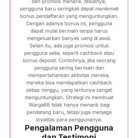
dan promosi menarik. Misalnya,
pengguna baru seringkali dapat menikmati
bonus pendaftaran yang menguntungkan.
Dengan adanya bonus ini, pengguna
dapat mulai bermain tanpa harus
mengeluarkan banyak uang di awal.
Selain itu, ada juga promosi untuk
pengguna setia, seperti cashback atau
bonus deposit. Contohnya, jika seorang
pengguna sering bermain dan
mempertahankan aktivitas mereka,
mereka bisa mendapatkan cashback
setiap minggu, yang tentunya sangat
menguntungkan. Strategi ini membuat
Warga88 tidak hanya menarik bagi
pendatang baru, tetapi juga menjaga
loyalitas para penggunanya.
Pengalaman Pengguna
dan Testimoni