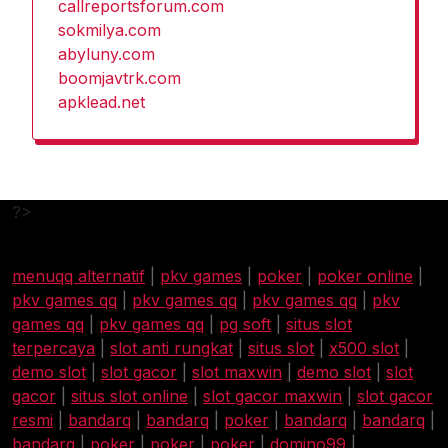
callreportsforum.com
sokmilya.com
abyluny.com
boomjavtrk.com
apklead.net
?>
menuqq alternatif
|
pkv games
|
poker
|
poker online
|
pkv games qq
|
pkv games qq
|
pkv games qq
|
pkv
games qq
|
pkv games qq
|
pg soft
|
situs slot
terpercaya
|
slot anti rungkat
|
situs slot
|
x500 slot
|
demo slot
|
slot gacor
|
slot maxwin
|
demo slot
|
slot
gacor
|
situs slot online
|
slot gacor maxwin
|
slot gacor
resmi
|
bandarq
|
bandarq
|
poker
|
bandarq
|
bandarq
|
bandarq
|
poker
|
poker
|
poker
|
domino99
|