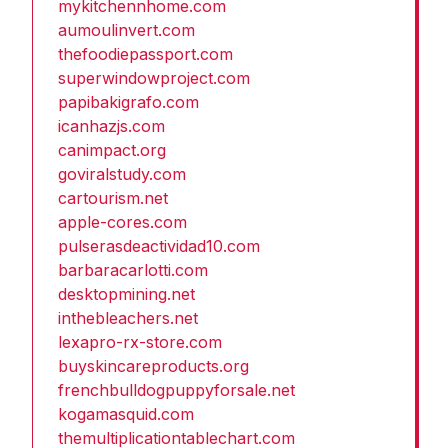
mykitchennhome.com
aumoulinvert.com
thefoodiepassport.com
superwindowproject.com
papibakigrafo.com
icanhazjs.com
canimpact.org
goviralstudy.com
cartourism.net
apple-cores.com
pulserasdeactividad10.com
barbaracarlotti.com
desktopmining.net
inthebleachers.net
lexapro-rx-store.com
buyskincareproducts.org
frenchbulldogpuppyforsale.net
kogamasquid.com
themultiplicationtablechart.com