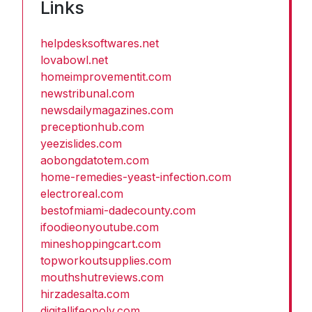
Links
helpdesksoftwares.net
lovabowl.net
homeimprovementit.com
newstribunal.com
newsdailymagazines.com
preceptionhub.com
yeezislides.com
aobongdatotem.com
home-remedies-yeast-infection.com
electroreal.com
bestofmiami-dadecounty.com
ifoodieonyoutube.com
mineshoppingcart.com
topworkoutsupplies.com
mouthshutreviews.com
hirzadesalta.com
digitallifeopoly.com