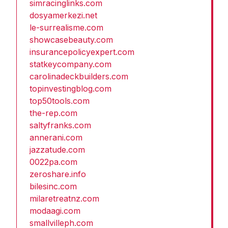
simracinglinks.com
dosyamerkezi.net
le-surrealisme.com
showcasebeauty.com
insurancepolicyexpert.com
statkeycompany.com
carolinadeckbuilders.com
topinvestingblog.com
top50tools.com
the-rep.com
saltyfranks.com
annerani.com
jazzatude.com
0022pa.com
zeroshare.info
bilesinc.com
milaretreatnz.com
modaagi.com
smallvilleph.com