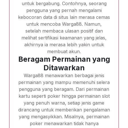
untuk bergabung. Contohnya, seorang
pengguna yang pernah mengalami
kebocoran data di situs lain merasa cemas
untuk mencoba Warga88. Namun,
setelah membaca ulasan positif dan
melihat sertifikasi keamanan yang jelas,
akhirnya ia merasa lebih yakin untuk
membuat akun.
Beragam Permainan yang
Ditawarkan
Warga88 menawarkan berbagai jenis
permainan yang mampu memenuhi selera
pengguna yang beragam. Dari permainan
kartu seperti poker hingga permainan slot
yang penuh warna, setiap jenis game
dirancang untuk memberikan pengalaman
yang mengasyikkan. Misalnya, permainan
poker menawarkan tidak hanya