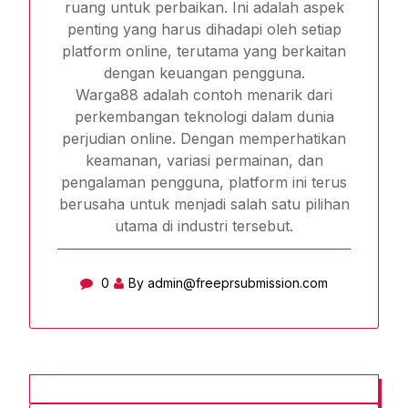
ruang untuk perbaikan. Ini adalah aspek
penting yang harus dihadapi oleh setiap
platform online, terutama yang berkaitan
dengan keuangan pengguna.
Warga88 adalah contoh menarik dari
perkembangan teknologi dalam dunia
perjudian online. Dengan memperhatikan
keamanan, variasi permainan, dan
pengalaman pengguna, platform ini terus
berusaha untuk menjadi salah satu pilihan
utama di industri tersebut.
0
By
admin@freeprsubmission.com