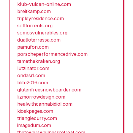
klub-vulcan-online.com
breitkamp.com
tripleyresidence.com
softtorrents.org
somosvulnerables.org
duatloterrassa.com
pamufon.com
porscheperformancedrive.com
tamethekraken.org
lutzinator.com
ondasrl.com
blife2016.com
glutenfreesnowboarder.com
lizmorrowdesign.com
healwithcannabidiol.com
kioskpages.com
trianglecurry.com
imagedum.com
thetowerswellnessretreat.com