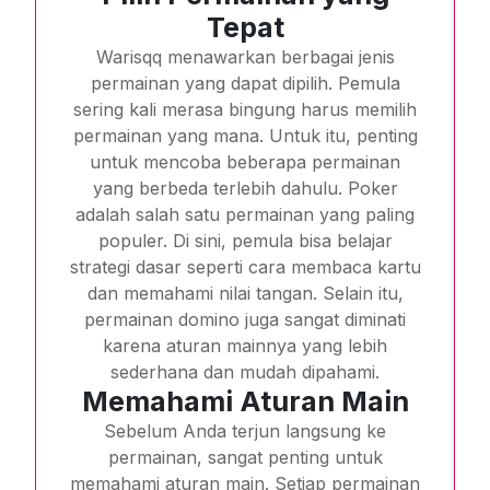
Tepat
Warisqq menawarkan berbagai jenis
permainan yang dapat dipilih. Pemula
sering kali merasa bingung harus memilih
permainan yang mana. Untuk itu, penting
untuk mencoba beberapa permainan
yang berbeda terlebih dahulu. Poker
adalah salah satu permainan yang paling
populer. Di sini, pemula bisa belajar
strategi dasar seperti cara membaca kartu
dan memahami nilai tangan. Selain itu,
permainan domino juga sangat diminati
karena aturan mainnya yang lebih
sederhana dan mudah dipahami.
Memahami Aturan Main
Sebelum Anda terjun langsung ke
permainan, sangat penting untuk
memahami aturan main. Setiap permainan