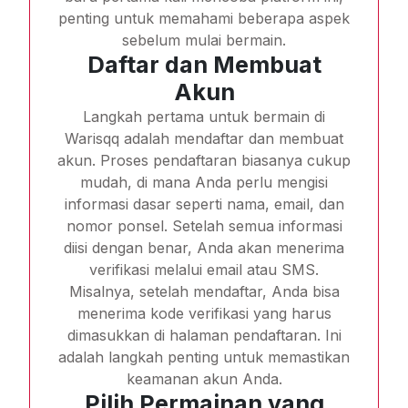
penting untuk memahami beberapa aspek
sebelum mulai bermain.
Daftar dan Membuat
Akun
Langkah pertama untuk bermain di
Warisqq adalah mendaftar dan membuat
akun. Proses pendaftaran biasanya cukup
mudah, di mana Anda perlu mengisi
informasi dasar seperti nama, email, dan
nomor ponsel. Setelah semua informasi
diisi dengan benar, Anda akan menerima
verifikasi melalui email atau SMS.
Misalnya, setelah mendaftar, Anda bisa
menerima kode verifikasi yang harus
dimasukkan di halaman pendaftaran. Ini
adalah langkah penting untuk memastikan
keamanan akun Anda.
Pilih Permainan yang