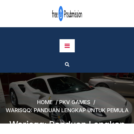
Skip
to
content
HOME
/
PKV GAMES
/
WARISQQ: PANDUAN LENGKAP UNTUK PEMULA
Warisqq: Panduan Lengkap