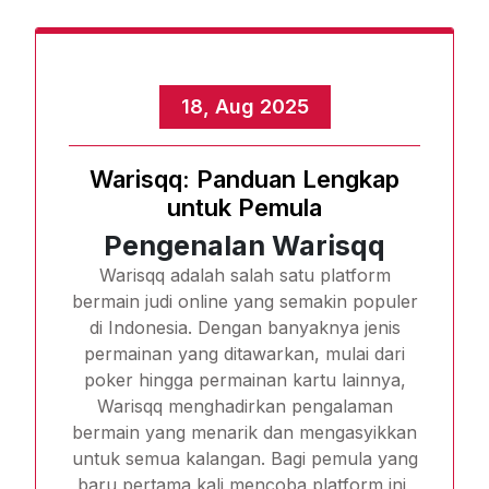
untuk Pemula
18, Aug 2025
Warisqq: Panduan Lengkap
untuk Pemula
Pengenalan Warisqq
Warisqq adalah salah satu platform
bermain judi online yang semakin populer
di Indonesia. Dengan banyaknya jenis
permainan yang ditawarkan, mulai dari
poker hingga permainan kartu lainnya,
Warisqq menghadirkan pengalaman
bermain yang menarik dan mengasyikkan
untuk semua kalangan. Bagi pemula yang
baru pertama kali mencoba platform ini,