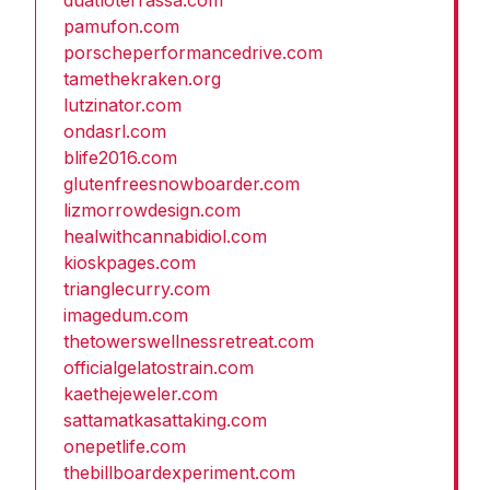
duatloterrassa.com
pamufon.com
porscheperformancedrive.com
tamethekraken.org
lutzinator.com
ondasrl.com
blife2016.com
glutenfreesnowboarder.com
lizmorrowdesign.com
healwithcannabidiol.com
kioskpages.com
trianglecurry.com
imagedum.com
thetowerswellnessretreat.com
officialgelatostrain.com
kaethejeweler.com
sattamatkasattaking.com
onepetlife.com
thebillboardexperiment.com