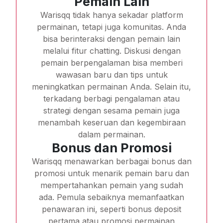
Pemain Lain
Warisqq tidak hanya sekadar platform
permainan, tetapi juga komunitas. Anda
bisa berinteraksi dengan pemain lain
melalui fitur chatting. Diskusi dengan
pemain berpengalaman bisa memberi
wawasan baru dan tips untuk
meningkatkan permainan Anda. Selain itu,
terkadang berbagi pengalaman atau
strategi dengan sesama pemain juga
menambah keseruan dan kegembiraan
dalam permainan.
Bonus dan Promosi
Warisqq menawarkan berbagai bonus dan
promosi untuk menarik pemain baru dan
mempertahankan pemain yang sudah
ada. Pemula sebaiknya memanfaatkan
penawaran ini, seperti bonus deposit
pertama atau promosi permainan