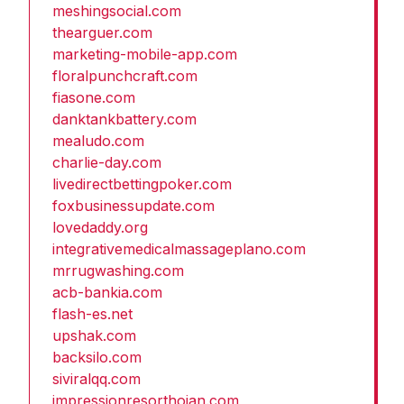
meshingsocial.com
thearguer.com
marketing-mobile-app.com
floralpunchcraft.com
fiasone.com
danktankbattery.com
mealudo.com
charlie-day.com
livedirectbettingpoker.com
foxbusinessupdate.com
lovedaddy.org
integrativemedicalmassageplano.com
mrrugwashing.com
acb-bankia.com
flash-es.net
upshak.com
backsilo.com
siviralqq.com
impressionresorthoian.com