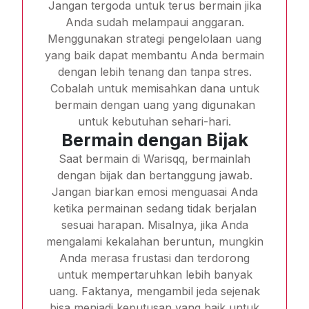
Jangan tergoda untuk terus bermain jika
Anda sudah melampaui anggaran.
Menggunakan strategi pengelolaan uang
yang baik dapat membantu Anda bermain
dengan lebih tenang dan tanpa stres.
Cobalah untuk memisahkan dana untuk
bermain dengan uang yang digunakan
untuk kebutuhan sehari-hari.
Bermain dengan Bijak
Saat bermain di Warisqq, bermainlah
dengan bijak dan bertanggung jawab.
Jangan biarkan emosi menguasai Anda
ketika permainan sedang tidak berjalan
sesuai harapan. Misalnya, jika Anda
mengalami kekalahan beruntun, mungkin
Anda merasa frustasi dan terdorong
untuk mempertaruhkan lebih banyak
uang. Faktanya, mengambil jeda sejenak
bisa menjadi keputusan yang baik untuk