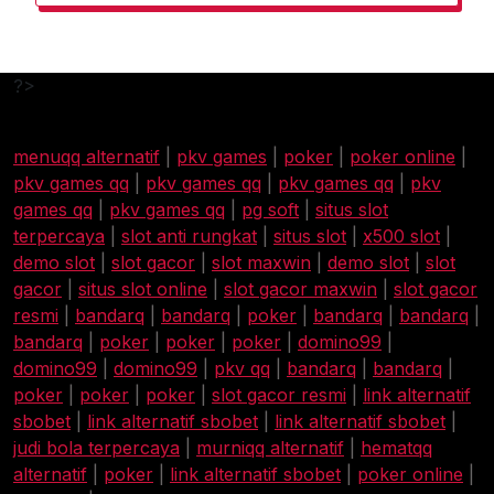
?>
menuqq alternatif
|
pkv games
|
poker
|
poker online
|
pkv games qq
|
pkv games qq
|
pkv games qq
|
pkv
games qq
|
pkv games qq
|
pg soft
|
situs slot
terpercaya
|
slot anti rungkat
|
situs slot
|
x500 slot
|
demo slot
|
slot gacor
|
slot maxwin
|
demo slot
|
slot
gacor
|
situs slot online
|
slot gacor maxwin
|
slot gacor
resmi
|
bandarq
|
bandarq
|
poker
|
bandarq
|
bandarq
|
bandarq
|
poker
|
poker
|
poker
|
domino99
|
domino99
|
domino99
|
pkv qq
|
bandarq
|
bandarq
|
poker
|
poker
|
poker
|
slot gacor resmi
|
link alternatif
sbobet
|
link alternatif sbobet
|
link alternatif sbobet
|
judi bola terpercaya
|
murniqq alternatif
|
hematqq
alternatif
|
poker
|
link alternatif sbobet
|
poker online
|