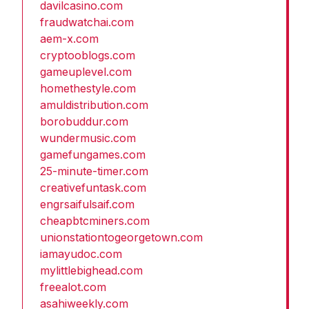
davilcasino.com
fraudwatchai.com
aem-x.com
cryptooblogs.com
gameuplevel.com
homethestyle.com
amuldistribution.com
borobuddur.com
wundermusic.com
gamefungames.com
25-minute-timer.com
creativefuntask.com
engrsaifulsaif.com
cheapbtcminers.com
unionstationtogeorgetown.com
iamayudoc.com
mylittlebighead.com
freealot.com
asahiweekly.com