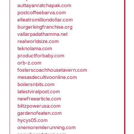
auttayanratchapak.com
postcoffeebarva.com
elteatromilliondollar.com
burgerkingfranchise.org
vallarpadathamma.net
realworldsize.com
teknolama.com
productforbaby.com
orb-z.com
fosterscoachhousetavern.com
mesasdecultivoonline.com
boilersnbits.com
latestviralpost.com
newfreearticle.com
blitzpowerusa.com
gardenofeaten.com
hycys05.com
onemoremilerunning.com