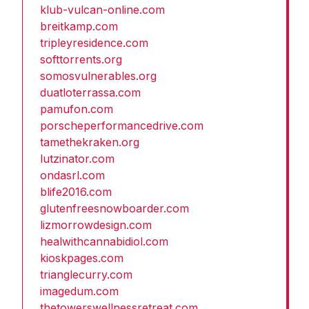
klub-vulcan-online.com
breitkamp.com
tripleyresidence.com
softtorrents.org
somosvulnerables.org
duatloterrassa.com
pamufon.com
porscheperformancedrive.com
tamethekraken.org
lutzinator.com
ondasrl.com
blife2016.com
glutenfreesnowboarder.com
lizmorrowdesign.com
healwithcannabidiol.com
kioskpages.com
trianglecurry.com
imagedum.com
thetowerswellnessretreat.com