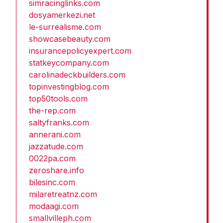
simracinglinks.com
dosyamerkezi.net
le-surrealisme.com
showcasebeauty.com
insurancepolicyexpert.com
statkeycompany.com
carolinadeckbuilders.com
topinvestingblog.com
top50tools.com
the-rep.com
saltyfranks.com
annerani.com
jazzatude.com
0022pa.com
zeroshare.info
bilesinc.com
milaretreatnz.com
modaagi.com
smallvilleph.com