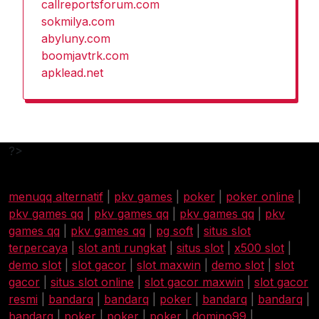
callreportsforum.com
sokmilya.com
abyluny.com
boomjavtrk.com
apklead.net
?>
menuqq alternatif
|
pkv games
|
poker
|
poker online
|
pkv games qq
|
pkv games qq
|
pkv games qq
|
pkv
games qq
|
pkv games qq
|
pg soft
|
situs slot
terpercaya
|
slot anti rungkat
|
situs slot
|
x500 slot
|
demo slot
|
slot gacor
|
slot maxwin
|
demo slot
|
slot
gacor
|
situs slot online
|
slot gacor maxwin
|
slot gacor
resmi
|
bandarq
|
bandarq
|
poker
|
bandarq
|
bandarq
|
bandarq
|
poker
|
poker
|
poker
|
domino99
|