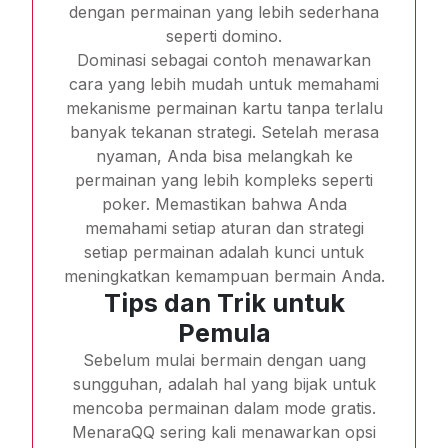
dengan permainan yang lebih sederhana
seperti domino.
Dominasi sebagai contoh menawarkan
cara yang lebih mudah untuk memahami
mekanisme permainan kartu tanpa terlalu
banyak tekanan strategi. Setelah merasa
nyaman, Anda bisa melangkah ke
permainan yang lebih kompleks seperti
poker. Memastikan bahwa Anda
memahami setiap aturan dan strategi
setiap permainan adalah kunci untuk
meningkatkan kemampuan bermain Anda.
Tips dan Trik untuk
Pemula
Sebelum mulai bermain dengan uang
sungguhan, adalah hal yang bijak untuk
mencoba permainan dalam mode gratis.
MenaraQQ sering kali menawarkan opsi