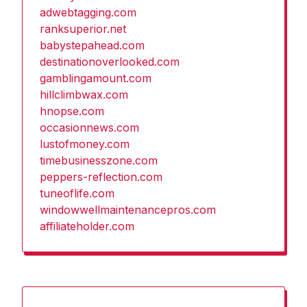
adwebtagging.com
ranksuperior.net
babystepahead.com
destinationoverlooked.com
gamblingamount.com
hillclimbwax.com
hnopse.com
occasionnews.com
lustofmoney.com
timebusinesszone.com
peppers-reflection.com
tuneoflife.com
windowwellmaintenancepros.com
affiliateholder.com