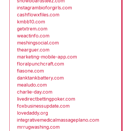
snowboardsteez.com
instagrambioforgirls.com
cashflowxfiles.com
kmbb10.com
getxtrem.com
weactinfo.com
meshingsocial.com
thearguer.com
marketing-mobile-app.com
floralpunchcraft.com
fiasone.com
danktankbattery.com
mealudo.com
charlie-day.com
livedirectbettingpoker.com
foxbusinessupdate.com
lovedaddy.org
integrativemedicalmassageplano.com
mrrugwashing.com