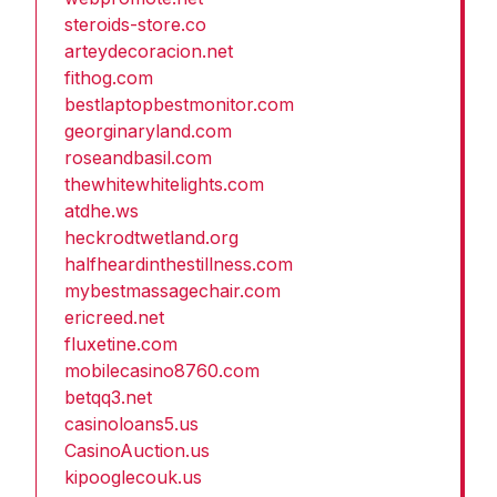
steroids-store.co
arteydecoracion.net
fithog.com
bestlaptopbestmonitor.com
georginaryland.com
roseandbasil.com
thewhitewhitelights.com
atdhe.ws
heckrodtwetland.org
halfheardinthestillness.com
mybestmassagechair.com
ericreed.net
fluxetine.com
mobilecasino8760.com
betqq3.net
casinoloans5.us
CasinoAuction.us
kipooglecouk.us