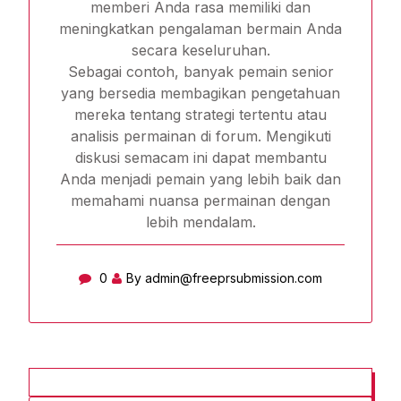
memberi Anda rasa memiliki dan
meningkatkan pengalaman bermain Anda
secara keseluruhan.
Sebagai contoh, banyak pemain senior
yang bersedia membagikan pengetahuan
mereka tentang strategi tertentu atau
analisis permainan di forum. Mengikuti
diskusi semacam ini dapat membantu
Anda menjadi pemain yang lebih baik dan
memahami nuansa permainan dengan
lebih mendalam.
0
By
admin@freeprsubmission.com