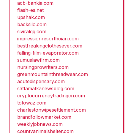
acb-bankia.com
flash-es.net
upshak.com
backsilo.com
siviralqq.com
impressionresorthoian.com
bestfreakingclothesever.com
falling-film-evaporator.com
sumuslawfirm.com
nursingprowriters.com
greenmountainthreadwear.com
acutedispensary.com
sattamatkanewsblog.com
cryptocurrencytradingcn.com
totowaz.com
charlestonwipesettlement.com
brandfollowmarket.com
weeklyjobnews.com
countyanimalshelter.com