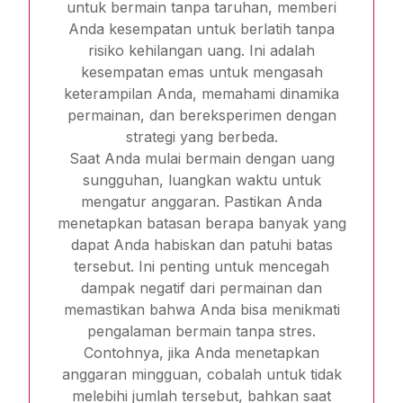
untuk bermain tanpa taruhan, memberi
Anda kesempatan untuk berlatih tanpa
risiko kehilangan uang. Ini adalah
kesempatan emas untuk mengasah
keterampilan Anda, memahami dinamika
permainan, dan bereksperimen dengan
strategi yang berbeda.
Saat Anda mulai bermain dengan uang
sungguhan, luangkan waktu untuk
mengatur anggaran. Pastikan Anda
menetapkan batasan berapa banyak yang
dapat Anda habiskan dan patuhi batas
tersebut. Ini penting untuk mencegah
dampak negatif dari permainan dan
memastikan bahwa Anda bisa menikmati
pengalaman bermain tanpa stres.
Contohnya, jika Anda menetapkan
anggaran mingguan, cobalah untuk tidak
melebihi jumlah tersebut, bahkan saat