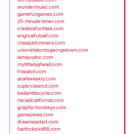
wundermusic.com
gamefungames.com
25-minute-timer.com
creativefuntask.com
engrsaifulsaif.com
cheapbtcminers.com
unionstationtogeorgetown.com
iamayudoc.com
mylittlebighead.com
freealot.com
asahiweekly.com
supercleanut.com
bedandbicycle.com
heraldcalifornia.com
graphicmonkeys.com
gamepixies.com
drawneastart.com
fasthokislot88.com