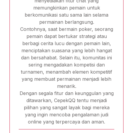
menyediakan fitur chat yang
memungkinkan pemain untuk
berkomunikasi satu sama lain selama
permainan berlangsung.
Contohnya, saat bermain poker, seorang
pemain dapat bertukar strategi atau
berbagi cerita lucu dengan pemain lain,
menciptakan suasana yang lebih hangat
dan bersahabat. Selain itu, komunitas ini
sering mengadakan kompetisi dan
turnamen, menambah elemen kompetitif
yang membuat permainan menjadi lebih
menarik.
Dengan segala fitur dan keunggulan yang
ditawarkan, CepekQQ tentu menjadi
pilihan yang sangat layak bagi mereka
yang ingin mencoba pengalaman judi
online yang terpercaya dan aman.