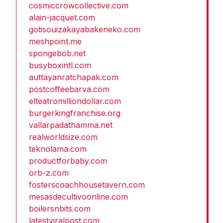
cosmiccrowcollective.com
alain-jacquet.com
gotisouizakayabakeneko.com
meshpoint.me
spongebob.net
busyboxintl.com
auttayanratchapak.com
postcoffeebarva.com
elteatromilliondollar.com
burgerkingfranchise.org
vallarpadathamma.net
realworldsize.com
teknolama.com
productforbaby.com
orb-z.com
fosterscoachhousetavern.com
mesasdecultivoonline.com
boilersnbits.com
latestviralpost.com