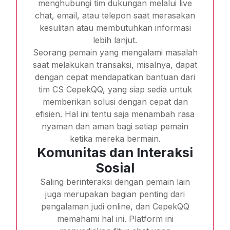
menghubungi tim dukungan melalui live
chat, email, atau telepon saat merasakan
kesulitan atau membutuhkan informasi
lebih lanjut.
Seorang pemain yang mengalami masalah
saat melakukan transaksi, misalnya, dapat
dengan cepat mendapatkan bantuan dari
tim CS CepekQQ, yang siap sedia untuk
memberikan solusi dengan cepat dan
efisien. Hal ini tentu saja menambah rasa
nyaman dan aman bagi setiap pemain
ketika mereka bermain.
Komunitas dan Interaksi
Sosial
Saling berinteraksi dengan pemain lain
juga merupakan bagian penting dari
pengalaman judi online, dan CepekQQ
memahami hal ini. Platform ini