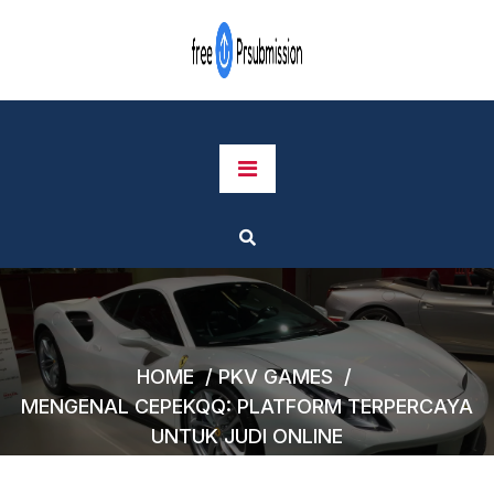
Skip
to
content
HOME
/
PKV GAMES
/
MENGENAL CEPEKQQ: PLATFORM TERPERCAYA
UNTUK JUDI ONLINE
Mengenal CepekQQ: Platform