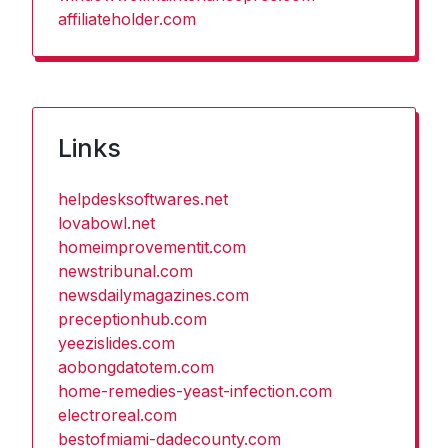
affiliateholder.com
Links
helpdesksoftwares.net
lovabowl.net
homeimprovementit.com
newstribunal.com
newsdailymagazines.com
preceptionhub.com
yeezislides.com
aobongdatotem.com
home-remedies-yeast-infection.com
electroreal.com
bestofmiami-dadecounty.com