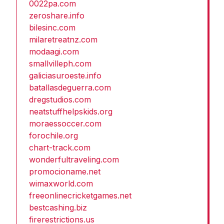
0022pa.com
zeroshare.info
bilesinc.com
milaretreatnz.com
modaagi.com
smallvilleph.com
galiciasuroeste.info
batallasdeguerra.com
dregstudios.com
neatstuffhelpskids.org
moraessoccer.com
forochile.org
chart-track.com
wonderfultraveling.com
promocioname.net
wimaxworld.com
freeonlinecricketgames.net
bestcashing.biz
firerestrictions.us