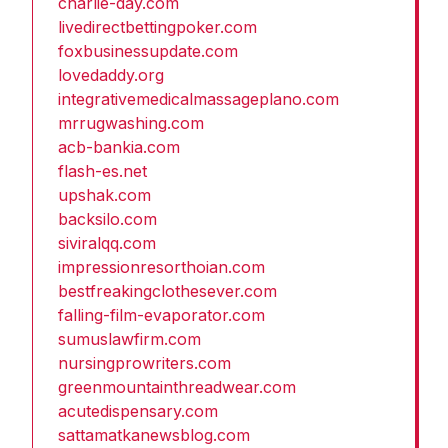
charlie-day.com
livedirectbettingpoker.com
foxbusinessupdate.com
lovedaddy.org
integrativemedicalmassageplano.com
mrrugwashing.com
acb-bankia.com
flash-es.net
upshak.com
backsilo.com
siviralqq.com
impressionresorthoian.com
bestfreakingclothesever.com
falling-film-evaporator.com
sumuslawfirm.com
nursingprowriters.com
greenmountainthreadwear.com
acutedispensary.com
sattamatkanewsblog.com