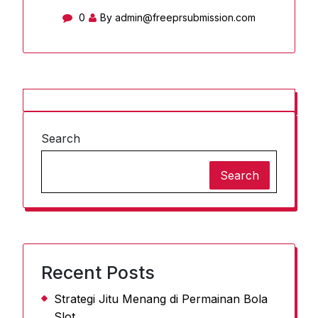
0
By
admin@freeprsubmission.com
Search
Search
Recent Posts
Strategi Jitu Menang di Permainan Bola
Slot