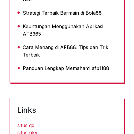
Strategi Terbaik Bermain di Bola88
Keuntungan Menggunakan Aplikasi
AFB365
Cara Menang di AFB88: Tips dan Trik
Terbaik
Panduan Lengkap Memahami afb1188
Links
situs qq
situs pkv