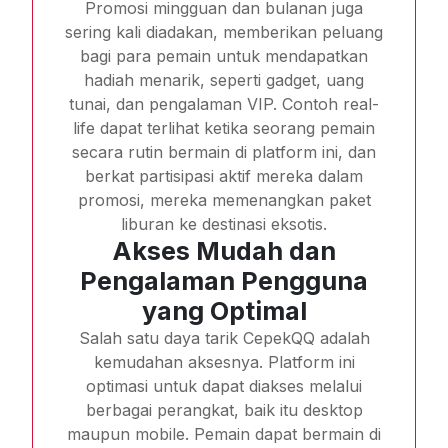
Promosi mingguan dan bulanan juga
sering kali diadakan, memberikan peluang
bagi para pemain untuk mendapatkan
hadiah menarik, seperti gadget, uang
tunai, dan pengalaman VIP. Contoh real-
life dapat terlihat ketika seorang pemain
secara rutin bermain di platform ini, dan
berkat partisipasi aktif mereka dalam
promosi, mereka memenangkan paket
liburan ke destinasi eksotis.
Akses Mudah dan
Pengalaman Pengguna
yang Optimal
Salah satu daya tarik CepekQQ adalah
kemudahan aksesnya. Platform ini
optimasi untuk dapat diakses melalui
berbagai perangkat, baik itu desktop
maupun mobile. Pemain dapat bermain di