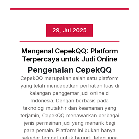
Terpercaya untuk Judi Online
29, Jul 2025
Mengenal CepekQQ: Platform
Terpercaya untuk Judi Online
Pengenalan CepekQQ
CepekQQ merupakan salah satu platform
yang telah mendapatkan perhatian luas di
kalangan penggemar judi online di
Indonesia. Dengan berbasis pada
teknologi mutakhir dan keamanan yang
terjamin, CepekQQ menawarkan berbagai
jenis permainan judi yang menarik bagi
para pemain. Platform ini bukan hanya
sekedar tempat untuk berjudi, tetapi juga