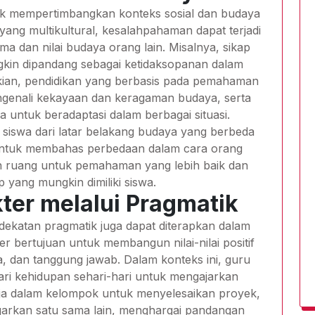
uk mempertimbangkan konteks sosial dan budaya
ang multikultural, kesalahpahaman dapat terjadi
a dan nilai budaya orang lain. Misalnya, sikap
kin dipandang sebagai ketidaksopanan dalam
kian, pendidikan yang berbasis pada pemahaman
genali kekayaan dan keragaman budaya, serta
ntuk beradaptasi dalam berbagai situasi.
 siswa dari latar belakang budaya yang berbeda
 untuk membahas perbedaan dalam cara orang
an ruang untuk pemahaman yang lebih baik dan
 yang mungkin dimiliki siswa.
ter melalui Pragmatik
dekatan pragmatik juga dapat diterapkan dalam
er bertujuan untuk membangun nilai-nilai positif
a, dan tanggung jawab. Dalam konteks ini, guru
ari kehidupan sehari-hari untuk mengajarkan
erja dalam kelompok untuk menyelesaikan proyek,
garkan satu sama lain, menghargai pandangan