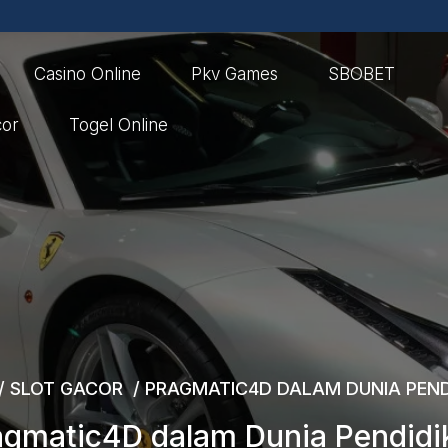
Casino Online
Pkv Games
SBOBET
cor
Togel Online
/
SLOT GACOR
/
PRAGMATIC4D DALAM DUNIA PEND
agmatic4D dalam Dunia Pendidi