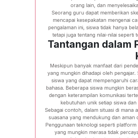
orang lain, dan menyelesaika
Seorang guru dapat memberikan sken
mencapai kesepakatan mengenai cara
pengalaman ini, siswa tidak hanya bela
tetapi juga tentang nilai-nilai sepert
Tantangan dalam P
Meskipun banyak manfaat dari pende
yang mungkin dihadapi oleh pengajar.
siswa yang dapat mempengaruhi ca
bahasa. Beberapa siswa mungkin berasa
dengan keterampilan komunikasi terte
kebutuhan unik setiap siswa da
Sebagai contoh, dalam situasi di mana 
suasana yang mendukung dan aman di
Penggunaan teknologi seperti platform
yang mungkin merasa tidak percaya 