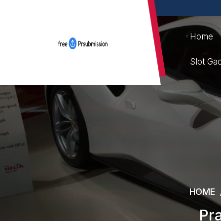
Skip
to
content
Home
Slot Ga
HOME
Pr