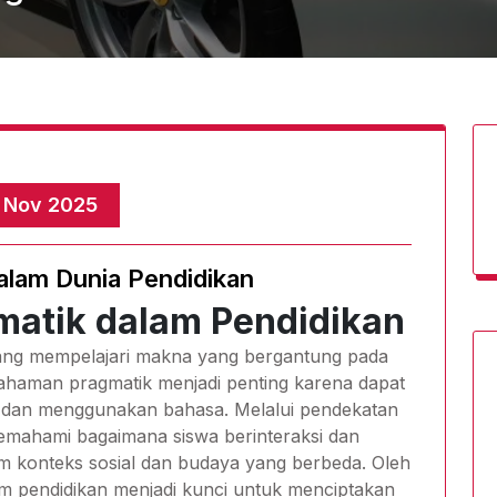
 Nov 2025
lam Dunia Pendidikan
atik dalam Pendidikan
 yang mempelajari makna yang bergantung pada
ahaman pragmatik menjadi penting karena dapat
dan menggunakan bahasa. Melalui pendekatan
memahami bagaimana siswa berinteraksi dan
konteks sosial dan budaya yang berbeda. Oleh
am pendidikan menjadi kunci untuk menciptakan