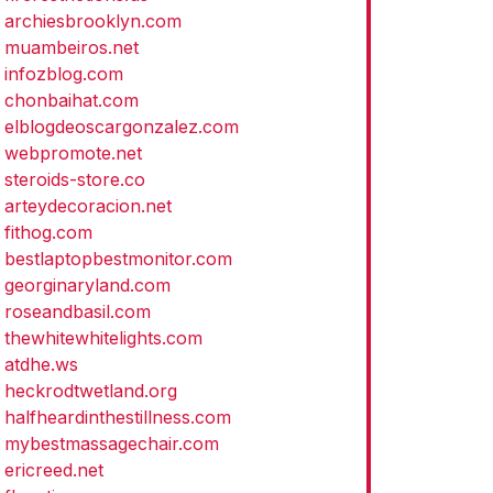
archiesbrooklyn.com
muambeiros.net
infozblog.com
chonbaihat.com
elblogdeoscargonzalez.com
webpromote.net
steroids-store.co
arteydecoracion.net
fithog.com
bestlaptopbestmonitor.com
georginaryland.com
roseandbasil.com
thewhitewhitelights.com
atdhe.ws
heckrodtwetland.org
halfheardinthestillness.com
mybestmassagechair.com
ericreed.net