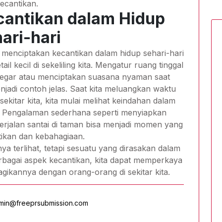
ecantikan.
antikan dalam Hidup
ari-hari
menciptakan kecantikan dalam hidup sehari-hari
l kecil di sekeliling kita. Mengatur ruang tinggal
segar atau menciptakan suasana nyaman saat
jadi contoh jelas. Saat kita meluangkan waktu
ekitar kita, kita mulai melihat keindahan dalam
ani. Pengalaman sederhana seperti menyiapkan
jalan santai di taman bisa menjadi momen yang
ikan dan kebahagiaan.
a terlihat, tetapi sesuatu yang dirasakan dalam
erbagai aspek kecantikan, kita dapat memperkaya
gikannya dengan orang-orang di sekitar kita.
min@freeprsubmission.com