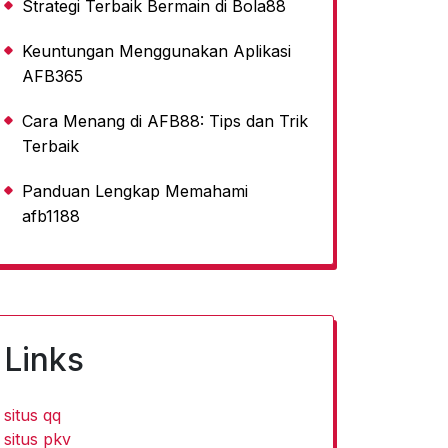
Strategi Terbaik Bermain di Bola88
Keuntungan Menggunakan Aplikasi
AFB365
Cara Menang di AFB88: Tips dan Trik
Terbaik
Panduan Lengkap Memahami
afb1188
Links
situs qq
situs pkv