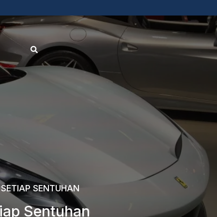
SETIAP SENTUHAN
iap Sentuhan