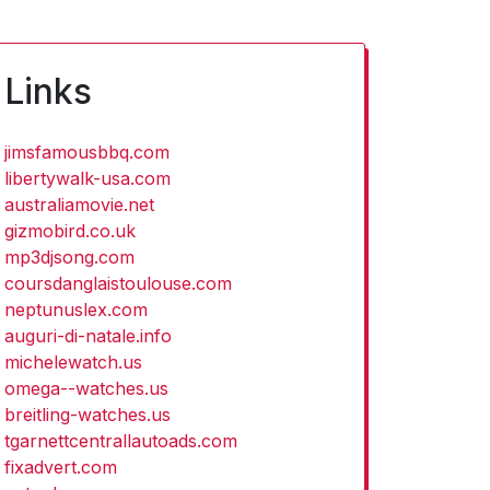
Links
jimsfamousbbq.com
libertywalk-usa.com
australiamovie.net
gizmobird.co.uk
mp3djsong.com
coursdanglaistoulouse.com
neptunuslex.com
auguri-di-natale.info
michelewatch.us
omega--watches.us
breitling-watches.us
tgarnettcentrallautoads.com
fixadvert.com