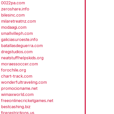
0022pa.com
zeroshare.info
bilesinc.com
milaretreatnz.com
modaagi.com
smallvilleph.com
galiciasuroeste.info
batallasdeguerra.com
dregstudios.com
neatstuffhelpskids.org
moraessoccer.com
forochile.org
chart-track.com
wonderfultraveling.com
promocioname.net
wimaxworld.com
freeonlinecricketgames.net
bestcashing.biz
firerestrictions.us