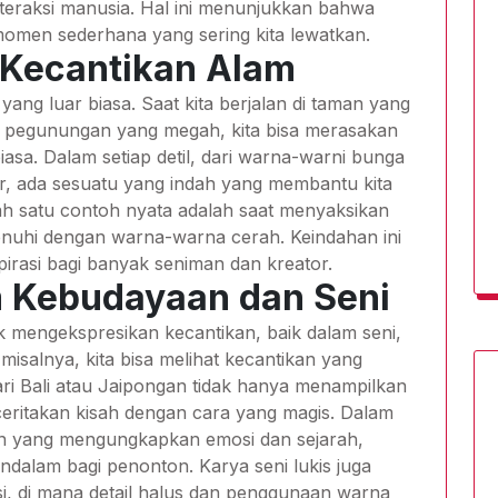
teraksi manusia. Hal ini menunjukkan bahwa
momen sederhana yang sering kita lewatkan.
Kecantikan Alam
ng luar biasa. Saat kita berjalan di taman yang
e pegunungan yang megah, kita bisa merasakan
asa. Dalam setiap detil, dari warna-warni bunga
r, ada sesuatu yang indah yang membantu kita
ah satu contoh nyata adalah saat menyaksikan
penuhi dengan warna-warna cerah. Keindahan ini
pirasi bagi banyak seniman dan kreator.
 Kebudayaan dan Seni
k mengekspresikan kecantikan, baik dalam seni,
misalnya, kita bisa melihat kecantikan yang
 Tari Bali atau Jaipongan tidak hanya menampilkan
ceritakan kisah dengan cara yang magis. Dalam
kan yang mengungkapkan emosi dan sejarah,
alam bagi penonton. Karya seni lukis juga
i, di mana detail halus dan penggunaan warna