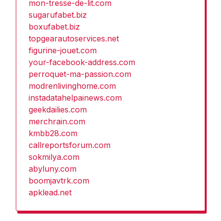
mon-tresse-de-lit.com
sugarufabet.biz
boxufabet.biz
topgearautoservices.net
figurine-jouet.com
your-facebook-address.com
perroquet-ma-passion.com
modrenlivinghome.com
instadatahelpainews.com
geekdailies.com
merchrain.com
kmbb28.com
callreportsforum.com
sokmilya.com
abyluny.com
boomjavtrk.com
apklead.net