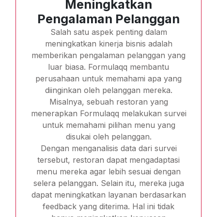
Meningkatkan
Pengalaman Pelanggan
Salah satu aspek penting dalam
meningkatkan kinerja bisnis adalah
memberikan pengalaman pelanggan yang
luar biasa. Formulaqq membantu
perusahaan untuk memahami apa yang
diinginkan oleh pelanggan mereka.
Misalnya, sebuah restoran yang
menerapkan Formulaqq melakukan survei
untuk memahami pilihan menu yang
disukai oleh pelanggan.
Dengan menganalisis data dari survei
tersebut, restoran dapat mengadaptasi
menu mereka agar lebih sesuai dengan
selera pelanggan. Selain itu, mereka juga
dapat meningkatkan layanan berdasarkan
feedback yang diterima. Hal ini tidak