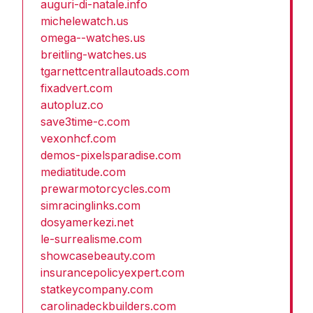
auguri-di-natale.info
michelewatch.us
omega--watches.us
breitling-watches.us
tgarnettcentrallautoads.com
fixadvert.com
autopluz.co
save3time-c.com
vexonhcf.com
demos-pixelsparadise.com
mediatitude.com
prewarmotorcycles.com
simracinglinks.com
dosyamerkezi.net
le-surrealisme.com
showcasebeauty.com
insurancepolicyexpert.com
statkeycompany.com
carolinadeckbuilders.com