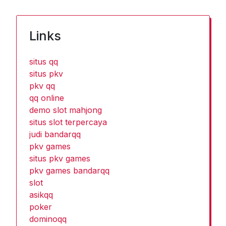
Links
situs qq
situs pkv
pkv qq
qq online
demo slot mahjong
situs slot terpercaya
judi bandarqq
pkv games
situs pkv games
pkv games bandarqq
slot
asikqq
poker
dominoqq